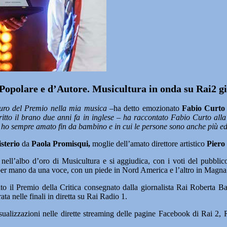
 Popolare e d’Autore. Musicultura in onda su Rai2 g
uro del Premio nella mia musica –
ha detto emozionato
Fabio Curto
ritto il brano due anni fa in inglese – ha raccontato Fabio Curto al
e ho sempre amato fin da bambino e in cui le persone sono anche più e
sterio
da
Paola Promisqui,
moglie dell’amato direttore artistico
Piero 
ell’albo d’oro di Musicultura e si aggiudica, con i voti del pubblico
per mano da una voce, con un piede in Nord America e l’altro in Magna G
to il Premio della Critica consegnato dalla giornalista Rai Roberta Ba
ta nelle finali in diretta su Rai Radio 1.
isualizzazioni nelle dirette streaming delle pagine Facebook di Rai 2,