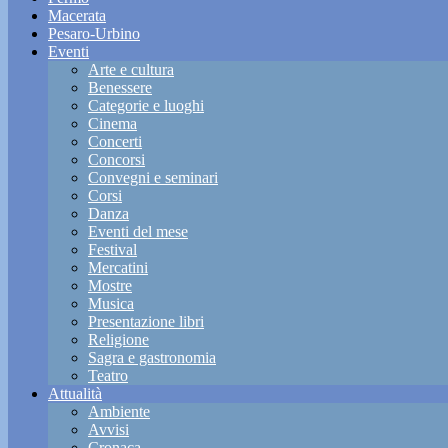
Macerata
Pesaro-Urbino
Eventi
Arte e cultura
Benessere
Categorie e luoghi
Cinema
Concerti
Concorsi
Convegni e seminari
Corsi
Danza
Eventi del mese
Festival
Mercatini
Mostre
Musica
Presentazione libri
Religione
Sagra e gastronomia
Teatro
Attualità
Ambiente
Avvisi
Cronaca