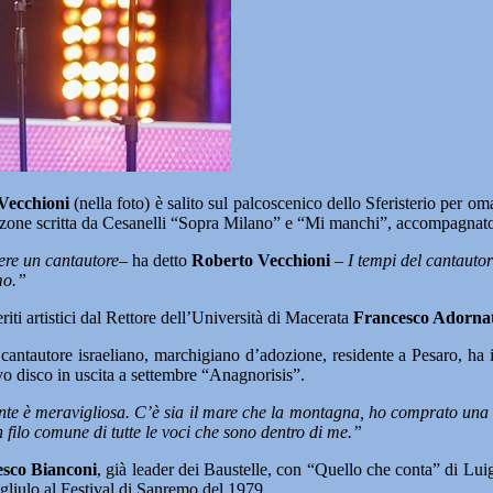
Vecchioni
(nella foto) è salito sul palcoscenico dello Sferisterio per o
 canzone scritta da Cesanelli “Sopra Milano” e “Mi manchi”, accompagnato
ere un cantautore
– ha detto
Roberto Vecchioni
–
I tempi del cantautor
mo.”
ti artistici dal Rettore dell’Università di Macerata
Francesco Adorna
 cantautore israeliano, marchigiano d’adozione, residente a Pesaro, ha in
o disco in uscita a settembre “Anagnorisis”.
gente è meravigliosa. C’è sia il mare che la montagna, ho comprato una
n filo comune di tutte le voci che sono dentro di me.”
sco Bianconi
, già leader dei Baustelle, con “Quello che conta” di Lui
gliulo al Festival di Sanremo del 1979.