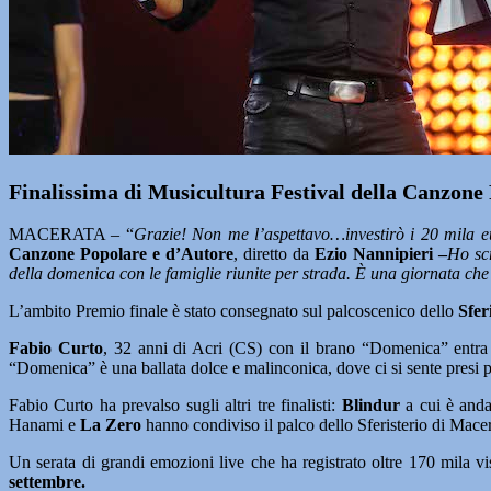
Finalissima di Musicultura Festival della Canzone
MACERATA – “
Grazie! Non me l’aspettavo…investirò i 20 mila e
Canzone Popolare e d’Autore
, diretto da
Ezio Nannipieri –
Ho sc
della domenica con le famiglie riunite per strada. È una giornata ch
L’ambito Premio finale è stato consegnato sul palcoscenico dello
Sferi
Fabio Curto
, 32 anni di Acri (CS) con il brano “Domenica” entra n
“Domenica” è una ballata dolce e malinconica, dove ci si sente presi 
Fabio Curto ha prevalso sugli altri tre finalisti:
Blindur
a cui è anda
Hanami e
La Zero
hanno condiviso il palco dello Sferisterio di Macera
Un serata di grandi emozioni live che ha registrato oltre 170 mila v
settembre.