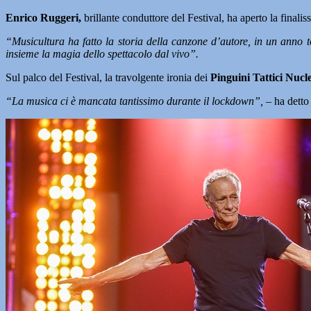
Enrico Ruggeri,
brillante conduttore del Festival, ha aperto la fina
“Musicultura ha fatto la storia della canzone d’autore, in un anno 
insieme la magia dello spettacolo dal vivo”.
Sul palco del Festival, la travolgente ironia dei
Pinguini Tattici Nucl
“La musica ci è mancata tantissimo durante il lockdown”,
– ha detto