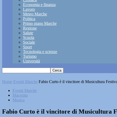
Economia e finanza
Lavoro
Meteo Marche
Politica
Primo piano Marche
Regione
Salute
Scuola
Sociale
Sport
Tecnologia e scienze
Turismo
Università
Home
Eventi Marche
Fabio Curto è il vincitore di Musicultura Festiv
Eventi Marche
Macerata
Musica
Fabio Curto è il vincitore di Musicultura F