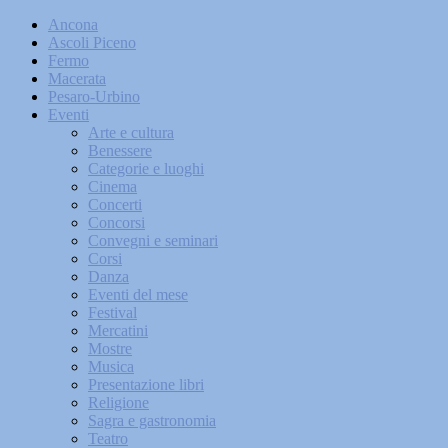
Ancona
Ascoli Piceno
Fermo
Macerata
Pesaro-Urbino
Eventi
Arte e cultura
Benessere
Categorie e luoghi
Cinema
Concerti
Concorsi
Convegni e seminari
Corsi
Danza
Eventi del mese
Festival
Mercatini
Mostre
Musica
Presentazione libri
Religione
Sagra e gastronomia
Teatro