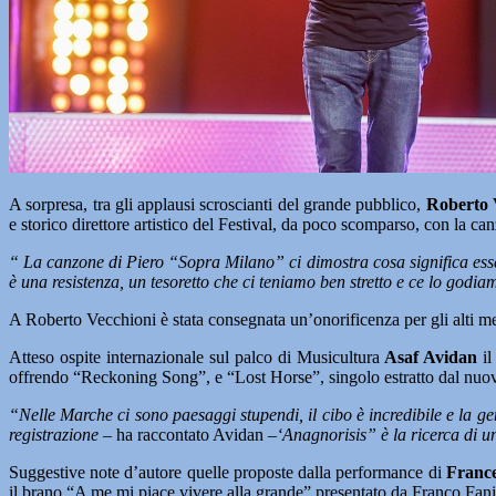
A sorpresa, tra gli applausi scroscianti del grande pubblico,
Roberto 
e storico direttore artistico del Festival, da poco scomparso, con la
“ La canzone di Piero “Sopra Milano” ci dimostra cosa significa ess
è una resistenza, un tesoretto che ci teniamo ben stretto e ce lo godia
A Roberto Vecchioni è stata consegnata un’onorificenza per gli alti meri
Atteso ospite internazionale sul palco di Musicultura
Asaf Avidan
il
offrendo “Reckoning Song”, e “Lost Horse”, singolo estratto dal nuov
“Nelle Marche ci sono paesaggi stupendi, il cibo è incredibile e la 
registrazione
– ha raccontato Avidan –
‘Anagnorisis” è la ricerca di u
Suggestive note d’autore quelle proposte dalla performance di
France
il brano “A me mi piace vivere alla grande” presentato da Franco Fani