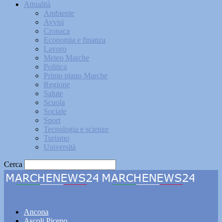
Attualità
Ambiente
Avvisi
Cronaca
Economia e finanza
Lavoro
Meteo Marche
Politica
Primo piano Marche
Regione
Salute
Scuola
Sociale
Sport
Tecnologia e scienze
Turismo
Università
Cerca
Marchenews24
Ancona
Ascoli Piceno