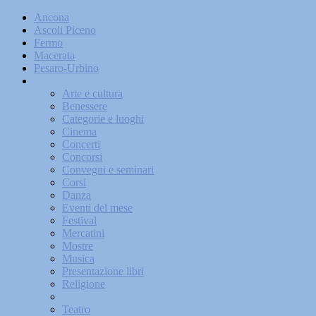
Ancona
Ascoli Piceno
Fermo
Macerata
Pesaro-Urbino
Eventi
Arte e cultura
Benessere
Categorie e luoghi
Cinema
Concerti
Concorsi
Convegni e seminari
Corsi
Danza
Eventi del mese
Festival
Mercatini
Mostre
Musica
Presentazione libri
Religione
Sagra e gastronomia
Teatro