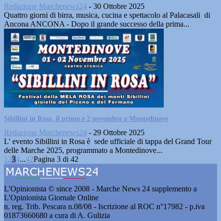
Redazione Marchenews24
-
30 Ottobre 2025
Quattro giorni di birra, musica, cucina e spettacolo al Palacasali di
Ancona ANCONA - Dopo il grande successo della prima...
Sibillini in Rosa, il primo e 2 novembre a Montedinove
Redazione Marchenews24
-
29 Ottobre 2025
L' evento Sibillini in Rosa è sede ufficiale di tappa del Grand Tour
delle Marche 2025, programmato a Montedinove...
1
2
3
4
...
42
Pagina 3 di 42
L'Opinionista © since 2008 - Marche News 24 supplemento a
L'Opinionista Giornale Online
n. reg. Trib. Pescara n.08/08 - Iscrizione al ROC n°17982 - p.iva
01873660680 a cura di A. Gulizia