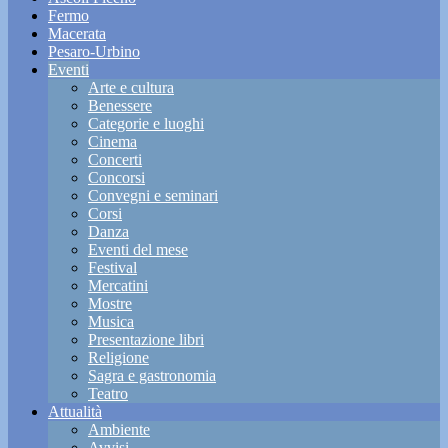
Fermo
Macerata
Pesaro-Urbino
Eventi
Arte e cultura
Benessere
Categorie e luoghi
Cinema
Concerti
Concorsi
Convegni e seminari
Corsi
Danza
Eventi del mese
Festival
Mercatini
Mostre
Musica
Presentazione libri
Religione
Sagra e gastronomia
Teatro
Attualità
Ambiente
Avvisi