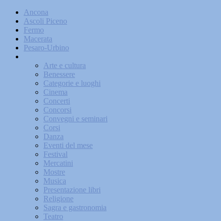
Ancona
Ascoli Piceno
Fermo
Macerata
Pesaro-Urbino
Eventi
Arte e cultura
Benessere
Categorie e luoghi
Cinema
Concerti
Concorsi
Convegni e seminari
Corsi
Danza
Eventi del mese
Festival
Mercatini
Mostre
Musica
Presentazione libri
Religione
Sagra e gastronomia
Teatro