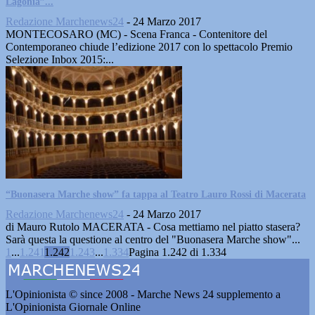
Lagonìa”...
Redazione Marchenews24
-
24 Marzo 2017
MONTECOSARO (MC) - Scena Franca - Contenitore del
Contemporaneo chiude l’edizione 2017 con lo spettacolo Premio
Selezione Inbox 2015:...
“Buonasera Marche show” fa tappa al Teatro Lauro Rossi di Macerata
Redazione Marchenews24
-
24 Marzo 2017
di Mauro Rutolo MACERATA - Cosa mettiamo nel piatto stasera?
Sarà questa la questione al centro del "Buonasera Marche show"...
1
...
1.241
1.242
1.243
...
1.334
Pagina 1.242 di 1.334
L'Opinionista © since 2008 - Marche News 24 supplemento a
L'Opinionista Giornale Online