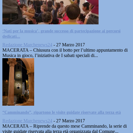
‘Nati per la musica’, grande successo di partecipazione ai percorsi
dedicati...
Redazione Marchenews24
-
27 Marzo 2017
MACERATA – Chiusura con il botto per l’ultimo appuntamento di
Musica in gioco, l’iniziativa de I sabati speciali di...
“Camminando”, ripartono le visite guidate riservate alla terza età
Redazione Marchenews24
-
27 Marzo 2017
MACERATA – Riprende da questo mese Camminando, la serie di
visite guidate riservata alla terza età organizzata dal Comune...