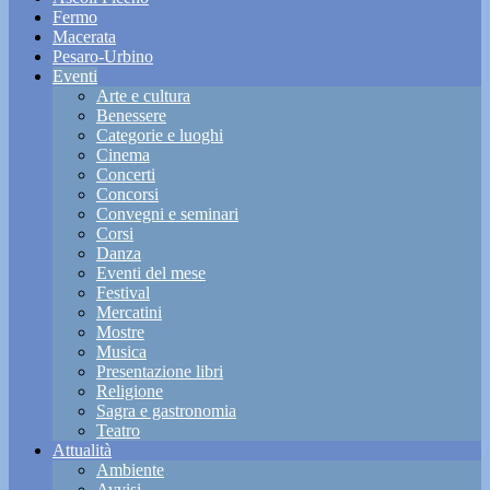
Fermo
Macerata
Pesaro-Urbino
Eventi
Arte e cultura
Benessere
Categorie e luoghi
Cinema
Concerti
Concorsi
Convegni e seminari
Corsi
Danza
Eventi del mese
Festival
Mercatini
Mostre
Musica
Presentazione libri
Religione
Sagra e gastronomia
Teatro
Attualità
Ambiente
Avvisi