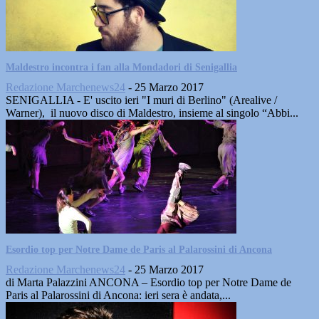
Maldestro incontra i fan alla Mondadori di Senigallia
Redazione Marchenews24
-
25 Marzo 2017
SENIGALLIA - E' uscito ieri "I muri di Berlino" (Arealive /
Warner), il nuovo disco di Maldestro, insieme al singolo “Abbi...
Esordio top per Notre Dame de Paris al Palarossini di Ancona
Redazione Marchenews24
-
25 Marzo 2017
di Marta Palazzini ANCONA – Esordio top per Notre Dame de
Paris al Palarossini di Ancona: ieri sera è andata,...