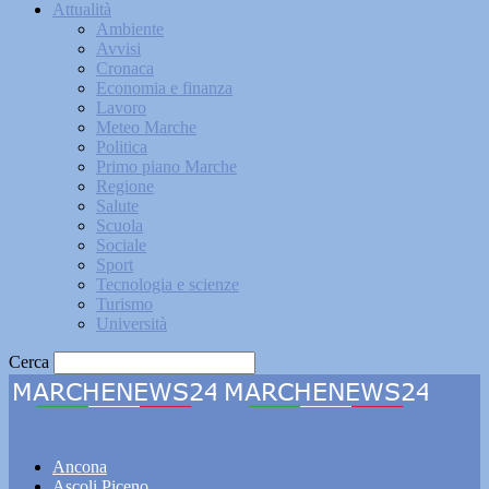
Attualità
Ambiente
Avvisi
Cronaca
Economia e finanza
Lavoro
Meteo Marche
Politica
Primo piano Marche
Regione
Salute
Scuola
Sociale
Sport
Tecnologia e scienze
Turismo
Università
Cerca
Marchenews24
Ancona
Ascoli Piceno