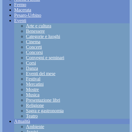
Fermo
Macerata
Pesaro-Urbino
Eventi
Arte e cultura
Benessere
Categorie e luoghi
Cinema
Concerti
Concorsi
Convegni e seminari
Corsi
Danza
Eventi del mese
Festival
Mercatini
Mostre
Musica
Presentazione libri
Religione
Sagra e gastronomia
Teatro
Attualità
Ambiente
Avvisi