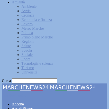
Attualità
Ambiente
Avvisi
Cronaca
Economia e finanza
Lavoro
Meteo Marche
Politica
Primo piano Marche
Regione
Salute
Scuola
Sociale
Sport
Tecnologia e scienze
Turismo
Università
Cerca
Marchenews24
Ancona
Ascoli Piceno