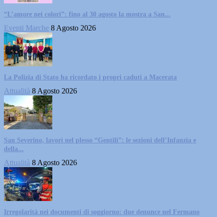
“L’amore nei colori”: fino al 30 agosto la mostra a San...
Eventi Marche
8 Agosto 2026
La Polizia di Stato ha ricordato i propri caduti a Macerata
Attualità
8 Agosto 2026
San Severino, lavori nel plesso “Gentili”: le sezioni dell’Infanzia e
della...
Attualità
8 Agosto 2026
Irregolarità nei documenti di soggiorno: due denunce nel Fermano