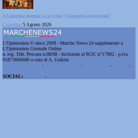
A Camerino domani va in scena “Compagnia Amatoriale”
Camerino
5 Agosto 2026
L'Opinionista © since 2008 - Marche News 24 supplemento a
L'Opinionista Giornale Online
n. reg. Trib. Pescara n.08/08 - Iscrizione al ROC n°17982 - p.iva
01873660680 a cura di A. Gulizia
Pubblicità e contatti
-
Notizie del giorno
-
Informazioni
-
Privacy
-
Cookie
SOCIAL:
Facebook
-
X