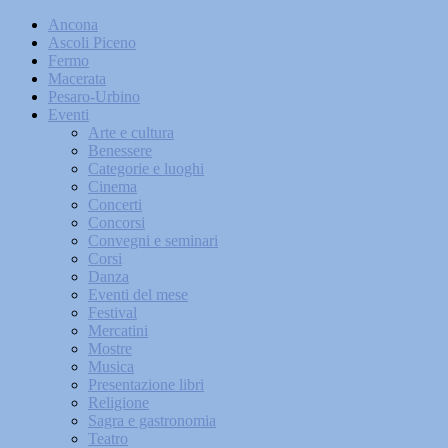
Ancona
Ascoli Piceno
Fermo
Macerata
Pesaro-Urbino
Eventi
Arte e cultura
Benessere
Categorie e luoghi
Cinema
Concerti
Concorsi
Convegni e seminari
Corsi
Danza
Eventi del mese
Festival
Mercatini
Mostre
Musica
Presentazione libri
Religione
Sagra e gastronomia
Teatro