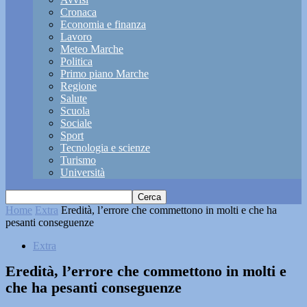
Cronaca
Economia e finanza
Lavoro
Meteo Marche
Politica
Primo piano Marche
Regione
Salute
Scuola
Sociale
Sport
Tecnologia e scienze
Turismo
Università
Home
Extra
Eredità, l’errore che commettono in molti e che ha
pesanti conseguenze
Extra
Eredità, l’errore che commettono in molti e
che ha pesanti conseguenze