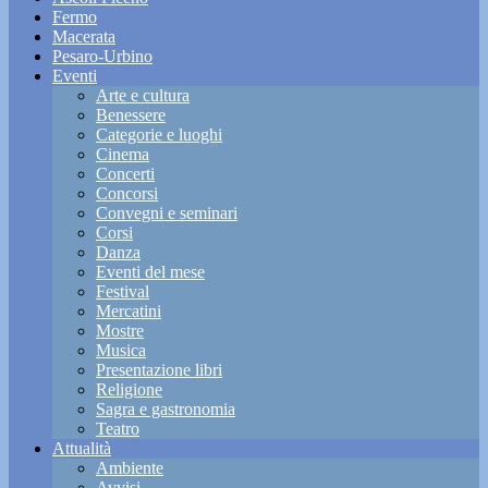
Fermo
Macerata
Pesaro-Urbino
Eventi
Arte e cultura
Benessere
Categorie e luoghi
Cinema
Concerti
Concorsi
Convegni e seminari
Corsi
Danza
Eventi del mese
Festival
Mercatini
Mostre
Musica
Presentazione libri
Religione
Sagra e gastronomia
Teatro
Attualità
Ambiente
Avvisi