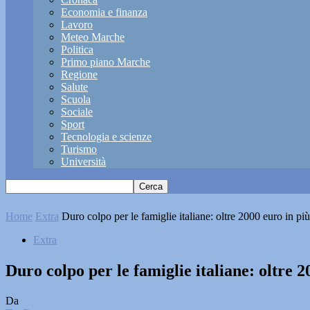
Economia e finanza
Lavoro
Meteo Marche
Politica
Primo piano Marche
Regione
Salute
Scuola
Sociale
Sport
Tecnologia e scienze
Turismo
Università
Home
Extra
Duro colpo per le famiglie italiane: oltre 2000 euro in più
Extra
Duro colpo per le famiglie italiane: oltre 
Da