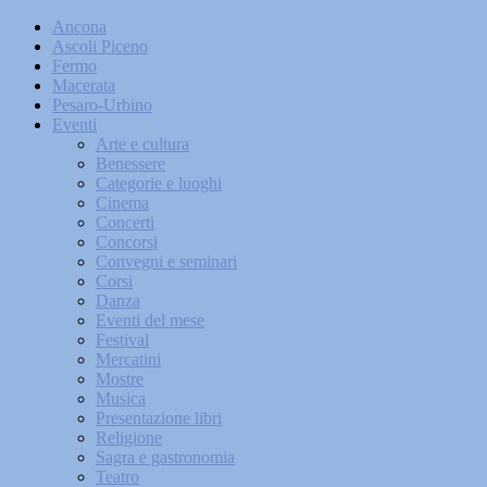
Ancona
Ascoli Piceno
Fermo
Macerata
Pesaro-Urbino
Eventi
Arte e cultura
Benessere
Categorie e luoghi
Cinema
Concerti
Concorsi
Convegni e seminari
Corsi
Danza
Eventi del mese
Festival
Mercatini
Mostre
Musica
Presentazione libri
Religione
Sagra e gastronomia
Teatro