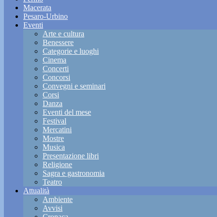
Macerata
Pesaro-Urbino
Eventi
Arte e cultura
Benessere
Categorie e luoghi
Cinema
Concerti
Concorsi
Convegni e seminari
Corsi
Danza
Eventi del mese
Festival
Mercatini
Mostre
Musica
Presentazione libri
Religione
Sagra e gastronomia
Teatro
Attualità
Ambiente
Avvisi
Cronaca