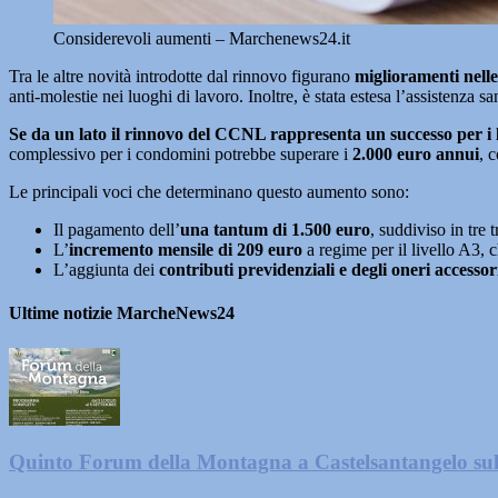
Considerevoli aumenti – Marchenews24.it
Tra le altre novità introdotte dal rinnovo figurano
miglioramenti nelle
anti-molestie nei luoghi di lavoro. Inoltre, è stata estesa l’assistenza s
Se da un lato il rinnovo del CCNL rappresenta un successo per i la
complessivo per i condomini potrebbe superare i
2.000 euro annui
, 
Le principali voci che determinano questo aumento sono:
Il pagamento dell’
una tantum di 1.500 euro
, suddiviso in tre
L’
incremento mensile di 209 euro
a regime per il livello A3, c
L’aggiunta dei
contributi previdenziali e degli oneri accessor
Ultime notizie MarcheNews24
Quinto Forum della Montagna a Castelsantangelo su