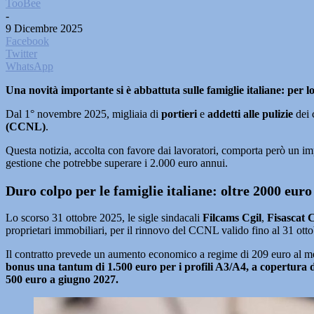
TooBee
-
9 Dicembre 2025
Facebook
Twitter
WhatsApp
Una novità importante si è abbattuta sulle famiglie italiane: per 
Dal 1° novembre 2025, migliaia di
portieri
e
addetti alle pulizie
dei 
(CCNL)
.
Questa notizia, accolta con favore dai lavoratori, comporta però un im
gestione che potrebbe superare i 2.000 euro annui.
Duro colpo per le famiglie italiane: oltre 2000 eur
Lo scorso 31 ottobre 2025, le sigle sindacali
Filcams Cgil
,
Fisascat C
proprietari immobiliari, per il rinnovo del CCNL valido fino al 31 ott
Il contratto prevede un aumento economico a regime di 209 euro al mese 
bonus una tantum di 1.500 euro per i profili A3/A4, a copertura d
500 euro a giugno 2027.