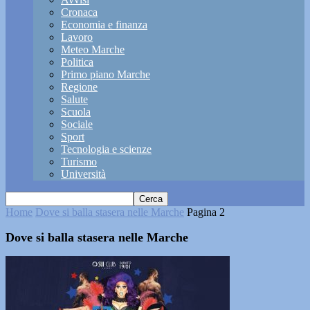
Cronaca
Economia e finanza
Lavoro
Meteo Marche
Politica
Primo piano Marche
Regione
Salute
Scuola
Sociale
Sport
Tecnologia e scienze
Turismo
Università
Home
Dove si balla stasera nelle Marche
Pagina 2
Dove si balla stasera nelle Marche