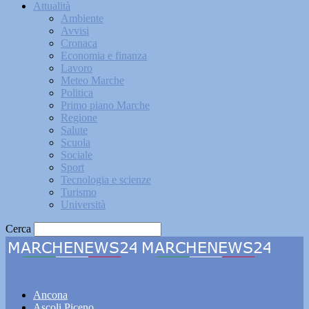
Attualità
Ambiente
Avvisi
Cronaca
Economia e finanza
Lavoro
Meteo Marche
Politica
Primo piano Marche
Regione
Salute
Scuola
Sociale
Sport
Tecnologia e scienze
Turismo
Università
Cerca
Marchenews24
Ancona
Ascoli Piceno