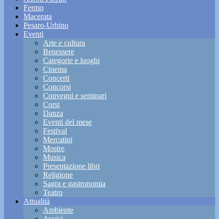
Fermo
Macerata
Pesaro-Urbino
Eventi
Arte e cultura
Benessere
Categorie e luoghi
Cinema
Concerti
Concorsi
Convegni e seminari
Corsi
Danza
Eventi del mese
Festival
Mercatini
Mostre
Musica
Presentazione libri
Religione
Sagra e gastronomia
Teatro
Attualità
Ambiente
Avvisi