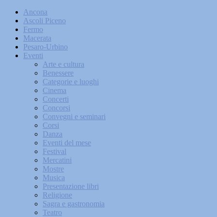
Ancona
Ascoli Piceno
Fermo
Macerata
Pesaro-Urbino
Eventi
Arte e cultura
Benessere
Categorie e luoghi
Cinema
Concerti
Concorsi
Convegni e seminari
Corsi
Danza
Eventi del mese
Festival
Mercatini
Mostre
Musica
Presentazione libri
Religione
Sagra e gastronomia
Teatro