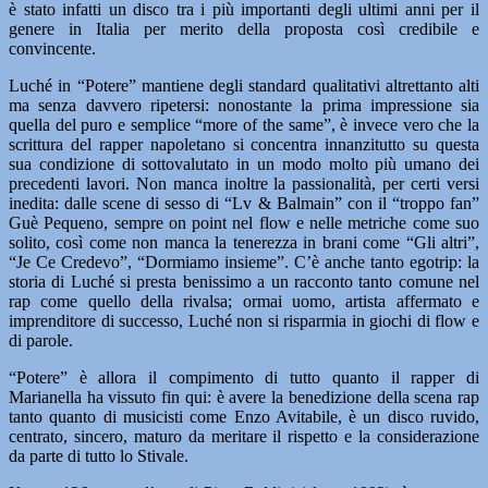
è stato infatti un disco tra i più importanti degli ultimi anni per il
genere in Italia per merito della proposta così credibile e
convincente.
Luché in “Potere” mantiene degli standard qualitativi altrettanto alti
ma senza davvero ripetersi: nonostante la prima impressione sia
quella del puro e semplice “more of the same”, è invece vero che la
scrittura del rapper napoletano si concentra innanzitutto su questa
sua condizione di sottovalutato in un modo molto più umano dei
precedenti lavori. Non manca inoltre la passionalità, per certi versi
inedita: dalle scene di sesso di “Lv & Balmain” con il “troppo fan”
Guè Pequeno, sempre on point nel flow e nelle metriche come suo
solito, così come non manca la tenerezza in brani come “Gli altri”,
“Je Ce Credevo”, “Dormiamo insieme”. C’è anche tanto egotrip: la
storia di Luché si presta benissimo a un racconto tanto comune nel
rap come quello della rivalsa; ormai uomo, artista affermato e
imprenditore di successo, Luché non si risparmia in giochi di flow e
di parole.
“Potere” è allora il compimento di tutto quanto il rapper di
Marianella ha vissuto fin qui: è avere la benedizione della scena rap
tanto quanto di musicisti come Enzo Avitabile, è un disco ruvido,
centrato, sincero, maturo da meritare il rispetto e la considerazione
da parte di tutto lo Stivale.