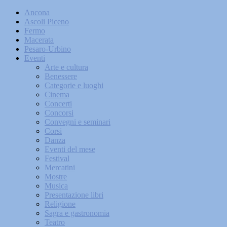
Ancona
Ascoli Piceno
Fermo
Macerata
Pesaro-Urbino
Eventi
Arte e cultura
Benessere
Categorie e luoghi
Cinema
Concerti
Concorsi
Convegni e seminari
Corsi
Danza
Eventi del mese
Festival
Mercatini
Mostre
Musica
Presentazione libri
Religione
Sagra e gastronomia
Teatro