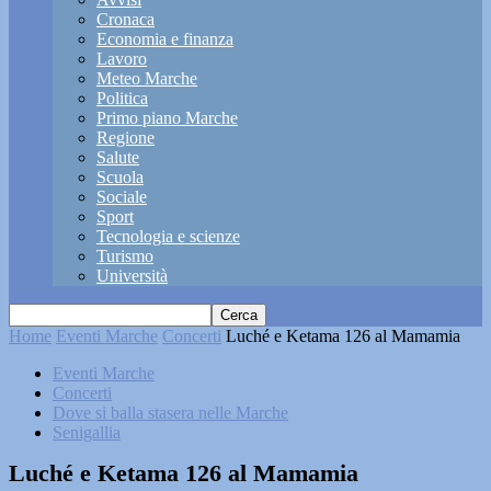
Cronaca
Economia e finanza
Lavoro
Meteo Marche
Politica
Primo piano Marche
Regione
Salute
Scuola
Sociale
Sport
Tecnologia e scienze
Turismo
Università
Home
Eventi Marche
Concerti
Luché e Ketama 126 al Mamamia
Eventi Marche
Concerti
Dove si balla stasera nelle Marche
Senigallia
Luché e Ketama 126 al Mamamia