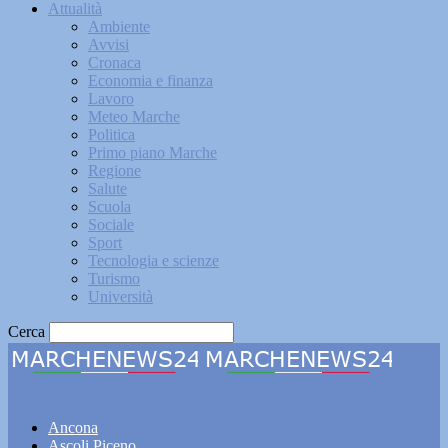
Attualità
Ambiente
Avvisi
Cronaca
Economia e finanza
Lavoro
Meteo Marche
Politica
Primo piano Marche
Regione
Salute
Scuola
Sociale
Sport
Tecnologia e scienze
Turismo
Università
Cerca
Marchenews24
Ancona
Ascoli Piceno