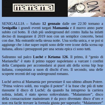
SENIGALLIA – Sabato
12 gennaio
dalle ore 22:30 tornano a
Senigallia
i grandi eventi targati
Mamamia
e il nuovo anno parte
subito col botto. Il club più underground del centro Italia ha infatti
deciso di inaugurare il 2019 non con un semplice concerto, bensì
con due. Ma entrambi nella stessa notte. Una scelta unica, e se poi si
aggiunge che i due super ospiti sono delle vere icone della scena rap
italiana, allora i presupposti per una serata epica ci sono tutti.
Saliranno sul palco
Luché
e
Ketama 126
. Il primo, il “genio di
Marianella” è stato il primo rapper napoletano a varcare i confini
della Campania per accomodarsi ai piani alti della scena hip hop
italiana, conquistata a suon di dischi d’oro. Il secondo, una delle
scoperte recenti del rap underground romano.
Luché arriva al Mamamia per presentare il suo ultimo album Potere.
“Prima volevo soldi, mo voglio il potere” è la frase che più di tutte
riassume il disco di Luché; da quando ha intrapreso la carriera
solista, infatti, è stato spesso sottovalutato. “Malammore”, disco
della consacrazione mainstream è da poco diventato disco d’oro e
non era facile trovare la formula giusta per superarlo; “Malammore”