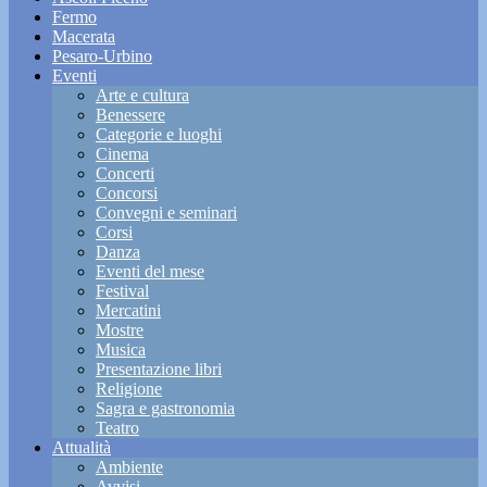
Fermo
Macerata
Pesaro-Urbino
Eventi
Arte e cultura
Benessere
Categorie e luoghi
Cinema
Concerti
Concorsi
Convegni e seminari
Corsi
Danza
Eventi del mese
Festival
Mercatini
Mostre
Musica
Presentazione libri
Religione
Sagra e gastronomia
Teatro
Attualità
Ambiente
Avvisi