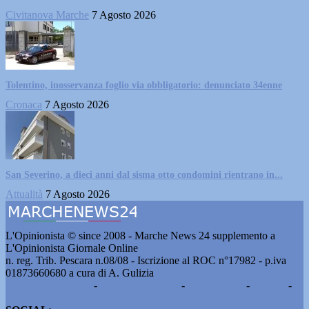
Civitanova Marche
7 Agosto 2026
Tolentino, inosservanza foglio via obbligatorio: denunciato 34enne
Cronaca
7 Agosto 2026
San Severino, a dieci anni dal sisma otto condomini rientrano in...
Attualità
7 Agosto 2026
L'Opinionista © since 2008 - Marche News 24 supplemento a
L'Opinionista Giornale Online
n. reg. Trib. Pescara n.08/08 - Iscrizione al ROC n°17982 - p.iva
01873660680 a cura di A. Gulizia
Pubblicità e contatti
-
Notizie del giorno
-
Informazioni
-
Privacy
-
Cookie