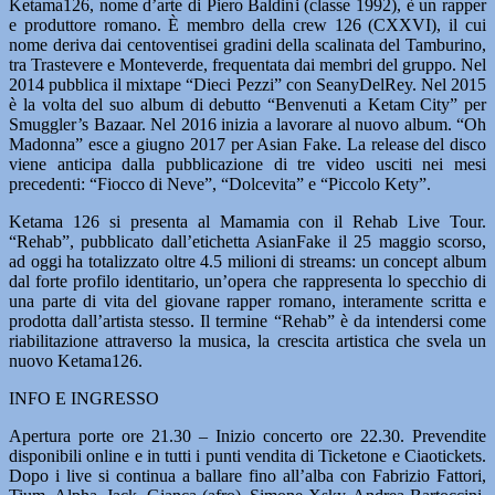
Ketama126, nome d’arte di Piero Baldini (classe 1992), è un rapper
e produttore romano. È membro della crew 126 (CXXVI), il cui
nome deriva dai centoventisei gradini della scalinata del Tamburino,
tra Trastevere e Monteverde, frequentata dai membri del gruppo. Nel
2014 pubblica il mixtape “Dieci Pezzi” con SeanyDelRey. Nel 2015
è la volta del suo album di debutto “Benvenuti a Ketam City” per
Smuggler’s Bazaar. Nel 2016 inizia a lavorare al nuovo album. “Oh
Madonna” esce a giugno 2017 per Asian Fake. La release del disco
viene anticipa dalla pubblicazione di tre video usciti nei mesi
precedenti: “Fiocco di Neve”, “Dolcevita” e “Piccolo Kety”.
Ketama 126 si presenta al Mamamia con il Rehab Live Tour.
“Rehab”, pubblicato dall’etichetta AsianFake il 25 maggio scorso,
ad oggi ha totalizzato oltre 4.5 milioni di streams: un concept album
dal forte profilo identitario, un’opera che rappresenta lo specchio di
una parte di vita del giovane rapper romano, interamente scritta e
prodotta dall’artista stesso. Il termine “Rehab” è da intendersi come
riabilitazione attraverso la musica, la crescita artistica che svela un
nuovo Ketama126.
INFO E INGRESSO
Apertura porte ore 21.30 – Inizio concerto ore 22.30. Prevendite
disponibili online e in tutti i punti vendita di Ticketone e Ciaotickets.
Dopo i live si continua a ballare fino all’alba con Fabrizio Fattori,