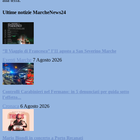
alla terra.
Ultime notizie MarcheNews24
“Il Viaggio di Francesco” l’11 agosto a San Severino Marche
Eventi Marche
7 Agosto 2026
Controlli Carabinieri nel Fermano: in 5 denunciati per guida sotto
l’effetto...
Cronaca
6 Agosto 2026
Mario Biondi in concerto a Porto Recanati