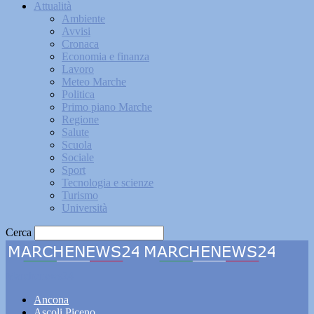
Attualità
Ambiente
Avvisi
Cronaca
Economia e finanza
Lavoro
Meteo Marche
Politica
Primo piano Marche
Regione
Salute
Scuola
Sociale
Sport
Tecnologia e scienze
Turismo
Università
Cerca
Marchenews24
Ancona
Ascoli Piceno