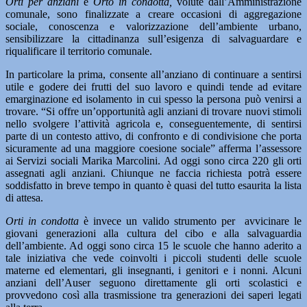
Orti per anziani
e
Orto in condotta,
volute dall’Amministrazione
comunale, sono finalizzate a creare occasioni di aggregazione
sociale, conoscenza e valorizzazione dell’ambiente urbano,
sensibilizzare la cittadinanza sull’esigenza di salvaguardare e
riqualificare il territorio comunale.
In particolare la prima, consente all’anziano di continuare a sentirsi
utile e godere dei frutti del suo lavoro e quindi tende ad evitare
emarginazione ed isolamento in cui spesso la persona può venirsi a
trovare. “Si offre un’opportunità agli anziani di trovare nuovi stimoli
nello svolgere l’attività agricola e, conseguentemente, di sentirsi
parte di un contesto attivo, di confronto e di condivisione che porta
sicuramente ad una maggiore coesione sociale” afferma l’assessore
ai Servizi sociali Marika Marcolini. Ad oggi sono circa 220 gli orti
assegnati agli anziani. Chiunque ne faccia richiesta potrà essere
soddisfatto in breve tempo in quanto è quasi del tutto esaurita la lista
di attesa.
Orti in condotta
è invece un valido strumento per avvicinare le
giovani generazioni alla cultura del cibo e alla salvaguardia
dell’ambiente. Ad oggi sono circa 15 le scuole che hanno aderito a
tale iniziativa che vede coinvolti i piccoli studenti delle scuole
materne ed elementari, gli insegnanti, i genitori e i nonni. Alcuni
anziani dell’Auser seguono direttamente gli orti scolastici e
provvedono così alla trasmissione tra generazioni dei saperi legati