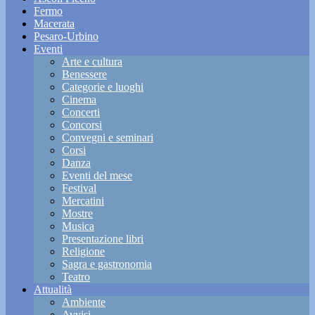
Fermo
Macerata
Pesaro-Urbino
Eventi
Arte e cultura
Benessere
Categorie e luoghi
Cinema
Concerti
Concorsi
Convegni e seminari
Corsi
Danza
Eventi del mese
Festival
Mercatini
Mostre
Musica
Presentazione libri
Religione
Sagra e gastronomia
Teatro
Attualità
Ambiente
Avvisi