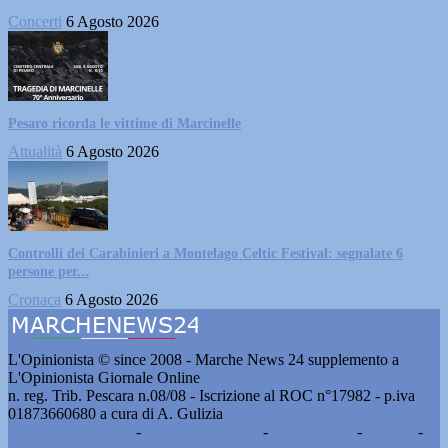
Concerti
6 Agosto 2026
Pesaro ricorda le vittime di Marcinelle
Attualità
6 Agosto 2026
Controlli dei Carabinieri a Montelago Celtic Festival: segnalate 6
persone per...
Cronaca
6 Agosto 2026
L'Opinionista © since 2008 - Marche News 24 supplemento a
L'Opinionista Giornale Online
n. reg. Trib. Pescara n.08/08 - Iscrizione al ROC n°17982 - p.iva
01873660680 a cura di A. Gulizia
Pubblicità e contatti
-
Notizie del giorno
-
Informazioni
-
Privacy
-