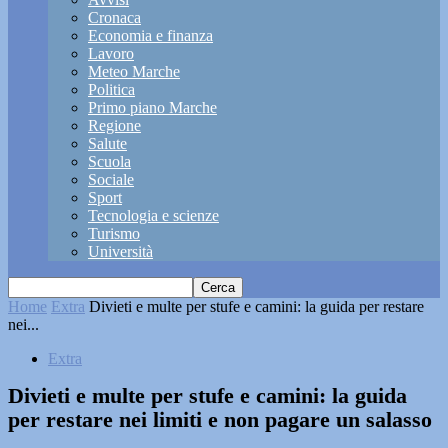
Cronaca
Economia e finanza
Lavoro
Meteo Marche
Politica
Primo piano Marche
Regione
Salute
Scuola
Sociale
Sport
Tecnologia e scienze
Turismo
Università
Home
Extra
Divieti e multe per stufe e camini: la guida per restare
nei...
Extra
Divieti e multe per stufe e camini: la guida
per restare nei limiti e non pagare un salasso