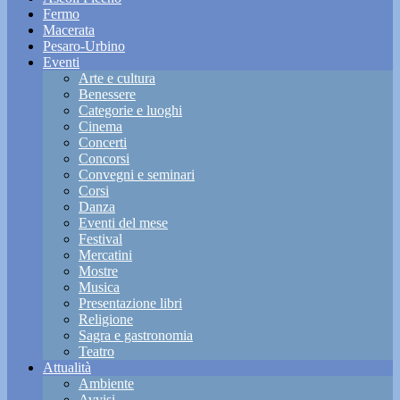
Fermo
Macerata
Pesaro-Urbino
Eventi
Arte e cultura
Benessere
Categorie e luoghi
Cinema
Concerti
Concorsi
Convegni e seminari
Corsi
Danza
Eventi del mese
Festival
Mercatini
Mostre
Musica
Presentazione libri
Religione
Sagra e gastronomia
Teatro
Attualità
Ambiente
Avvisi