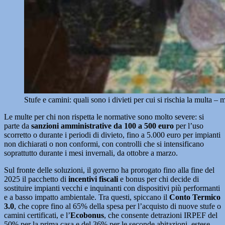
Stufe e camini: quali sono i divieti per cui si rischia la multa 
Le multe per chi non rispetta le normative sono molto severe: si
parte da
sanzioni amministrative da 100 a 500 euro
per l’uso
scorretto o durante i periodi di divieto, fino a 5.000 euro per impianti
non dichiarati o non conformi, con controlli che si intensificano
soprattutto durante i mesi invernali, da ottobre a marzo.
Sul fronte delle soluzioni, il governo ha prorogato fino alla fine del
2025 il pacchetto di
incentivi fiscali
e bonus per chi decide di
sostituire impianti vecchi e inquinanti con dispositivi più performanti
e a basso impatto ambientale. Tra questi, spiccano il
Conto Termico
3.0
, che copre fino al 65% della spesa per l’acquisto di nuove stufe o
camini certificati, e l’
Ecobonus
, che consente detrazioni IRPEF del
50% per la prima casa e del 36% per le seconde abitazioni, estese