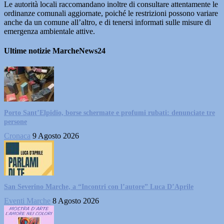
Le autorità locali raccomandano inoltre di consultare attentamente le
ordinanze comunali aggiornate, poiché le restrizioni possono variare
anche da un comune all’altro, e di tenersi informati sulle misure di
emergenza ambientale attive.
Ultime notizie MarcheNews24
Porto Sant’Elpidio, borse schermate e profumi rubati: denunciate tre
persone
Cronaca
9 Agosto 2026
San Severino Marche, a “Incontri con l’autore” Luca D’Aprile
Eventi Marche
8 Agosto 2026