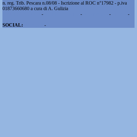
n. reg. Trib. Pescara n.08/08 - Iscrizione al ROC n°17982 - p.iva
01873660680 a cura di A. Gulizia
Pubblicità e contatti
-
Notizie del giorno
-
Informazioni
-
Privacy
-
Cookie
SOCIAL:
Facebook
-
X