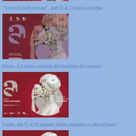
“Gente di facili costumi”, dall’11 al 13 marzo a Fermo
Fermo, il 2 marzo concerto del Quartetto di Cremona
Fermo, dal 17 al 19 gennaio Ambra Angiolini in Oliva Denaro