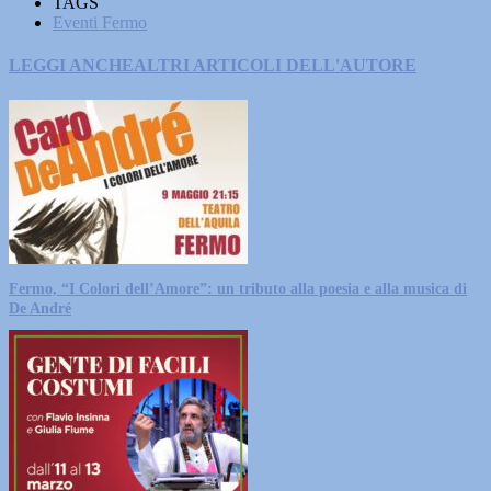
TAGS
Eventi Fermo
LEGGI ANCHE
ALTRI ARTICOLI DELL'AUTORE
Fermo, “I Colori dell’Amore”: un tributo alla poesia e alla musica di
De André