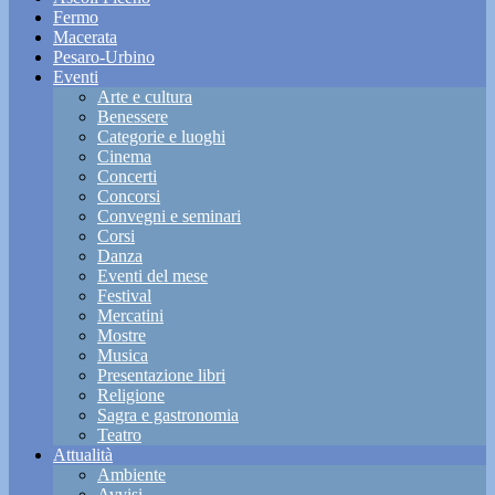
Fermo
Macerata
Pesaro-Urbino
Eventi
Arte e cultura
Benessere
Categorie e luoghi
Cinema
Concerti
Concorsi
Convegni e seminari
Corsi
Danza
Eventi del mese
Festival
Mercatini
Mostre
Musica
Presentazione libri
Religione
Sagra e gastronomia
Teatro
Attualità
Ambiente
Avvisi