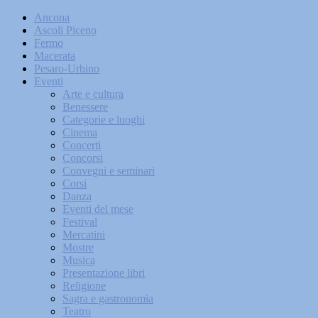
Ancona
Ascoli Piceno
Fermo
Macerata
Pesaro-Urbino
Eventi
Arte e cultura
Benessere
Categorie e luoghi
Cinema
Concerti
Concorsi
Convegni e seminari
Corsi
Danza
Eventi del mese
Festival
Mercatini
Mostre
Musica
Presentazione libri
Religione
Sagra e gastronomia
Teatro