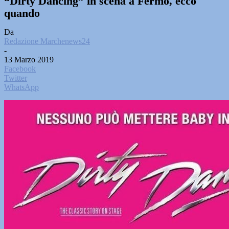
“Dirty Dancing” in scena a Fermo, ecco
quando
Da
Redazione Marchenews24
-
13 Marzo 2019
Facebook
Twitter
WhatsApp