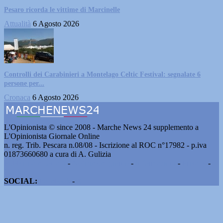
Pesaro ricorda le vittime di Marcinelle
Attualità
6 Agosto 2026
Controlli dei Carabinieri a Montelago Celtic Festival: segnalate 6
persone per...
Cronaca
6 Agosto 2026
L'Opinionista © since 2008 - Marche News 24 supplemento a
L'Opinionista Giornale Online
n. reg. Trib. Pescara n.08/08 - Iscrizione al ROC n°17982 - p.iva
01873660680 a cura di A. Gulizia
Pubblicità e contatti
-
Notizie del giorno
-
Informazioni
-
Privacy
-
Cookie
SOCIAL:
Facebook
-
X