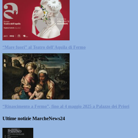
“Mare fuori” al Teatro dell’Aquila di Fermo
“Rinascimento a Fermo”, fino al 4 maggio 2025 a Palazzo dei Priori
Ultime notizie MarcheNews24