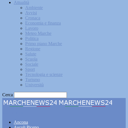
Attualità
Ambiente
Avvisi
Cronaca
Economia e finanza
Lavoro
Meteo Marche
Politica
Primo piano Marche
Regione
Salute
Scuola
Sociale
Sport
Tecnologia e scienze
Turismo
Università
Cerca
Marchenews24
Ancona
Ascoli Piceno