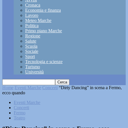
Cronaca
Economia e finanza
Lavoro
Meteo Marche
Politica
Primo piano Marche
Regione
Salute
Scuola
Sociale
Sport
Tecnologia e scienze
Turismo
Università
Home
Eventi Marche
Concerti
“Dirty Dancing” in scena a Fermo,
ecco quando
Eventi Marche
Concerti
Fermo
Teatro