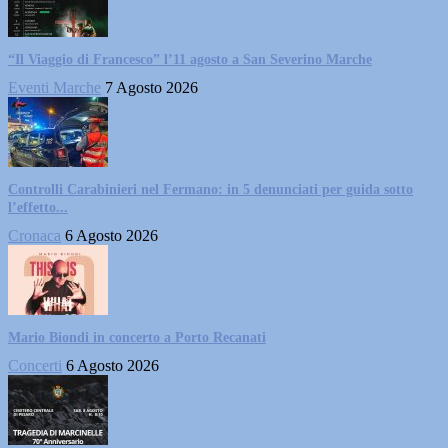
“Il Viaggio di Francesco” l’11 agosto a San Severino Marche
Eventi Marche
7 Agosto 2026
Controlli Carabinieri nel Fermano: in 5 denunciati per guida sotto
l’effetto...
Cronaca
6 Agosto 2026
Mario Biondi in concerto a Porto Recanati
Concerti
6 Agosto 2026