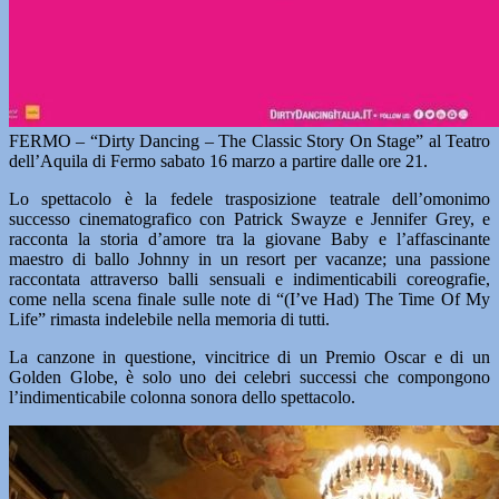
FERMO – “Dirty Dancing – The Classic Story On Stage” al Teatro
dell’Aquila di Fermo sabato 16 marzo a partire dalle ore 21.
Lo spettacolo è la fedele trasposizione teatrale dell’omonimo
successo cinematografico con Patrick Swayze e Jennifer Grey, e
racconta la storia d’amore tra la giovane Baby e l’affascinante
maestro di ballo Johnny in un resort per vacanze; una passione
raccontata attraverso balli sensuali e indimenticabili coreografie,
come nella scena finale sulle note di “(I’ve Had) The Time Of My
Life” rimasta indelebile nella memoria di tutti.
La canzone in questione, vincitrice di un Premio Oscar e di un
Golden Globe, è solo uno dei celebri successi che compongono
l’indimenticabile colonna sonora dello spettacolo.