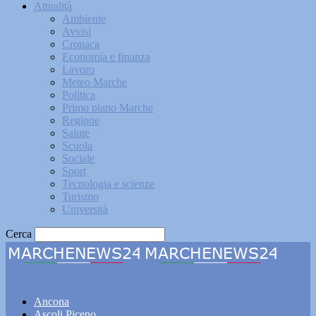
Attualità
Ambiente
Avvisi
Cronaca
Economia e finanza
Lavoro
Meteo Marche
Politica
Primo piano Marche
Regione
Salute
Scuola
Sociale
Sport
Tecnologia e scienze
Turismo
Università
Cerca
Marchenews24
Ancona
Ascoli Piceno