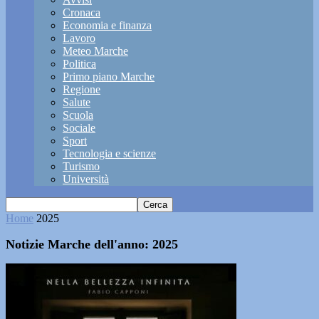
Cronaca
Economia e finanza
Lavoro
Meteo Marche
Politica
Primo piano Marche
Regione
Salute
Scuola
Sociale
Sport
Tecnologia e scienze
Turismo
Università
Home
2025
Notizie Marche dell'anno: 2025