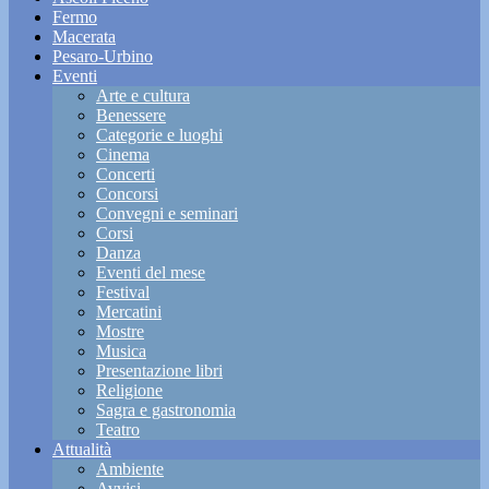
Fermo
Macerata
Pesaro-Urbino
Eventi
Arte e cultura
Benessere
Categorie e luoghi
Cinema
Concerti
Concorsi
Convegni e seminari
Corsi
Danza
Eventi del mese
Festival
Mercatini
Mostre
Musica
Presentazione libri
Religione
Sagra e gastronomia
Teatro
Attualità
Ambiente
Avvisi