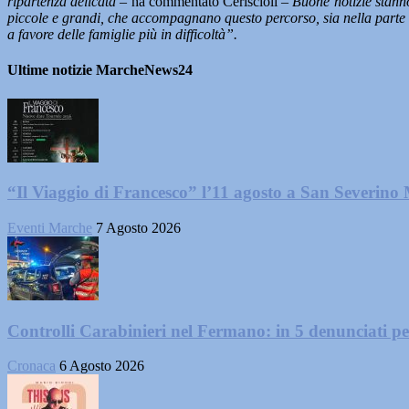
ripartenza delicata –
ha commentato Ceriscioli
– Buone notizie stanno
piccole e grandi, che accompagnano questo percorso, sia nella parte sa
a favore delle famiglie più in difficoltà”.
Ultime notizie MarcheNews24
“Il Viaggio di Francesco” l’11 agosto a San Severino
Eventi Marche
7 Agosto 2026
Controlli Carabinieri nel Fermano: in 5 denunciati per 
Cronaca
6 Agosto 2026