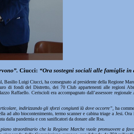
ervono”.
Ciucci:
“Ora sostegni sociali alle famiglie in 
, Basilio Luigi Ciucci, ha consegnato al presidente della Regione Marc
euro di fondi del Distretto, dei 70 Club appartenenti alle regioni Ab
zo Raffaello. Ceriscioli era accompagnato dall’assessore regionale Ang
ticolare, indirizzando gli sforzi congiunti là dove occorre”,
ha comment
la ad alto biocontenimento, termo scanner e cabina triage a Jesi. Ora i g
cata dalla pandemia e con sanificatori da donare alle Rsa.
il piano straordinario che la Regione Marche vuole promuovere a favor