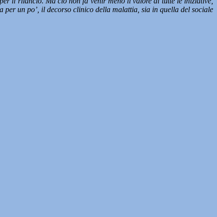
il rilancio. Ma ciò non fa venir meno il valore di tutte le iniziative,
er un po’, il decorso clinico della malattia, sia in quella del sociale