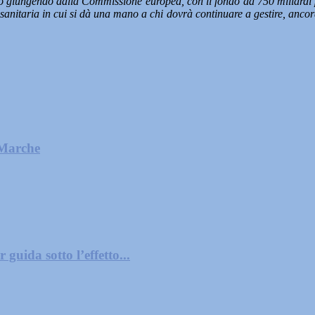
 giungendo dalla Commissione europea, con il fondo da 750 miliardi per 
nitaria in cui si dà una mano a chi dovrà continuare a gestire, ancora p
 Marche
guida sotto l’effetto...