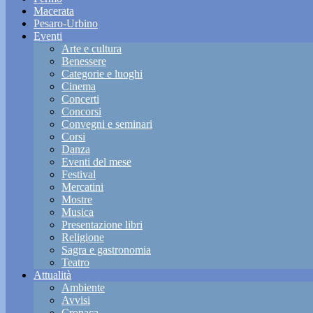
Macerata
Pesaro-Urbino
Eventi
Arte e cultura
Benessere
Categorie e luoghi
Cinema
Concerti
Concorsi
Convegni e seminari
Corsi
Danza
Eventi del mese
Festival
Mercatini
Mostre
Musica
Presentazione libri
Religione
Sagra e gastronomia
Teatro
Attualità
Ambiente
Avvisi
Cronaca