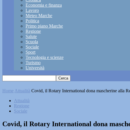
Economia e finanza
Lavoro
Meteo Marche
Politica
Primo piano Marche
Regione
Salute
Scuola
Sociale
Sport
Tecnologia e scienze
Turismo
Università
Home
Attualità
Covid, il Rotary International dona mascherine alla 
Attualità
Regione
Sociale
Covid, il Rotary International dona masch