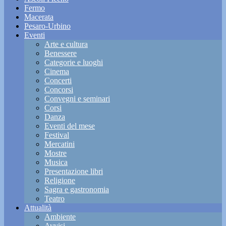
Fermo
Macerata
Pesaro-Urbino
Eventi
Arte e cultura
Benessere
Categorie e luoghi
Cinema
Concerti
Concorsi
Convegni e seminari
Corsi
Danza
Eventi del mese
Festival
Mercatini
Mostre
Musica
Presentazione libri
Religione
Sagra e gastronomia
Teatro
Attualità
Ambiente
Avvisi