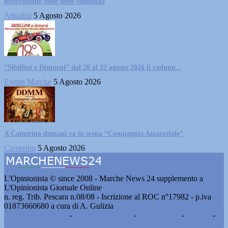
interruzione delle linee comunali
Attualità
5 Agosto 2026
“Sibillini e Dintorni” dal 20 al 22 agosto 2026 il raduno...
Eventi Marche
5 Agosto 2026
A Camerino domani va in scena “Compagnia Amatoriale”
Camerino
5 Agosto 2026
L'Opinionista © since 2008 - Marche News 24 supplemento a
L'Opinionista Giornale Online
n. reg. Trib. Pescara n.08/08 - Iscrizione al ROC n°17982 - p.iva
01873660680 a cura di A. Gulizia
Pubblicità e contatti
-
Notizie del giorno
-
Informazioni
-
Privacy
-
Cookie