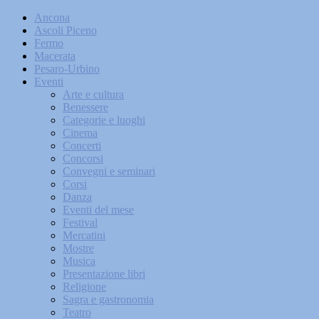
Ancona
Ascoli Piceno
Fermo
Macerata
Pesaro-Urbino
Eventi
Arte e cultura
Benessere
Categorie e luoghi
Cinema
Concerti
Concorsi
Convegni e seminari
Corsi
Danza
Eventi del mese
Festival
Mercatini
Mostre
Musica
Presentazione libri
Religione
Sagra e gastronomia
Teatro