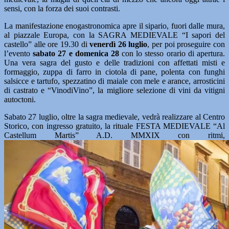
sensi, con la forza dei suoi contrasti.
La manifestazione enogastronomica apre il sipario, fuori dalle mura,
al piazzale Europa, con la SAGRA MEDIEVALE “I sapori del
castello” alle ore 19.30 di
venerdì 26 luglio
, per poi proseguire con
l’evento
sabato 27 e domenica 28
con lo stesso orario di apertura.
Una vera sagra del gusto e delle tradizioni con affettati misti e
formaggio, zuppa di farro in ciotola di pane, polenta con funghi
salsicce e tartufo, spezzatino di maiale con mele e arance, arrosticini
di castrato e “VinodiVino”, la migliore selezione di vini da vitigni
autoctoni.
Sabato 27 luglio, oltre la sagra medievale, vedrà realizzare al Centro
Storico, con ingresso gratuito, la rituale FESTA MEDIEVALE “Al
Castellum Martis” A.D. MMXIX con ritmi,