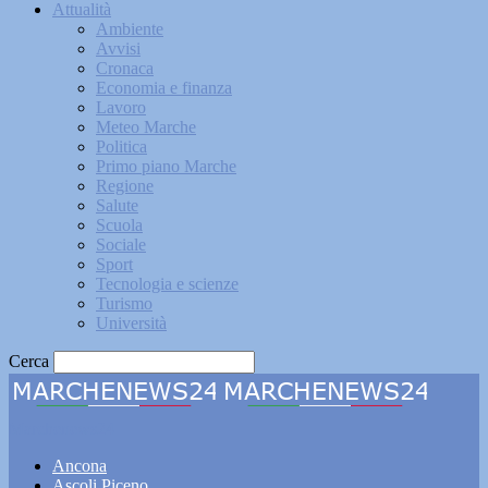
Attualità
Ambiente
Avvisi
Cronaca
Economia e finanza
Lavoro
Meteo Marche
Politica
Primo piano Marche
Regione
Salute
Scuola
Sociale
Sport
Tecnologia e scienze
Turismo
Università
Cerca
Marchenews24
Ancona
Ascoli Piceno