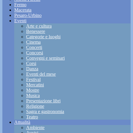
Fermo
Macerata
Pesaro-Urbino
Eventi
Arte e cultura
Benessere
Categorie e luoghi
Cinema
Concerti
Concorsi
Convegni e seminari
Corsi
Danza
Eventi del mese
Festival
Mercatini
Mostre
Musica
Presentazione libri
Religione
Sagra e gastronomia
Teatro
Attualità
Ambiente
Avvisi