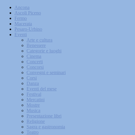
Ancona
Ascoli Piceno
Fermo
Macerata
Pesaro-Urbino
Eventi
Arte e cultura
Benessere
Categorie e luoghi
Cinema
Concerti
Concorsi
Convegni e seminari
Corsi
Danza
Eventi del mese
Festival
Mercatini
Mostre
Musica
Presentazione libri
Religione
Sagra e gastronomia
Teatro