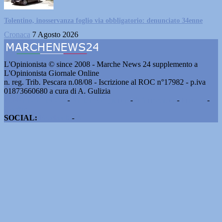
Tolentino, inosservanza foglio via obbligatorio: denunciato 34enne
Cronaca
7 Agosto 2026
L'Opinionista © since 2008 - Marche News 24 supplemento a
L'Opinionista Giornale Online
n. reg. Trib. Pescara n.08/08 - Iscrizione al ROC n°17982 - p.iva
01873660680 a cura di A. Gulizia
Pubblicità e contatti
-
Notizie del giorno
-
Informazioni
-
Privacy
-
Cookie
SOCIAL:
Facebook
-
X