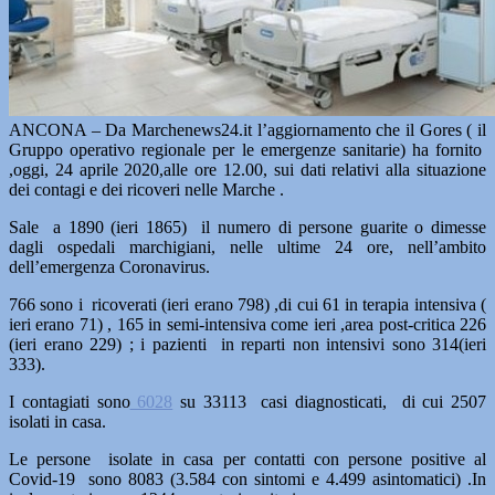
ANCONA – Da Marchenews24.it l’aggiornamento che il Gores ( il
Gruppo operativo regionale per le emergenze sanitarie) ha fornito
,oggi, 24 aprile 2020,alle ore 12.00, sui dati relativi alla situazione
dei contagi e dei ricoveri nelle Marche .
Sale a 1890 (ieri 1865) il numero di persone guarite o dimesse
dagli ospedali marchigiani, nelle ultime 24 ore, nell’ambito
dell’emergenza Coronavirus.
766 sono i ricoverati (ieri erano 798) ,di cui 61 in terapia intensiva (
ieri erano 71) , 165 in semi-intensiva come ieri ,area post-critica 226
(ieri erano 229) ; i pazienti in reparti non intensivi sono 314(ieri
333).
I contagiati sono
6028
su 33113 casi diagnosticati, di cui 2507
isolati in casa.
Le persone isolate in casa per contatti con persone positive al
Covid-19 sono 8083 (3.584 con sintomi e 4.499 asintomatici) .In