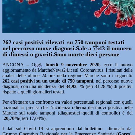
262 casi positivi rilevati su 750 tamponi testati
nel percorso nuove diagnosi.Sale a 7543 il numero
di dimessi o guariti.Sono morte dieci persone
ANCONA – Oggi
, lunedì 9 novembre
2020,
ecco il nuovo
aggiornamento da MarcheNews24.it sul Coronavirus. I risultati delle
analisi delle ultime 24 ore nella regione Marche sono i seguenti
:
262
casi positivi su un totale di 750 tamponi
, nel percorso nuove
diagnosi, con una incidenza del
34,93
%
(ieri 31,28 %) di positivi
rispetto a quelli giornalieri testati.
Per effettuare un confronto tra valori percentuali regionali con quelli
nazionali si precisa che l’incidenza odierna dei nuovi positivi nelle
Marche sul totale tamponi (diagnostici+quelli di controllo) è del
20,70%
( ieri 17,04%).
I dati sul Covid 19 si apprendono dal bollettino diramato dal
Gruppo Operativo Regionale per le Emergenze Sanitarie (
Gores
)