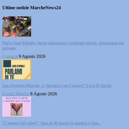
Ultime notizie MarcheNews24
Porto Sant’Elpidio, borse schermate e profumi rubati: denunciate tre
persone
Cronaca
9 Agosto 2026
San Severino Marche, a “Incontri con l’autore” Luca D’Aprile
Eventi Marche
8 Agosto 2026
“L’amore nei colori”: fino al 30 agosto la mostra a San...