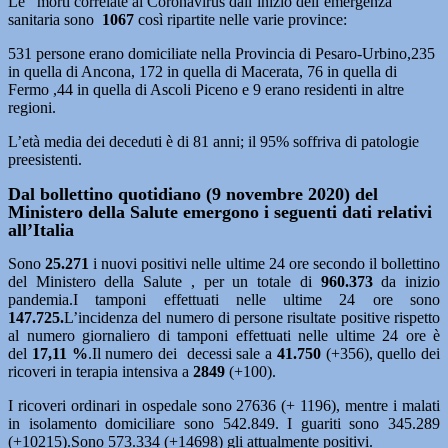
Le morti correlate al Coronavirus dall’inizio dell’emergenza
sanitaria sono
1067
così ripartite nelle varie province:
531 persone erano domiciliate nella Provincia di Pesaro-Urbino,235
in quella di Ancona, 172 in quella di Macerata, 76 in quella di
Fermo ,44 in quella di Ascoli Piceno e 9 erano residenti in altre
regioni.
L’età media dei deceduti è di 81 anni; il 95% soffriva di patologie
preesistenti.
Dal bollettino quotidiano (9 novembre 2020) del
Ministero della Salute emergono i seguenti dati relativi
all’Italia
Sono
25.271
i nuovi positivi nelle ultime 24 ore secondo il bollettino
del Ministero della Salute , per un totale di
960.373
da inizio
pandemia.I tamponi effettuati nelle ultime 24 ore sono
147.725.
L’incidenza del numero di persone risultate positive rispetto
al numero giornaliero di tamponi effettuati nelle ultime 24 ore è
del
17,11
%
.Il numero dei decessi sale a
41.750
(+356), quello dei
ricoveri in terapia intensiva a
2849
(+100).
I ricoveri ordinari in ospedale sono 27636 (+ 1196), mentre i malati
in isolamento domiciliare sono 542.849. I guariti sono 345.289
(+10215).Sono 573.334 (+14698) gli attualmente positivi.