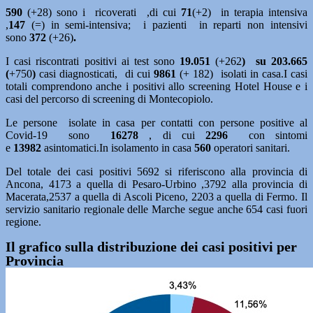
590
(+28) sono i ricoverati ,di cui
71
(+2)
in terapia intensiva
,
147
(=)
in semi-intensiva; i pazienti in reparti non intensivi
sono
372
(+26)
.
I casi riscontrati positivi ai test sono
19.051
(+262
) su 203.665
(
+750
)
casi diagnosticati, di cui
9861
(+ 182) isolati in casa.I casi
totali comprendono anche i positivi allo screening Hotel House e i
casi del percorso di screening di Montecopiolo.
Le persone isolate in casa per contatti con persone positive al
Covid-19 sono
16278
, di cui
2296
con sintomi
e
13982
asintomatici.In isolamento in casa
560
operatori sanitari.
Del totale dei casi positivi 5692 si riferiscono alla provincia di
Ancona, 4173 a quella di Pesaro-Urbino ,3792 alla provincia di
Macerata,2537 a quella di Ascoli Piceno, 2203 a quella di Fermo. Il
servizio sanitario regionale delle Marche segue anche 654 casi fuori
regione.
Il grafico sulla distribuzione dei casi positivi per
Provincia