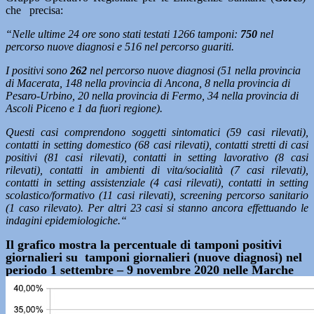
che precisa:
“Nelle ultime 24 ore sono stati testati 1266 tamponi:
750
nel
percorso nuove diagnosi e 516 nel percorso guariti.
I positivi sono
262
nel percorso nuove diagnosi (51 nella provincia
di Macerata, 148 nella provincia di Ancona, 8 nella provincia di
Pesaro-Urbino, 20 nella provincia di Fermo, 34 nella provincia di
Ascoli Piceno e 1 da fuori regione).
Questi casi comprendono soggetti sintomatici (59 casi rilevati),
contatti in setting domestico (68 casi rilevati), contatti stretti di casi
positivi (81 casi rilevati), contatti in setting lavorativo (8 casi
rilevati), contatti in ambienti di vita/socialità (7 casi rilevati),
contatti in setting assistenziale (4 casi rilevati), contatti in setting
scolastico/formativo (11 casi rilevati), screening percorso sanitario
(1 caso rilevato). Per altri 23 casi si stanno ancora effettuando le
indagini epidemiologiche.
“
Il grafico mostra la percentuale di tamponi positivi
giornalieri su tamponi giornalieri (nuove diagnosi) nel
periodo 1 settembre – 9 novembre 2020 nelle Marche