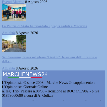
Eventi Marche
8 Agosto 2026
La Polizia di Stato ha ricordato i propri caduti a Macerata
Attualità
8 Agosto 2026
San Severino, lavori nel plesso “Gentili”: le sezioni dell’Infanzia e
della...
Attualità
8 Agosto 2026
L'Opinionista © since 2008 - Marche News 24 supplemento a
L'Opinionista Giornale Online
n. reg. Trib. Pescara n.08/08 - Iscrizione al ROC n°17982 - p.iva
01873660680 a cura di A. Gulizia
Pubblicità e contatti
-
Notizie del giorno
-
Informazioni
-
Privacy
-
Cookie