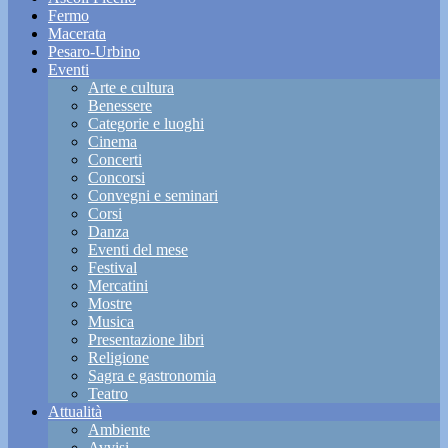
Fermo
Macerata
Pesaro-Urbino
Eventi
Arte e cultura
Benessere
Categorie e luoghi
Cinema
Concerti
Concorsi
Convegni e seminari
Corsi
Danza
Eventi del mese
Festival
Mercatini
Mostre
Musica
Presentazione libri
Religione
Sagra e gastronomia
Teatro
Attualità
Ambiente
Avvisi