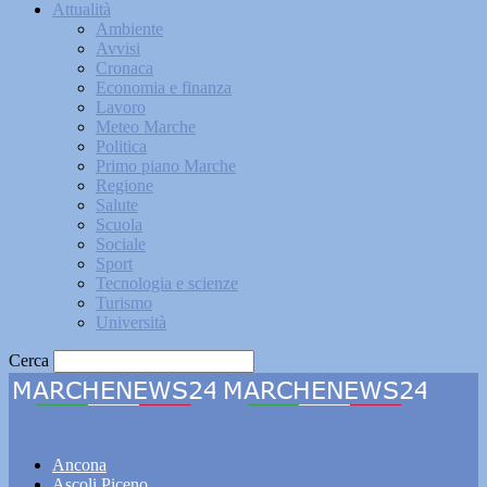
Attualità
Ambiente
Avvisi
Cronaca
Economia e finanza
Lavoro
Meteo Marche
Politica
Primo piano Marche
Regione
Salute
Scuola
Sociale
Sport
Tecnologia e scienze
Turismo
Università
Cerca
Marchenews24
Ancona
Ascoli Piceno