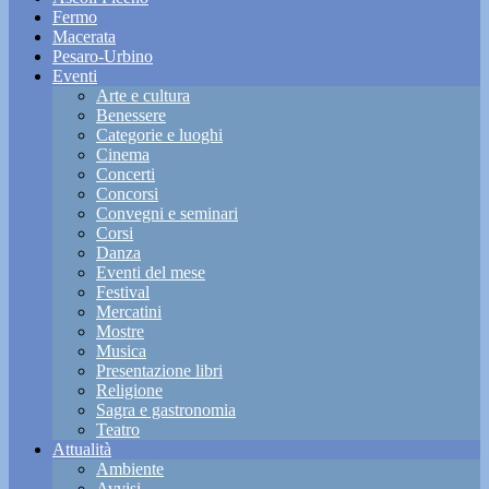
Fermo
Macerata
Pesaro-Urbino
Eventi
Arte e cultura
Benessere
Categorie e luoghi
Cinema
Concerti
Concorsi
Convegni e seminari
Corsi
Danza
Eventi del mese
Festival
Mercatini
Mostre
Musica
Presentazione libri
Religione
Sagra e gastronomia
Teatro
Attualità
Ambiente
Avvisi