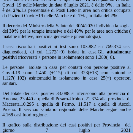
Covid−19 nelle Marche ,in data 6 luglio 2021, è dello
0%
, in Italia
è del
2%.
La percentuale di Posti Letto in area non critica occupata
da Pazienti Covid−19 nelle Marche è di
1%
, in Italia del
2%
.
Il decreto del Ministro della Salute del 30/4/2020 individua la soglia
del
30%
per le terapie intensive e del
40%
per le aree non critiche (
malattie infettive, medicina generale e pneumologia).
I casi riscontrati positivi ai test sono 103.882 su 769.374 casi
diagnosticati, di cui 1.272(+9) isolati in casa.Gli
attualmente
positivi
(ricoverati + persone in isolamento) sono 1.280(+8).
Le persone isolate in casa per contatti con persone positive al
Covid-19 sono 1.450 (+115) di cui 323(+13) con sintomi e
1.127(+102) asintomatici.In isolamento in casa 25(=) operatori
sanitari.
Del totale dei casi positivi 33.088 si riferiscono alla provincia di
Ancona, 23.440 a quella di Pesaro-Urbino ,21.374 alla provincia di
Macerata,10.295 a quella di Fermo, 11.517 a quella di Ascoli
Piceno. Il servizio sanitario regionale delle Marche segue anche
4.168 casi fuori regione.
Il grafico sulla distribuzione dei casi positivi per Provincia del
giorno 7 luglio 2021