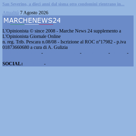
San Severino, a dieci anni dal sisma otto condomini rientrano in...
Attualità
7 Agosto 2026
L'Opinionista © since 2008 - Marche News 24 supplemento a
L'Opinionista Giornale Online
n. reg. Trib. Pescara n.08/08 - Iscrizione al ROC n°17982 - p.iva
01873660680 a cura di A. Gulizia
Pubblicità e contatti
-
Notizie del giorno
-
Informazioni
-
Privacy
-
Cookie
SOCIAL:
Facebook
-
X