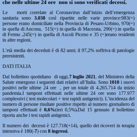
che nelle ultime 24 ore non si sono verificati decessi.
Le morti correlate al Coronavirus dall’inizio dell’emergenza
sanitaria sono
3.038
così ripartite nelle varie province:983(=)
persone erano domiciliate nella Provincia di Pesaro-Urbino, 970(=)
in quella di Ancona, 515(=) in quella di Macerata, 290(=) in quella
di Fermo ,245(=) in quella di Ascoli Piceno e 35 (=)erano residenti
in altre regioni.
L’età media dei deceduti è di 82 anni; il 97,2% soffriva di patologie
preesistenti.
DATI ITALIA
Dal bollettino quotidiano di oggi,
7
luglio 2021
, del Ministero della
Salute emergono i seguenti dati relativi all’Italia. Sono
1010
i nuovi
positivi nelle ultime 24 ore , per un totale di 4.265.714 da inizio
pandemia.I tamponi effettuati nelle ultime 24 ore sono 177.977
complessivi ( test molecolari + test rapidi antigenici). L’incidenza del
numero di persone risultate positive rispetto al numero giornaliero di
tamponi effettuati è
0,6%
(ieri 0,5%)
.
Dal 15 gennaio il bollettino
riporta anche i test rapidi antigenici.
Il numero dei decessi è 127.718(+14), quello dei ricoveri in terapia
intensiva è 180(
-7
) con
8 ingressi
.