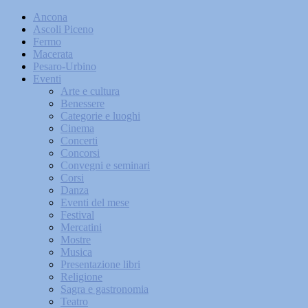
Ancona
Ascoli Piceno
Fermo
Macerata
Pesaro-Urbino
Eventi
Arte e cultura
Benessere
Categorie e luoghi
Cinema
Concerti
Concorsi
Convegni e seminari
Corsi
Danza
Eventi del mese
Festival
Mercatini
Mostre
Musica
Presentazione libri
Religione
Sagra e gastronomia
Teatro