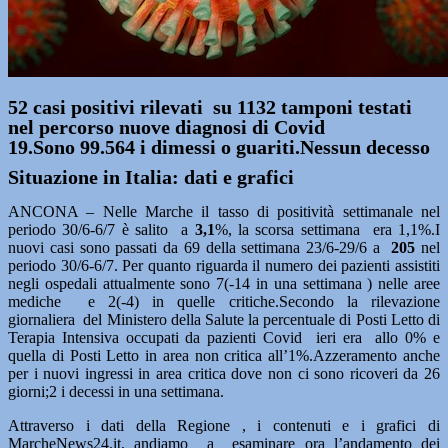
52 casi positivi rilevati su 1132 tamponi testati
nel percorso nuove diagnosi di Covid
19.Sono 99.564 i dimessi o guariti.Nessun decesso
Situazione in Italia: dati e grafici
ANCONA – Nelle Marche il tasso di positività settimanale nel
periodo 30/6-6/7 è salito a
3,1
%, la scorsa settimana era 1,1%.I
nuovi casi sono passati da 69
della settimana 23/6-29/6 a
205
nel
periodo 30/6-6/7. Per quanto riguarda il numero dei pazienti assistiti
negli ospedali attualmente sono 7(-14 in una settimana ) nelle aree
mediche e 2(-4) in quelle critiche.Secondo la rilevazione
giornaliera del Ministero della Salute la percentuale di Posti Letto di
Terapia Intensiva occupati da pazienti Covid ieri era allo 0% e
quella di Posti Letto in area non critica all’1%.Azzeramento anche
per i nuovi ingressi in area critica dove non ci sono ricoveri da 26
giorni;2 i decessi in una settimana.
Attraverso i dati della Regione , i contenuti e i grafici di
MarcheNews24.it, andiamo a esaminare ora l’andamento dei