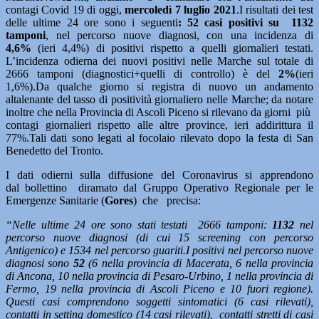
contagi Covid 19 di oggi,
mercoledì 7 luglio
2021
.I risultati dei test
delle ultime 24 ore sono i seguenti
: 52
casi positivi su 1132
tamponi
, nel percorso nuove diagnosi, con una incidenza di
4,6%
(ieri 4,4%) di positivi rispetto a quelli giornalieri testati.
L’incidenza odierna dei nuovi positivi nelle Marche sul totale di
2666 tamponi (diagnostici+quelli di controllo) è del
2
%
(ieri
1,6%).Da qualche giorno si registra di nuovo un andamento
altalenante del tasso di positività giornaliero nelle Marche; da notare
inoltre che nella Provincia di Ascoli Piceno si rilevano da giorni più
contagi giornalieri rispetto alle altre province, ieri addirittura il
77%.Tali dati sono legati al focolaio rilevato dopo la festa di San
Benedetto del Tronto.
I dati odierni sulla diffusione del Coronavirus si apprendono
dal bollettino diramato dal Gruppo Operativo Regionale per le
Emergenze Sanitarie (
Gores
) che precisa:
“Nelle ultime 24 ore sono stati testati 2666 tamponi:
1132
nel
percorso nuove diagnosi (di cui 15 screening con percorso
Antigenico) e 1534 nel percorso guariti.I positivi nel percorso nuove
diagnosi sono
52
(6 nella provincia di Macerata, 6 nella provincia
di Ancona, 10 nella provincia di Pesaro-Urbino, 1 nella provincia di
Fermo, 19 nella provincia di Ascoli Piceno e 10 fuori regione).
Questi casi comprendono soggetti sintomatici (6 casi rilevati),
contatti in setting domestico (14 casi rilevati), contatti stretti di casi