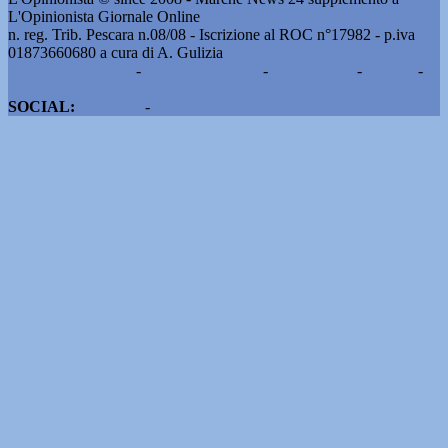
L'Opinionista Giornale Online
n. reg. Trib. Pescara n.08/08 - Iscrizione al ROC n°17982 - p.iva
01873660680 a cura di A. Gulizia
Pubblicità e contatti
-
Notizie del giorno
-
Informazioni
-
Privacy
-
Cookie
SOCIAL:
Facebook
-
X