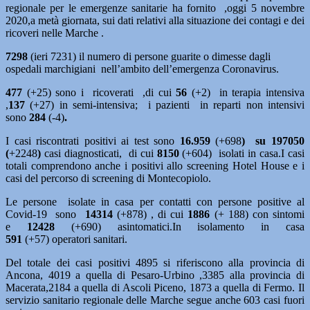
regionale per le emergenze sanitarie ha fornito ,oggi 5 novembre
2020,a metà giornata, sui dati relativi alla situazione dei contagi e dei
ricoveri nelle Marche .
7298
(ieri 7231) il numero di persone guarite o dimesse dagli
ospedali marchigiani nell’ambito dell’emergenza Coronavirus.
477
(+25) sono i ricoverati ,di cui
56
(+2)
in terapia intensiva
,
137
(+27)
in semi-intensiva; i pazienti in reparti non intensivi
sono
284
(-4)
.
I casi riscontrati positivi ai test sono
16.959
(+698
) su 197050
(
+2248
)
casi diagnosticati, di cui
8150
(+604) isolati in casa.I casi
totali comprendono anche i positivi allo screening Hotel House e i
casi del percorso di screening di Montecopiolo.
Le persone isolate in casa per contatti con persone positive al
Covid-19 sono
14314
(+878) , di cui
1886
(+ 188) con sintomi
e
12428
(+690)
asintomatici.In isolamento in casa
591
(+57) operatori sanitari.
Del totale dei casi positivi 4895 si riferiscono alla provincia di
Ancona, 4019 a quella di Pesaro-Urbino ,3385 alla provincia di
Macerata,2184 a quella di Ascoli Piceno, 1873 a quella di Fermo. Il
servizio sanitario regionale delle Marche segue anche 603 casi fuori