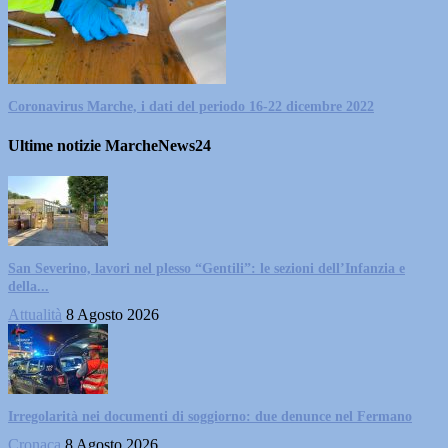
Coronavirus Marche, i dati del periodo 16-22 dicembre 2022
Ultime notizie MarcheNews24
San Severino, lavori nel plesso “Gentili”: le sezioni dell’Infanzia e
della...
Attualità
8 Agosto 2026
Irregolarità nei documenti di soggiorno: due denunce nel Fermano
Cronaca
8 Agosto 2026