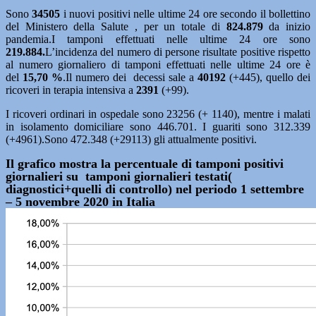
Sono
34505
i nuovi positivi nelle ultime 24 ore secondo il bollettino
del Ministero della Salute , per un totale di
824.879
da inizio
pandemia.I tamponi effettuati nelle ultime 24 ore sono
219.884.
L’incidenza del numero di persone risultate positive rispetto
al numero giornaliero di tamponi effettuati nelle ultime 24 ore è
del
15,70
%
.Il numero dei decessi sale a
40192
(+445), quello dei
ricoveri in terapia intensiva a
2391
(+99).
I ricoveri ordinari in ospedale sono 23256 (+ 1140), mentre i malati
in isolamento domiciliare sono 446.701. I guariti sono 312.339
(+4961).Sono 472.348 (+29113) gli attualmente positivi.
Il grafico mostra la percentuale di tamponi positivi
giornalieri su tamponi giornalieri testati(
diagnostici+quelli di controllo) nel periodo 1 settembre
– 5 novembre 2020 in Italia