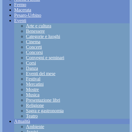
Fermo
Macerata
Pesaro-Urbino
Eventi
Arte e cultura
Benessere
Categorie e luoghi
Cinema
Concerti
Concorsi
Convegni e seminari
Corsi
Danza
Eventi del mese
Festival
Mercatini
Mostre
Musica
Presentazione libri
Religione
Sagra e gastronomia
Teatro
Attualità
Ambiente
Avvisi