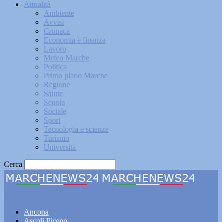
Attualità
Ambiente
Avvisi
Cronaca
Economia e finanza
Lavoro
Meteo Marche
Politica
Primo piano Marche
Regione
Salute
Scuola
Sociale
Sport
Tecnologia e scienze
Turismo
Università
Cerca
Marchenews24
Ancona
Ascoli Piceno