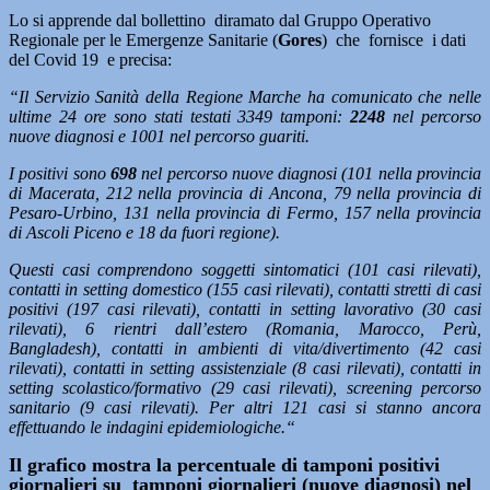
Lo si apprende dal bollettino diramato dal Gruppo Operativo
Regionale per le Emergenze Sanitarie (
Gores
) che fornisce i dati
del Covid 19 e precisa:
“Il Servizio Sanità della Regione Marche ha comunicato che nelle
ultime 24 ore sono stati testati 3349 tamponi:
2248
nel percorso
nuove diagnosi e 1001 nel percorso guariti.
I positivi sono
698
nel percorso nuove diagnosi (101 nella provincia
di Macerata, 212 nella provincia di Ancona, 79 nella provincia di
Pesaro-Urbino, 131 nella provincia di Fermo, 157 nella provincia
di Ascoli Piceno e 18 da fuori regione).
Questi casi comprendono soggetti sintomatici (101 casi rilevati),
contatti in setting domestico (155 casi rilevati), contatti stretti di casi
positivi (197 casi rilevati), contatti in setting lavorativo (30 casi
rilevati), 6 rientri dall’estero (Romania, Marocco, Perù,
Bangladesh), contatti in ambienti di vita/divertimento (42 casi
rilevati), contatti in setting assistenziale (8 casi rilevati), contatti in
setting scolastico/formativo (29 casi rilevati), screening percorso
sanitario (9 casi rilevati). Per altri 121 casi si stanno ancora
effettuando le indagini epidemiologiche.
“
Il grafico mostra la percentuale di tamponi positivi
giornalieri su tamponi giornalieri (nuove diagnosi) nel