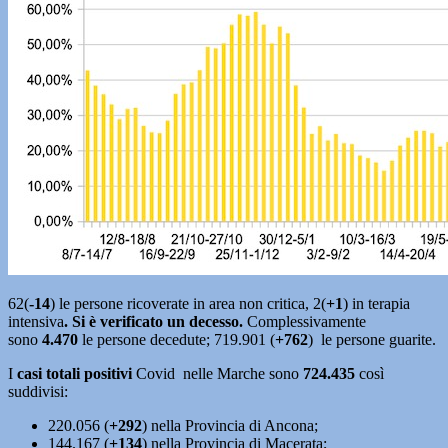
62(
-14
) le persone ricoverate in area non critica, 2(
+1
) in terapia
intensiva
. Si è
verificato un decesso.
Complessivamente
sono
4.470
le persone decedute; 719.901 (
+762
) le persone guarite.
I
casi totali positivi
Covid nelle Marche sono
724.435
così
suddivisi:
220.056 (
+292
) nella Provincia di Ancona;
144.167 (
+134
) nella Provincia di Macerata;