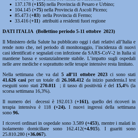
137.178 (
+155
) nella Provincia di Pesaro e Urbino;
104.145 (
+75
) nella Provincia di Ascoli Piceno;
85.473 (
+83
) nella Provincia di Fermo;
33.416 (
+11
) attribuiti a residenti fuori regione
DATI ITALIA (Bollettino periodo 5-11 ottobre 2023)
Il Ministero della Salute ha pubblicato oggi i dati relativi all’Italia e
rende noto che, nel
periodo di monitoraggio, l’incidenza di nuovi
casi identificati e segnalati con infezione da SARS-CoV-2 in Italia si
mantiene bassa e sostanzialmente stabile. L’impatto sugli ospedali
nelle aree mediche e soprattutto nelle terapie intensive resta limitato.
Nella settimana che va dal
5 all’11 ottobre
2023
ci sono stati
41.626
casi
per un totale di
26.168.412
da inizio pandemia.I test
eseguiti sono stati
270.011
; il tasso di positività è del
15,4
% (la
scorsa settimana 16,3%).
Il numero dei decessi è 192.013 (
+161)
, quello dei ricoveri in
terapia intensiva è 118
(+24).
I nuovi ingressi della settimana
sono
96.
I ricoveri ordinari in ospedale sono 3.589
(+453
), mentre i malati in
isolamento domiciliare sono 162.412(
+4.915
). I guariti sono
25.810.280 (
+36.067
).