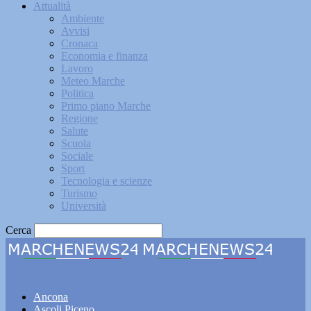
Attualità
Ambiente
Avvisi
Cronaca
Economia e finanza
Lavoro
Meteo Marche
Politica
Primo piano Marche
Regione
Salute
Scuola
Sociale
Sport
Tecnologia e scienze
Turismo
Università
Cerca
Marchenews24
Ancona
Ascoli Piceno