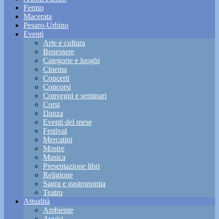
Fermo
Macerata
Pesaro-Urbino
Eventi
Arte e cultura
Benessere
Categorie e luoghi
Cinema
Concerti
Concorsi
Convegni e seminari
Corsi
Danza
Eventi del mese
Festival
Mercatini
Mostre
Musica
Presentazione libri
Religione
Sagra e gastronomia
Teatro
Attualità
Ambiente
Avvisi