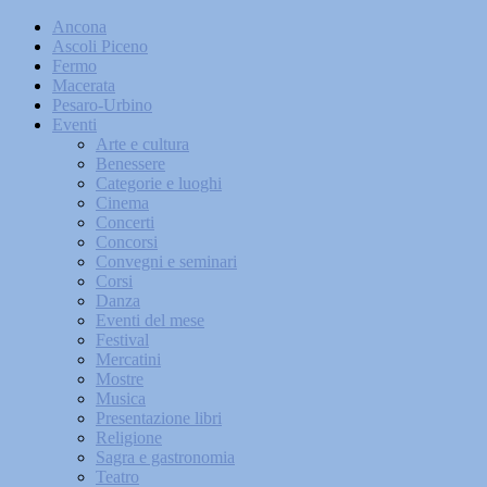
Ancona
Ascoli Piceno
Fermo
Macerata
Pesaro-Urbino
Eventi
Arte e cultura
Benessere
Categorie e luoghi
Cinema
Concerti
Concorsi
Convegni e seminari
Corsi
Danza
Eventi del mese
Festival
Mercatini
Mostre
Musica
Presentazione libri
Religione
Sagra e gastronomia
Teatro