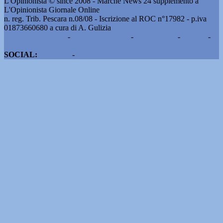
L'Opinionista © since 2008 - Marche News 24 supplemento a
L'Opinionista Giornale Online
n. reg. Trib. Pescara n.08/08 - Iscrizione al ROC n°17982 - p.iva
01873660680 a cura di A. Gulizia
Pubblicità e contatti
-
Notizie del giorno
-
Informazioni
-
Privacy
-
Cookie
SOCIAL:
Facebook
-
X