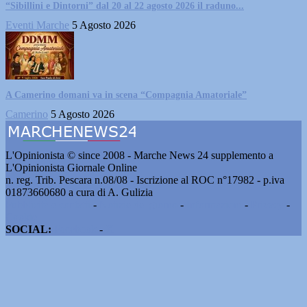
“Sibillini e Dintorni” dal 20 al 22 agosto 2026 il raduno...
Eventi Marche
5 Agosto 2026
A Camerino domani va in scena “Compagnia Amatoriale”
Camerino
5 Agosto 2026
L'Opinionista © since 2008 - Marche News 24 supplemento a
L'Opinionista Giornale Online
n. reg. Trib. Pescara n.08/08 - Iscrizione al ROC n°17982 - p.iva
01873660680 a cura di A. Gulizia
Pubblicità e contatti
-
Notizie del giorno
-
Informazioni
-
Privacy
-
Cookie
SOCIAL:
Facebook
-
X