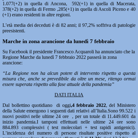
1.077(+2) in quella di Ancona, 592(+1) in quella di Macerata,
378(+2) in quella di Fermo ,285(+1) in quella di Ascoli Piceno e 40
(+1) erano residenti in altre regioni.
L’età media dei deceduti è di 82 anni; il 97,2% soffriva di patologie
preesistenti.
Marche in zona arancione da lunedì 7 febbraio
Su Facebook il presidente Francesco Acquaroli ha annunciato che la
Regione Marche da lunedì 7 febbraio 2022 passerà in zona
arancione:
“La Regione non ha alcun potere di intervento rispetto a questa
misura che, anche se prevedibile da oltre un mese, ritengo ormai
essere superata rispetto alla fase attuale della pandemia”
DATI ITALIA
Dal bollettino quotidiano di oggi
,4 febbraio 2022
, del Ministero
della Salute emergono i seguenti dati relativi all’Italia.Sono 99.522
i
nuovi positivi nelle ultime 24 ore , per un totale di 11.449.601 da
inizio pandemia.I tamponi effettuati nelle ultime 24 ore sono
884.893 complessivi ( test molecolari + test rapidi antigenici).
L’incidenza del numero di persone risultate positive rispetto al