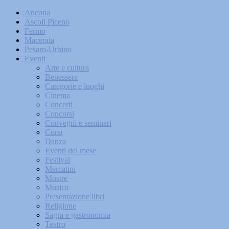
Ancona
Ascoli Piceno
Fermo
Macerata
Pesaro-Urbino
Eventi
Arte e cultura
Benessere
Categorie e luoghi
Cinema
Concerti
Concorsi
Convegni e seminari
Corsi
Danza
Eventi del mese
Festival
Mercatini
Mostre
Musica
Presentazione libri
Religione
Sagra e gastronomia
Teatro