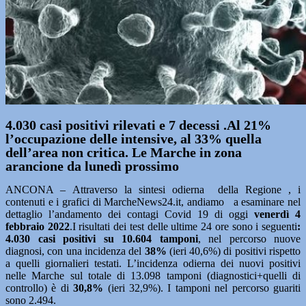
4.030 casi positivi rilevati e 7 decessi .Al 21%
l’occupazione delle intensive, al 33% quella
dell’area non critica. Le Marche in zona
arancione da lunedì prossimo
ANCONA – Attraverso la sintesi odierna della Regione , i
contenuti e i grafici di MarcheNews24.it, andiamo a esaminare nel
dettaglio l’andamento dei contagi Covid 19 di oggi
venerdì 4
febbraio
2022
.I risultati dei test delle ultime 24 ore sono i seguenti
:
4.030
casi positivi su 10.604
tamponi
, nel percorso nuove
diagnosi, con una incidenza del
38%
(ieri 40,6%) di positivi rispetto
a quelli giornalieri testati. L’incidenza odierna dei nuovi positivi
nelle Marche sul totale di 13.098 tamponi (diagnostici+quelli di
controllo) è di
30,8%
(ieri 32,9%). I tamponi nel percorso guariti
sono 2.494.