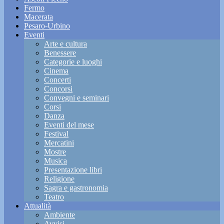
Fermo
Macerata
Pesaro-Urbino
Eventi
Arte e cultura
Benessere
Categorie e luoghi
Cinema
Concerti
Concorsi
Convegni e seminari
Corsi
Danza
Eventi del mese
Festival
Mercatini
Mostre
Musica
Presentazione libri
Religione
Sagra e gastronomia
Teatro
Attualità
Ambiente
Avvisi