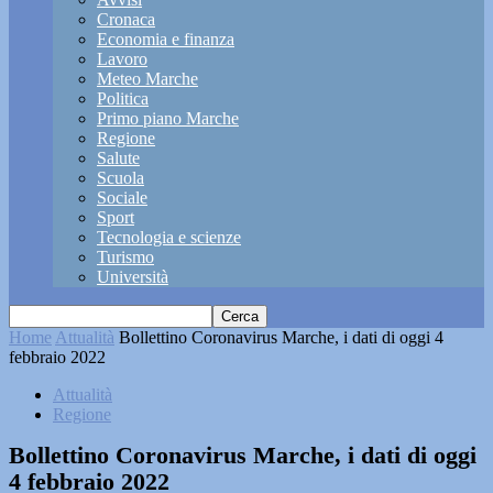
Cronaca
Economia e finanza
Lavoro
Meteo Marche
Politica
Primo piano Marche
Regione
Salute
Scuola
Sociale
Sport
Tecnologia e scienze
Turismo
Università
Home
Attualità
Bollettino Coronavirus Marche, i dati di oggi 4
febbraio 2022
Attualità
Regione
Bollettino Coronavirus Marche, i dati di oggi
4 febbraio 2022