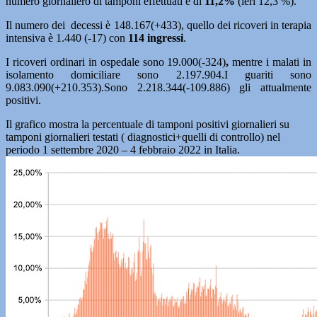
numero giornaliero di tamponi effettuati è di
11,2%
(ieri 12,3 %).
Il numero dei decessi è 148.167(+433), quello dei ricoveri in terapia
intensiva è 1.440 (-17) con
114
ingressi
.
I ricoveri ordinari in ospedale sono 19.000(-324)
,
mentre i malati in
isolamento domiciliare sono 2.197.904.I guariti sono
9.083.090(+210.353).Sono 2.218.344(-109.886) gli attualmente
positivi.
Il grafico mostra la percentuale di tamponi positivi giornalieri su
tamponi giornalieri testati ( diagnostici+quelli di controllo) nel
periodo 1 settembre 2020 – 4 febbraio 2022 in Italia.