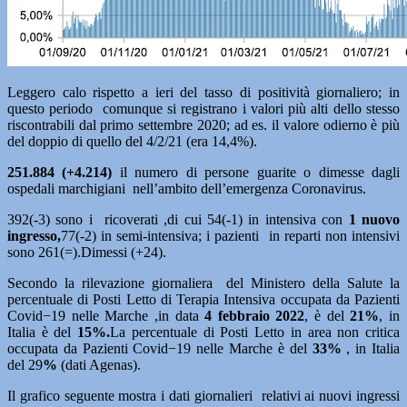
Leggero calo rispetto a ieri del tasso di positività giornaliero; in
questo periodo comunque si registrano i valori più alti dello stesso
riscontrabili dal primo settembre 2020; ad es. il valore odierno è più
del doppio di quello del 4/2/21 (era 14,4%).
251.884 (+4.214)
il numero di persone guarite o dimesse dagli
ospedali marchigiani nell’ambito dell’emergenza Coronavirus.
392(-3) sono i ricoverati ,di cui 54(-1) in intensiva con
1 nuovo
ingresso,
77(-2) in semi-intensiva; i pazienti in reparti non intensivi
sono 261(=).Dimessi (+24).
Secondo la rilevazione giornaliera del Ministero della Salute la
percentuale di Posti Letto di Terapia Intensiva occupata da Pazienti
Covid−19 nelle Marche ,in data
4 febbraio
2022
, è del
21%
, in
Italia è del
15%.
La percentuale di Posti Letto in area non critica
occupata da Pazienti Covid−19 nelle Marche è del
33%
, in Italia
del 29
%
(dati Agenas).
Il grafico seguente mostra i dati giornalieri relativi ai nuovi ingressi