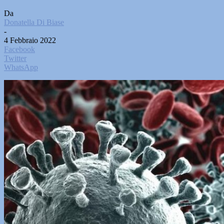
Da
Donatella Di Biase
-
4 Febbraio 2022
Facebook
Twitter
WhatsApp