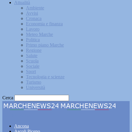
Attualità
Ambiente
Avvisi
Cronaca
Economia e finanza
Lavoro
Meteo Marche
Politica
Primo piano Marche
Regione
Salute
Scuola
Sociale
Sport
Tecnologia e scienze
Turismo
Università
Cerca
Marchenews24
Ancona
Ascoli Piceno