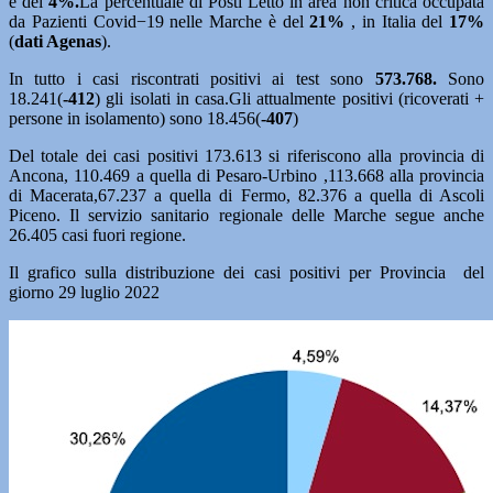
è del
4%.
La percentuale di Posti Letto in area non critica occupata
da Pazienti Covid−19 nelle Marche è del
21%
, in Italia del
17%
(
dati Agenas
).
In tutto i casi riscontrati positivi ai test sono
573.768.
Sono
18.241(
-412
) gli isolati in casa.Gli attualmente positivi (ricoverati +
persone in isolamento) sono 18.456(
-407
)
Del totale dei casi positivi 173.613 si riferiscono alla provincia di
Ancona, 110.469 a quella di Pesaro-Urbino ,113.668 alla provincia
di Macerata,67.237 a quella di Fermo, 82.376 a quella di Ascoli
Piceno. Il servizio sanitario regionale delle Marche segue anche
26.405 casi fuori regione.
Il grafico sulla distribuzione dei casi positivi per Provincia del
giorno 29 luglio 2022