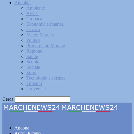
Attualità
Ambiente
Avvisi
Cronaca
Economia e finanza
Lavoro
Meteo Marche
Politica
Primo piano Marche
Regione
Salute
Scuola
Sociale
Sport
Tecnologia e scienze
Turismo
Università
Cerca
Marchenews24
Ancona
Ascoli Piceno