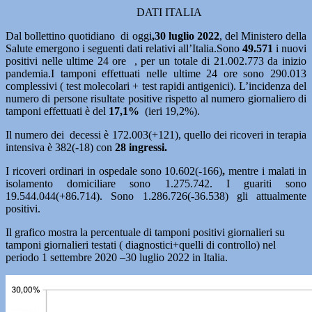
DATI ITALIA
Dal bollettino quotidiano di oggi
,30 luglio 2022
, del Ministero della
Salute emergono i seguenti dati relativi all’Italia.Sono
49.571
i nuovi
positivi nelle ultime 24 ore , per un totale di 21.002.773 da inizio
pandemia.I tamponi effettuati nelle ultime 24 ore sono 290.013
complessivi ( test molecolari + test rapidi antigenici). L’incidenza del
numero di persone risultate positive rispetto al numero giornaliero di
tamponi effettuati è del
17,1
%
(ieri 19,2%).
Il numero dei decessi è 172.003(+121), quello dei ricoveri in terapia
intensiva è 382(-18) con
2
8
ingressi.
I ricoveri ordinari in ospedale sono 10.602(-166)
,
mentre i malati in
isolamento domiciliare sono 1.275.742. I guariti sono
19.544.044(+86.714). Sono 1.286.726(-36.538) gli attualmente
positivi.
Il grafico mostra la percentuale di tamponi positivi giornalieri su
tamponi giornalieri testati ( diagnostici+quelli di controllo) nel
periodo 1 settembre 2020 –30 luglio 2022 in Italia.