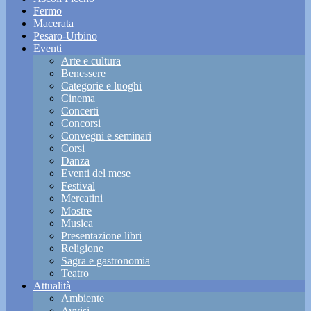
Fermo
Macerata
Pesaro-Urbino
Eventi
Arte e cultura
Benessere
Categorie e luoghi
Cinema
Concerti
Concorsi
Convegni e seminari
Corsi
Danza
Eventi del mese
Festival
Mercatini
Mostre
Musica
Presentazione libri
Religione
Sagra e gastronomia
Teatro
Attualità
Ambiente
Avvisi