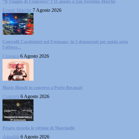
“Il Viaggio di Francesco” l’11 agosto a San Severino Marche
Eventi Marche
7 Agosto 2026
Controlli Carabinieri nel Fermano: in 5 denunciati per guida sotto
l’effetto...
Cronaca
6 Agosto 2026
Mario Biondi in concerto a Porto Recanati
Concerti
6 Agosto 2026
Pesaro ricorda le vittime di Marcinelle
Attualità
6 Agosto 2026