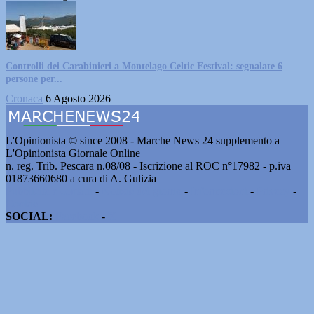
Controlli dei Carabinieri a Montelago Celtic Festival: segnalate 6
persone per...
Cronaca
6 Agosto 2026
L'Opinionista © since 2008 - Marche News 24 supplemento a
L'Opinionista Giornale Online
n. reg. Trib. Pescara n.08/08 - Iscrizione al ROC n°17982 - p.iva
01873660680 a cura di A. Gulizia
Pubblicità e contatti
-
Notizie del giorno
-
Informazioni
-
Privacy
-
Cookie
SOCIAL:
Facebook
-
X