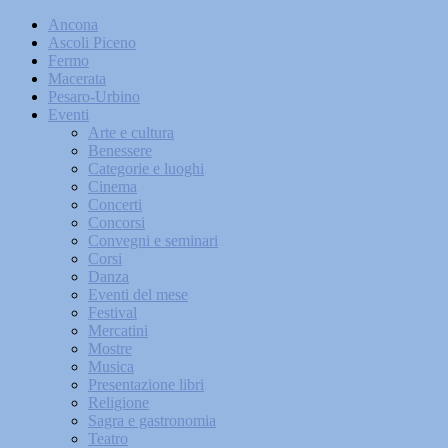
Ancona
Ascoli Piceno
Fermo
Macerata
Pesaro-Urbino
Eventi
Arte e cultura
Benessere
Categorie e luoghi
Cinema
Concerti
Concorsi
Convegni e seminari
Corsi
Danza
Eventi del mese
Festival
Mercatini
Mostre
Musica
Presentazione libri
Religione
Sagra e gastronomia
Teatro