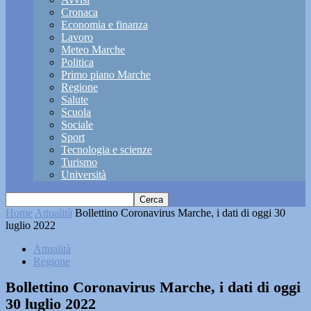
Cronaca
Economia e finanza
Lavoro
Meteo Marche
Politica
Primo piano Marche
Regione
Salute
Scuola
Sociale
Sport
Tecnologia e scienze
Turismo
Università
Home
Attualità
Bollettino Coronavirus Marche, i dati di oggi 30
luglio 2022
Attualità
Regione
Bollettino Coronavirus Marche, i dati di oggi
30 luglio 2022