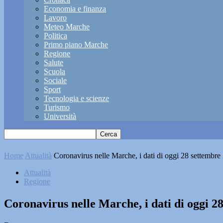
Economia e finanza
Lavoro
Meteo Marche
Politica
Primo piano Marche
Regione
Salute
Scuola
Sociale
Sport
Tecnologia e scienze
Turismo
Università
Home
Attualità
Coronavirus nelle Marche, i dati di oggi 28 settembre
Attualità
Regione
Coronavirus nelle Marche, i dati di oggi 2