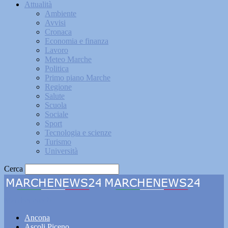
Attualità
Ambiente
Avvisi
Cronaca
Economia e finanza
Lavoro
Meteo Marche
Politica
Primo piano Marche
Regione
Salute
Scuola
Sociale
Sport
Tecnologia e scienze
Turismo
Università
Cerca
Marchenews24
Ancona
Ascoli Piceno