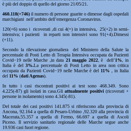
è più del doppio di quello del giorno 21/05/21.
460.118(+746)
il numero di persone guarite o dimesse dagli ospedali
marchigiani nell’ambito dell’emergenza Coronavirus.
120(+6) sono i ricoverati ,di cui 4(=) in intensiva, 25(+2) in semi-
intensiva; i pazienti in reparti non intensivi sono 91(+4).Dimessi
(+11).
Secondo la rilevazione giornaliera del Ministero della Salute la
percentuale di Posti Letto di Terapia Intensiva occupata da Pazienti
Covid−19 nelle Marche ,in data
21
maggio
2022
, è dell’
1%
, in
Italia è del
3%.
La percentuale di Posti Letto in area non critica
occupata da Pazienti Covid−19 nelle Marche è del
11%
, in Italia
del
11%
(
dati Agenas
).
In tutto i casi riscontrati positivi ai test sono 468.349. Sono
4.225(-87) gli isolati in casa.Gli
attualmente positivi
(ricoverati +
persone in isolamento) sono 4.345(-81).
Del totale dei casi positivi 141.875 si riferiscono alla provincia di
Ancona, 92.164 a quella di Pesaro-Urbino ,92.320 alla provincia di
Macerata,55.357 a quella di Fermo, 66.697 a quella di Ascoli
Piceno. Il servizio sanitario regionale delle Marche segue anche
19.936 casi fuori regione.