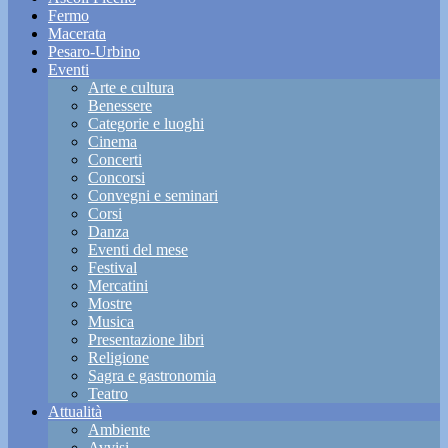
Fermo
Macerata
Pesaro-Urbino
Eventi
Arte e cultura
Benessere
Categorie e luoghi
Cinema
Concerti
Concorsi
Convegni e seminari
Corsi
Danza
Eventi del mese
Festival
Mercatini
Mostre
Musica
Presentazione libri
Religione
Sagra e gastronomia
Teatro
Attualità
Ambiente
Avvisi