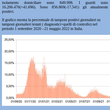
isolamento domiciliare sono 849.998. I guariti sono
16.206.476(+41.696). Sono 856.869(-17.541) gli attualmente
positivi.
Il grafico mostra la percentuale di tamponi positivi giornalieri su
tamponi giornalieri testati ( diagnostici+quelli di controllo) nel
periodo 1 settembre 2020 –21 maggio 2022 in Italia.