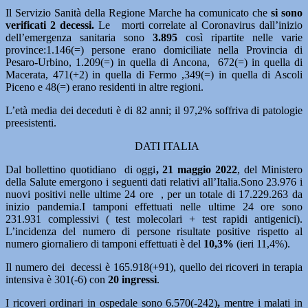
Il Servizio Sanità della Regione Marche ha comunicato che
si sono
verificati 2 decessi.
Le morti correlate al Coronavirus dall’inizio
dell’emergenza sanitaria sono
3.895
così ripartite nelle varie
province:1.146(=) persone erano domiciliate nella Provincia di
Pesaro-Urbino, 1.209(=) in quella di Ancona, 672(=) in quella di
Macerata, 471(+2) in quella di Fermo ,349(=) in quella di Ascoli
Piceno e 48(=) erano residenti in altre regioni.
L’età media dei deceduti è di 82 anni; il 97,2% soffriva di patologie
preesistenti.
DATI ITALIA
Dal bollettino quotidiano di oggi
, 21 maggio 2022
, del Ministero
della Salute emergono i seguenti dati relativi all’Italia.Sono 23.976
i
nuovi positivi nelle ultime 24 ore , per un totale di 17.229.263 da
inizio pandemia.I tamponi effettuati nelle ultime 24 ore sono
231.931 complessivi ( test molecolari + test rapidi antigenici).
L’incidenza del numero di persone risultate positive rispetto al
numero giornaliero di tamponi effettuati è del
10,3%
(ieri 11,4%).
Il numero dei decessi è 165.918(+91), quello dei ricoveri in terapia
intensiva è 301(-6) con
20
ingressi
.
I ricoveri ordinari in ospedale sono 6.570(-242)
,
mentre i malati in