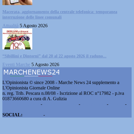
Macerata, aggiornamento della centrale telefonica: temporanea
interruzione delle linee comunali
Attualità
5 Agosto 2026
“Sibillini e Dintorni” dal 20 al 22 agosto 2026 il raduno...
Eventi Marche
5 Agosto 2026
L'Opinionista © since 2008 - Marche News 24 supplemento a
L'Opinionista Giornale Online
n. reg. Trib. Pescara n.08/08 - Iscrizione al ROC n°17982 - p.iva
01873660680 a cura di A. Gulizia
Pubblicità e contatti
-
Notizie del giorno
-
Informazioni
-
Privacy
-
Cookie
SOCIAL:
Facebook
-
X