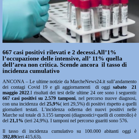
667 casi positivi rilevati e 2 decessi.All’1%
l’occupazione delle intensive, all’ 11% quella
dell’area non critica. Scende ancora il tasso di
incidenza cumulativo
ANCONA – Le ultime notizie da MarcheNews24.it sull’andamento
dei contagi Covid 19 e gli aggiornamenti di oggi
sabato
21
maggio
2022
.I risultati dei test delle ultime 24 ore sono i seguenti
:
667
casi positivi su 2.579
tamponi
, nel percorso nuove diagnosi,
con una incidenza del
25,9%
( ieri 29,5%) di positivi rispetto a quelli
giornalieri testati. L’incidenza odierna dei nuovi positivi nelle
Marche sul totale di 3.155 tamponi (diagnostici+quelli di controllo) è
del
21,1%
(ieri 24,9%). I tamponi nel percorso guariti sono 576.
Il tasso di incidenza cumulativo su 100.000 abitanti oggi è
392,89
(ieri 415,63).