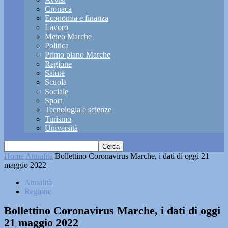
Cronaca
Economia e finanza
Lavoro
Meteo Marche
Politica
Primo piano Marche
Regione
Salute
Scuola
Sociale
Sport
Tecnologia e scienze
Turismo
Università
Home
Attualità
Bollettino Coronavirus Marche, i dati di oggi 21
maggio 2022
Attualità
Regione
Bollettino Coronavirus Marche, i dati di oggi
21 maggio 2022