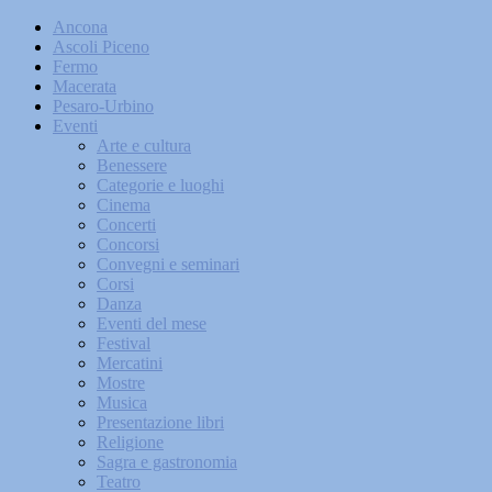
Ancona
Ascoli Piceno
Fermo
Macerata
Pesaro-Urbino
Eventi
Arte e cultura
Benessere
Categorie e luoghi
Cinema
Concerti
Concorsi
Convegni e seminari
Corsi
Danza
Eventi del mese
Festival
Mercatini
Mostre
Musica
Presentazione libri
Religione
Sagra e gastronomia
Teatro