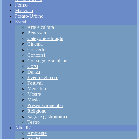
Fermo
Macerata
Pesaro-Urbino
Eventi
Arte e cultura
Benessere
Categorie e luoghi
Cinema
Concerti
Concorsi
Convegni e seminari
Corsi
Danza
Eventi del mese
Festival
Mercatini
Mostre
Musica
Presentazione libri
Religione
Sagra e gastronomia
Teatro
Attualità
Ambiente
Avvisi