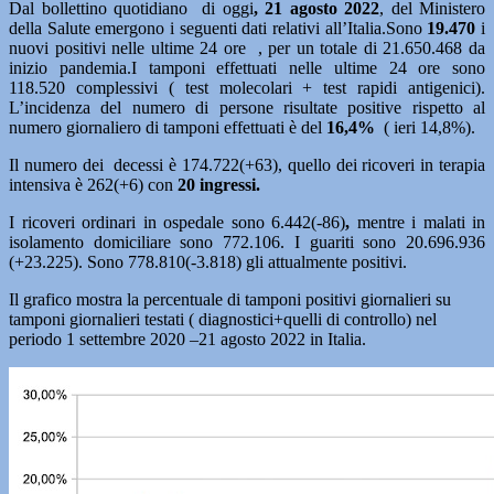
Dal bollettino quotidiano di oggi
, 21 agosto 2022
, del Ministero
della Salute emergono i seguenti dati relativi all’Italia.Sono
19.470
i
nuovi positivi nelle ultime 24 ore , per un totale di 21.650.468 da
inizio pandemia.I tamponi effettuati nelle ultime 24 ore sono
118.520 complessivi ( test molecolari + test rapidi antigenici).
L’incidenza del numero di persone risultate positive rispetto al
numero giornaliero di tamponi effettuati è del
16,4
%
( ieri 14,8%).
Il numero dei decessi è 174.722(+63), quello dei ricoveri in terapia
intensiva è 262(+6) con
20
ingressi.
I ricoveri ordinari in ospedale sono 6.442(-86)
,
mentre i malati in
isolamento domiciliare sono 772.106. I guariti sono 20.696.936
(+23.225). Sono 778.810(-3.818) gli attualmente positivi.
Il grafico mostra la percentuale di tamponi positivi giornalieri su
tamponi giornalieri testati ( diagnostici+quelli di controllo) nel
periodo 1 settembre 2020 –21 agosto 2022 in Italia.