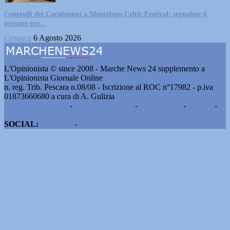
Controlli dei Carabinieri a Montelago Celtic Festival: segnalate 6
persone per...
Cronaca
6 Agosto 2026
L'Opinionista © since 2008 - Marche News 24 supplemento a
L'Opinionista Giornale Online
n. reg. Trib. Pescara n.08/08 - Iscrizione al ROC n°17982 - p.iva
01873660680 a cura di A. Gulizia
Pubblicità e contatti
-
Notizie del giorno
-
Informazioni
-
Privacy
-
Cookie
SOCIAL:
Facebook
-
X