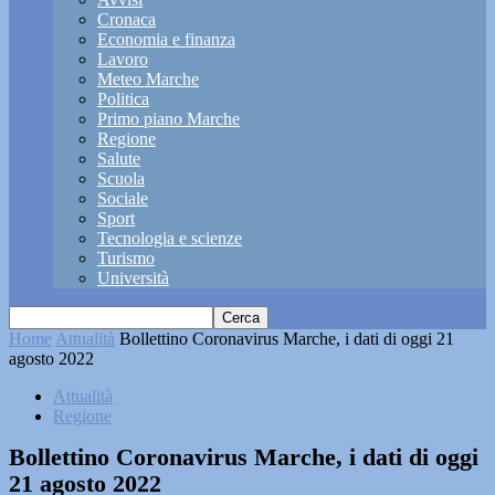
Cronaca
Economia e finanza
Lavoro
Meteo Marche
Politica
Primo piano Marche
Regione
Salute
Scuola
Sociale
Sport
Tecnologia e scienze
Turismo
Università
Home
Attualità
Bollettino Coronavirus Marche, i dati di oggi 21
agosto 2022
Attualità
Regione
Bollettino Coronavirus Marche, i dati di oggi
21 agosto 2022