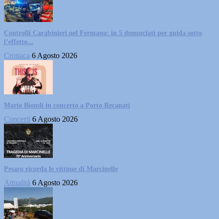
Controlli Carabinieri nel Fermano: in 5 denunciati per guida sotto
l’effetto...
Cronaca
6 Agosto 2026
Mario Biondi in concerto a Porto Recanati
Concerti
6 Agosto 2026
Pesaro ricorda le vittime di Marcinelle
Attualità
6 Agosto 2026