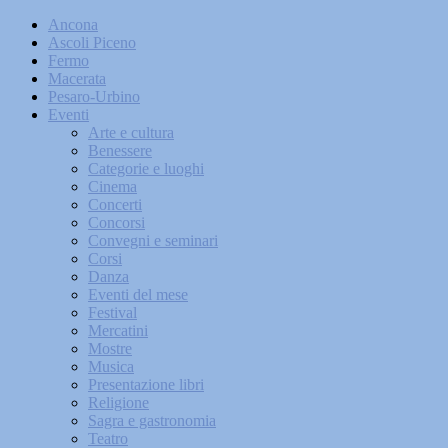
Ancona
Ascoli Piceno
Fermo
Macerata
Pesaro-Urbino
Eventi
Arte e cultura
Benessere
Categorie e luoghi
Cinema
Concerti
Concorsi
Convegni e seminari
Corsi
Danza
Eventi del mese
Festival
Mercatini
Mostre
Musica
Presentazione libri
Religione
Sagra e gastronomia
Teatro