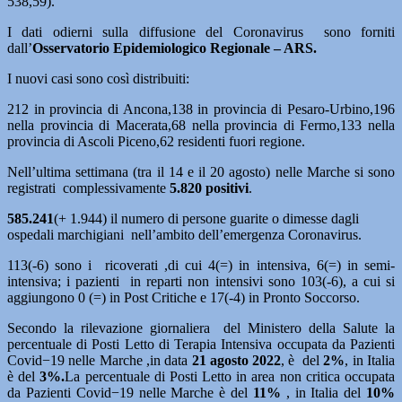
538,59).
I dati odierni sulla diffusione del Coronavirus sono forniti
dall’
Osservatorio Epidemiologico Regionale – ARS.
I nuovi casi sono così distribuiti:
212 in provincia di Ancona,138 in provincia di Pesaro-Urbino,196
nella provincia di Macerata,68 nella provincia di Fermo,133 nella
provincia di Ascoli Piceno,62 residenti fuori regione.
Nell’ultima settimana (tra il 14 e il 20 agosto) nelle Marche si sono
registrati complessivamente
5.820 positivi
.
585.241
(+ 1.944) il numero di persone guarite o dimesse dagli
ospedali marchigiani nell’ambito dell’emergenza Coronavirus.
113(-6) sono i ricoverati ,di cui 4(=) in intensiva, 6(=) in semi-
intensiva; i pazienti in reparti non intensivi sono 103(-6), a cui si
aggiungono 0 (=) in Post Critiche e 17(-4) in Pronto Soccorso.
Secondo la rilevazione giornaliera del Ministero della Salute la
percentuale di Posti Letto di Terapia Intensiva occupata da Pazienti
Covid−19 nelle Marche ,in data
21 agosto
2022
, è del
2%
, in Italia
è del
3%.
La percentuale di Posti Letto in area non critica occupata
da Pazienti Covid−19 nelle Marche è del
11%
, in Italia del
10%