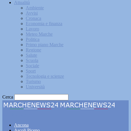
Attualità
Ambiente
Avvisi
Cronaca
Economia e finanza
Lavoro
Meteo Marche
Politica
Primo piano Marche
Regione
Salute
Scuola
Sociale
Sport
Tecnologia e scienze
Turismo
Università
Cerca
Marchenews24
Ancona
Ascoli Piceno