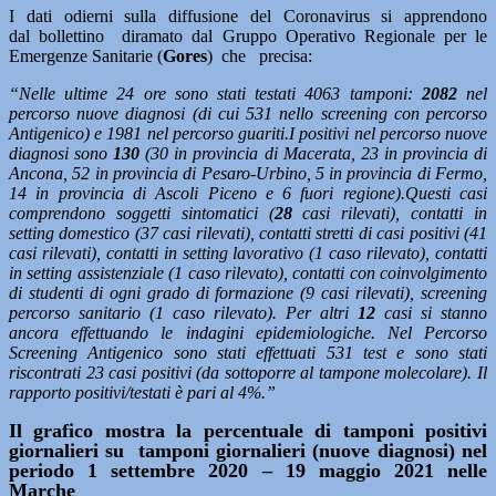
I dati odierni sulla diffusione del Coronavirus si apprendono
dal bollettino diramato dal Gruppo Operativo Regionale per le
Emergenze Sanitarie (
Gores
) che precisa:
“Nelle ultime 24 ore sono stati testati 4063 tamponi:
2082
nel
percorso nuove diagnosi (di cui 531 nello screening con percorso
Antigenico) e 1981 nel percorso guariti.I positivi nel percorso nuove
diagnosi sono
130
(30 in provincia di Macerata, 23 in provincia di
Ancona, 52 in provincia di Pesaro-Urbino, 5 in provincia di Fermo,
14 in provincia di Ascoli Piceno e 6 fuori regione).Questi casi
comprendono soggetti sintomatici (
28
casi rilevati), contatti in
setting domestico (37 casi rilevati), contatti stretti di casi positivi (41
casi rilevati), contatti in setting lavorativo (1 caso rilevato), contatti
in setting assistenziale (1 caso rilevato), contatti con coinvolgimento
di studenti di ogni grado di formazione (9 casi rilevati), screening
percorso sanitario (1 caso rilevato). Per altri
12
casi si stanno
ancora effettuando le indagini epidemiologiche. Nel Percorso
Screening Antigenico sono stati effettuati 531 test e sono stati
riscontrati 23 casi positivi (da sottoporre al tampone molecolare). Il
rapporto positivi/testati è pari al 4%.”
Il grafico mostra la percentuale di tamponi positivi
giornalieri su tamponi giornalieri (nuove diagnosi) nel
periodo 1 settembre 2020 – 19 maggio 2021 nelle
Marche