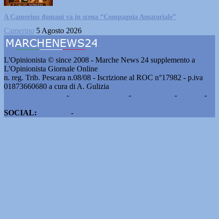
A Camerino domani va in scena “Compagnia Amatoriale”
Camerino
5 Agosto 2026
L'Opinionista © since 2008 - Marche News 24 supplemento a
L'Opinionista Giornale Online
n. reg. Trib. Pescara n.08/08 - Iscrizione al ROC n°17982 - p.iva
01873660680 a cura di A. Gulizia
Pubblicità e contatti
-
Notizie del giorno
-
Informazioni
-
Privacy
-
Cookie
SOCIAL:
Facebook
-
X