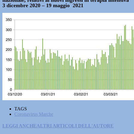
nazionale, relativi ai nuovi ingressi in terapia intensiva
3 dicembre 2020 – 19 maggio 2021
TAGS
Coronavirus Marche
LEGGI ANCHE
ALTRI ARTICOLI DELL'AUTORE