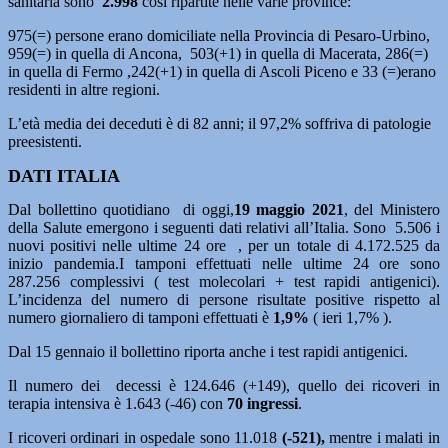
sanitaria sono
2.998
così ripartite nelle varie province:
975(=) persone erano domiciliate nella Provincia di Pesaro-Urbino,
959(=) in quella di Ancona, 503(+1) in quella di Macerata, 286(=)
in quella di Fermo ,242(+1) in quella di Ascoli Piceno e 33 (=)erano
residenti in altre regioni.
L’età media dei deceduti è di 82 anni; il 97,2% soffriva di patologie
preesistenti.
DATI ITALIA
Dal bollettino quotidiano di oggi,
19 maggio 2021
, del Ministero
della Salute emergono i seguenti dati relativi all’Italia. Sono 5.506 i
nuovi positivi nelle ultime 24 ore , per un totale di 4.172.525 da
inizio pandemia.I tamponi effettuati nelle ultime 24 ore sono
287.256
complessivi ( test molecolari + test rapidi antigenici).
L’incidenza del numero di persone risultate positive rispetto al
numero giornaliero di tamponi effettuati è
1,9%
( ieri 1,7% ).
Dal 15 gennaio il bollettino riporta anche i test rapidi antigenici.
Il numero dei decessi è 124.646 (+149), quello dei ricoveri in
terapia intensiva è 1.643 (-46) con
70 ingressi
.
I ricoveri ordinari in ospedale sono 11.018
(-521),
mentre i malati in