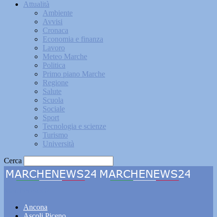
Attualità
Ambiente
Avvisi
Cronaca
Economia e finanza
Lavoro
Meteo Marche
Politica
Primo piano Marche
Regione
Salute
Scuola
Sociale
Sport
Tecnologia e scienze
Turismo
Università
Cerca
Marchenews24
Ancona
Ascoli Piceno