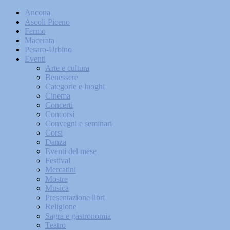
Ancona
Ascoli Piceno
Fermo
Macerata
Pesaro-Urbino
Eventi
Arte e cultura
Benessere
Categorie e luoghi
Cinema
Concerti
Concorsi
Convegni e seminari
Corsi
Danza
Eventi del mese
Festival
Mercatini
Mostre
Musica
Presentazione libri
Religione
Sagra e gastronomia
Teatro