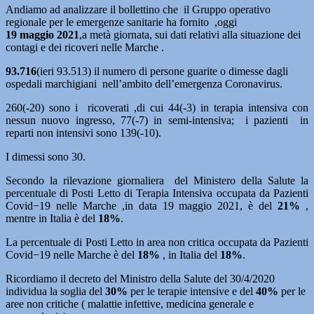
Andiamo ad analizzare il bollettino che il Gruppo operativo
regionale per le emergenze sanitarie ha fornito ,oggi
19
maggio 2021
,a metà giornata, sui dati relativi alla situazione dei
contagi e dei ricoveri nelle Marche .
93.716
(ieri 93.513) il numero di persone guarite o dimesse dagli
ospedali marchigiani nell’ambito dell’emergenza Coronavirus.
260(-20) sono i ricoverati ,di cui 44(-3) in terapia intensiva con
nessun nuovo ingresso, 77(-7) in semi-intensiva; i pazienti in
reparti non intensivi sono 139(-10).
I dimessi sono 30.
Secondo la rilevazione giornaliera del Ministero della Salute la
percentuale di Posti Letto di Terapia Intensiva occupata da Pazienti
Covid−19 nelle Marche ,in data 19 maggio 2021, è del
21%
,
mentre in Italia è del
18%
.
La percentuale di Posti Letto in area non critica occupata da Pazienti
Covid−19 nelle Marche è del
18%
, in Italia del
18%
.
Ricordiamo il decreto del Ministro della Salute del 30/4/2020
individua la soglia del
30%
per le terapie intensive e del
40%
per le
aree non critiche ( malattie infettive, medicina generale e