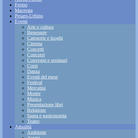
Fermo
Macerata
Pesaro-Urbino
Eventi
Arte e cultura
Benessere
Categorie e luoghi
Cinema
Concerti
Concorsi
Convegni e seminari
Corsi
Danza
Eventi del mese
Festival
Mercatini
Mostre
Musica
Presentazione libri
Religione
Sagra e gastronomia
Teatro
Attualità
Ambiente
Avvisi