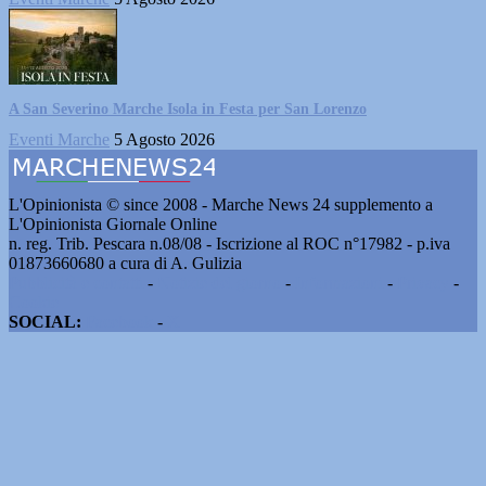
A San Severino Marche Isola in Festa per San Lorenzo
Eventi Marche
5 Agosto 2026
L'Opinionista © since 2008 - Marche News 24 supplemento a
L'Opinionista Giornale Online
n. reg. Trib. Pescara n.08/08 - Iscrizione al ROC n°17982 - p.iva
01873660680 a cura di A. Gulizia
Pubblicità e contatti
-
Notizie del giorno
-
Informazioni
-
Privacy
-
Cookie
SOCIAL:
Facebook
-
X