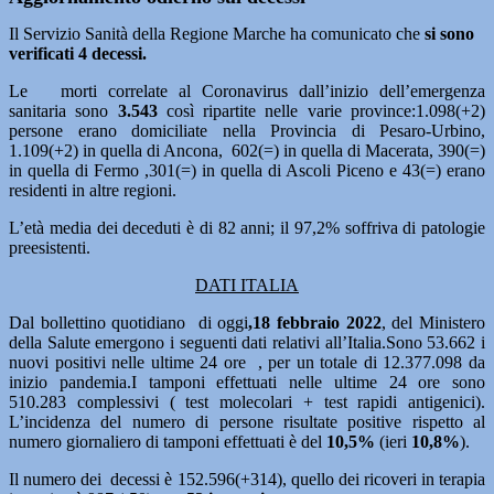
Il Servizio Sanità della Regione Marche ha comunicato che
si sono
verificati 4 decessi.
Le morti correlate al Coronavirus dall’inizio dell’emergenza
sanitaria sono
3.543
così ripartite nelle varie province:1.098(+2)
persone erano domiciliate nella Provincia di Pesaro-Urbino,
1.109(+2) in quella di Ancona, 602(=) in quella di Macerata, 390(=)
in quella di Fermo ,301(=) in quella di Ascoli Piceno e 43(=) erano
residenti in altre regioni.
L’età media dei deceduti è di 82 anni; il 97,2% soffriva di patologie
preesistenti.
DATI ITALIA
Dal bollettino quotidiano di oggi
,18 febbraio 2022
, del Ministero
della Salute emergono i seguenti dati relativi all’Italia.Sono 53.662
i
nuovi positivi nelle ultime 24 ore , per un totale di 12.377.098 da
inizio pandemia.I tamponi effettuati nelle ultime 24 ore sono
510.283 complessivi ( test molecolari + test rapidi antigenici).
L’incidenza del numero di persone risultate positive rispetto al
numero giornaliero di tamponi effettuati è del
10,5%
(ieri
10,8%
).
Il numero dei decessi è 152.596(+314), quello dei ricoveri in terapia