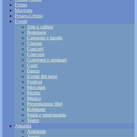
Fermo
Macerata
Pesaro-Urbino
Eventi
Arte e cultura
Benessere
Categorie e luoghi
Cinema
Concerti
Concorsi
Convegni e seminari
Corsi
Danza
Eventi del mese
Festival
Mercatini
Mostre
Musica
Presentazione libri
Religione
Sagra e gastronomia
Teatro
Attualità
Ambiente
Avvisi