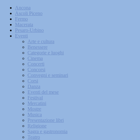
Ancona
Ascoli Piceno
Fermo
Macerata
Pesaro-Urbino
Eventi
Arte e cultura
Benessere
Categorie e luoghi
Cinema
Concerti
Concorsi
Convegni e seminari
Corsi
Danza
Eventi del mese
Festival
Mercatini
Mostre
Musica
Presentazione libri
Religione
Sagra e gastronomia
Teatro