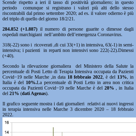
Scende rispetto a ieri il tasso di positività giornaliero; in questo
periodo comunque si registrano i valori più alti dello stesso
riscontrabili dal primo settembre 2020; ad es. il valore odierno è più
del triplo di quello del giorno 18/2/21.
284.852 (+1.887)
il numero di persone guarite o dimesse dagli
ospedali marchigiani nell’ambito dell’emergenza Coronavirus.
318(-22) sono i ricoverati ,di cui 33(+1) in intensiva, 63(-1) in semi-
intensiva; i pazienti in reparti non intensivi sono 222(-22).Dimessi
(+40).
Secondo la rilevazione giornaliera del Ministero della Salute la
percentuale di Posti Letto di Terapia Intensiva occupata da Pazienti
Covid−19 nelle Marche ,in data
18 febbraio
2022
, è del
13%
, in
Italia è del
10%.
La percentuale di Posti Letto in area non critica
occupata da Pazienti Covid−19 nelle Marche è del
28%
, in Italia
del
21%
(
dati Agenas
).
Il grafico seguente mostra i dati giornalieri relativi ai nuovi ingressi
in terapia intensiva nelle Marche 3 dicembre 2020 – 18 febbraio
2022.