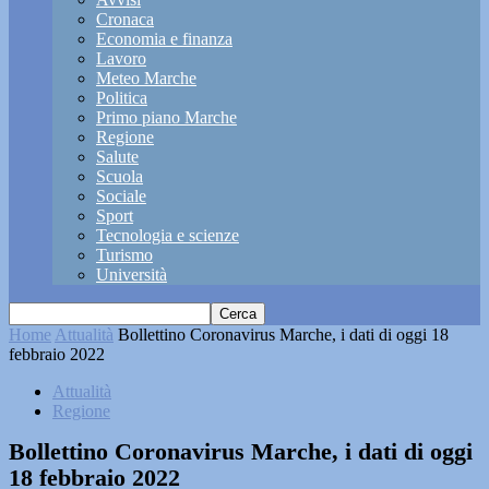
Cronaca
Economia e finanza
Lavoro
Meteo Marche
Politica
Primo piano Marche
Regione
Salute
Scuola
Sociale
Sport
Tecnologia e scienze
Turismo
Università
Home
Attualità
Bollettino Coronavirus Marche, i dati di oggi 18
febbraio 2022
Attualità
Regione
Bollettino Coronavirus Marche, i dati di oggi
18 febbraio 2022