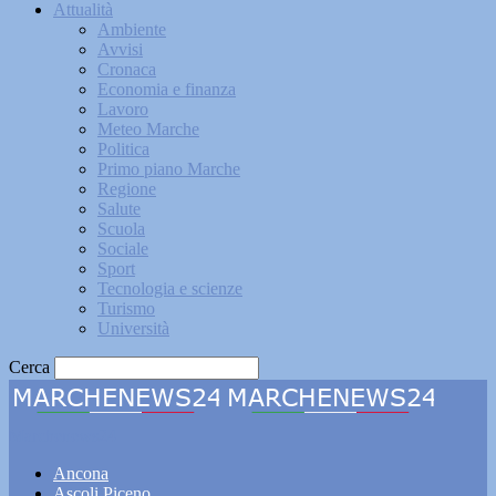
Attualità
Ambiente
Avvisi
Cronaca
Economia e finanza
Lavoro
Meteo Marche
Politica
Primo piano Marche
Regione
Salute
Scuola
Sociale
Sport
Tecnologia e scienze
Turismo
Università
Cerca
Marchenews24
Ancona
Ascoli Piceno