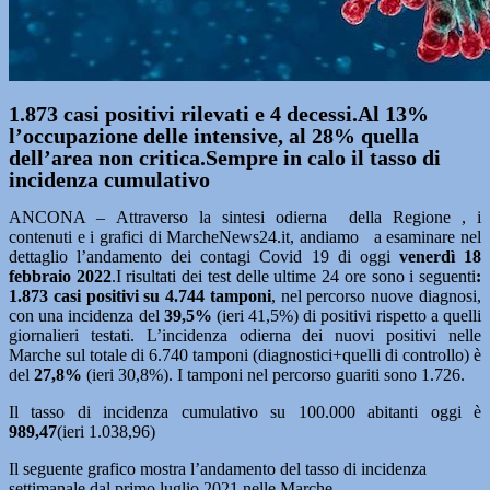
1.873 casi positivi rilevati e 4 decessi.Al 13%
l’occupazione delle intensive, al 28% quella
dell’area non critica.Sempre in calo il tasso di
incidenza cumulativo
ANCONA – Attraverso la sintesi odierna della Regione , i
contenuti e i grafici di MarcheNews24.it, andiamo a esaminare nel
dettaglio l’andamento dei contagi Covid 19 di oggi
venerdì 18
febbraio
2022
.I risultati dei test delle ultime 24 ore sono i seguenti
:
1.873
casi positivi su 4.744
tamponi
, nel percorso nuove diagnosi,
con una incidenza del
39,5%
(ieri 41,5%) di positivi rispetto a quelli
giornalieri testati. L’incidenza odierna dei nuovi positivi nelle
Marche sul totale di 6.740 tamponi (diagnostici+quelli di controllo) è
del
27,8%
(ieri 30,8%). I tamponi nel percorso guariti sono 1.726.
Il tasso di incidenza cumulativo su 100.000 abitanti oggi è
989,47
(ieri 1.038,96)
Il seguente grafico mostra l’andamento del tasso di incidenza
settimanale dal primo luglio 2021 nelle Marche