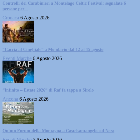
Controlli dei Carabinieri a Montelago Celtic Festival: segnalate 6
persone per...
Cronaca
6 Agosto 2026
“Caccia al Cinghiale” a Mondavio dal 12 al 15 agosto
Eventi Marche
6 Agosto 2026
“Infinito – Estate 2026” di Raf fa tappa a Sirolo
Ancona
6 Agosto 2026
Quinto Forum della Montagna a Castelsantangelo sul Nera
Eventi Marche
5 Agosto 2026