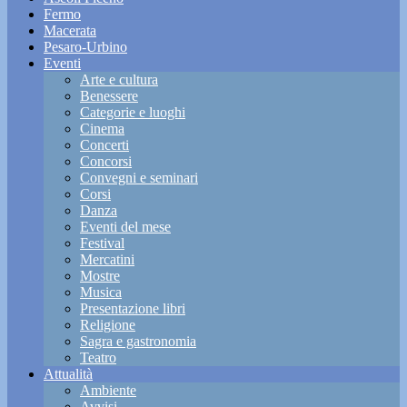
Fermo
Macerata
Pesaro-Urbino
Eventi
Arte e cultura
Benessere
Categorie e luoghi
Cinema
Concerti
Concorsi
Convegni e seminari
Corsi
Danza
Eventi del mese
Festival
Mercatini
Mostre
Musica
Presentazione libri
Religione
Sagra e gastronomia
Teatro
Attualità
Ambiente
Avvisi