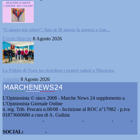
“L’amore nei colori”: fino al 30 agosto la mostra a San...
Eventi Marche
8 Agosto 2026
La Polizia di Stato ha ricordato i propri caduti a Macerata
Attualità
8 Agosto 2026
L'Opinionista © since 2008 - Marche News 24 supplemento a
L'Opinionista Giornale Online
n. reg. Trib. Pescara n.08/08 - Iscrizione al ROC n°17982 - p.iva
01873660680 a cura di A. Gulizia
Pubblicità e contatti
-
Notizie del giorno
-
Informazioni
-
Privacy
-
Cookie
SOCIAL:
Facebook
-
X