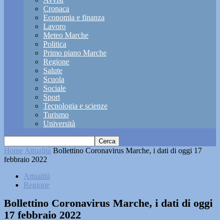
Cronaca
Economia e finanza
Lavoro
Meteo Marche
Politica
Primo piano Marche
Regione
Salute
Scuola
Sociale
Sport
Tecnologia e scienze
Turismo
Università
Home
Attualità
Bollettino Coronavirus Marche, i dati di oggi 17
febbraio 2022
Attualità
Regione
Bollettino Coronavirus Marche, i dati di oggi
17 febbraio 2022