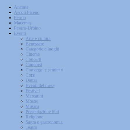
Ancona
Ascoli Piceno
Fermo
Macerata
Pesaro-Urbino
Eventi
Arte e cultura
Benessere
Categorie e luoghi
Cinema
Concerti
Concorsi
Convegni e seminari
Corsi
Danza
Eventi del mese
Festival
Mercatini
Mostre
Musica
Presentazione libri
Religione
Sagra e gastronomia
Teatro