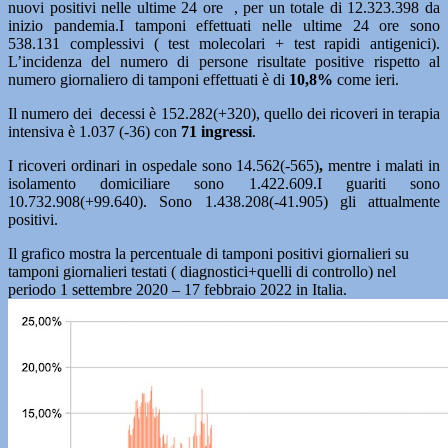
nuovi positivi nelle ultime 24 ore , per un totale di 12.323.398 da
inizio pandemia.I tamponi effettuati nelle ultime 24 ore sono
538.131 complessivi ( test molecolari + test rapidi antigenici).
L’incidenza del numero di persone risultate positive rispetto al
numero giornaliero di tamponi effettuati è di
10,8%
come ieri.
Il numero dei decessi è 152.282(+320), quello dei ricoveri in terapia
intensiva è 1.037 (-36) con
71
ingressi
.
I ricoveri ordinari in ospedale sono 14.562(-565)
,
mentre i malati in
isolamento domiciliare sono 1.422.609.I guariti sono
10.732.908(+99.640). Sono 1.438.208(-41.905) gli attualmente
positivi.
Il grafico mostra la percentuale di tamponi positivi giornalieri su
tamponi giornalieri testati ( diagnostici+quelli di controllo) nel
periodo 1 settembre 2020 – 17 febbraio 2022 in Italia.