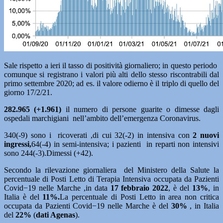
Sale rispetto a ieri il tasso di positività giornaliero; in questo periodo
comunque si registrano i valori più alti dello stesso riscontrabili dal
primo settembre 2020; ad es. il valore odierno è il triplo di quello del
giorno 17/2/21.
282.965 (+1.961)
il numero di persone guarite o dimesse dagli
ospedali marchigiani nell’ambito dell’emergenza Coronavirus.
340(-9) sono i ricoverati ,di cui 32(-2) in intensiva con
2 nuovi
ingressi
,
64(-4) in semi-intensiva; i pazienti in reparti non intensivi
sono 244(-3).Dimessi (+42).
Secondo la rilevazione giornaliera del Ministero della Salute la
percentuale di Posti Letto di Terapia Intensiva occupata da Pazienti
Covid−19 nelle Marche ,in data
17 febbraio
2022
, è del
13%
, in
Italia è del
11%.
La percentuale di Posti Letto in area non critica
occupata da Pazienti Covid−19 nelle Marche è del
30%
, in Italia
del
22%
(
dati Agenas
).