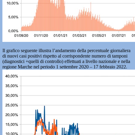
Il grafico seguente illustra l’andamento della percentuale giornaliera
di nuovi casi positivi rispetto al corrispondente numero di tamponi
(diagnostici +quelli di controllo) effettuati a livello nazionale e nella
regione Marche nel periodo 1 settembre 2020 – 17 febbraio 2022.