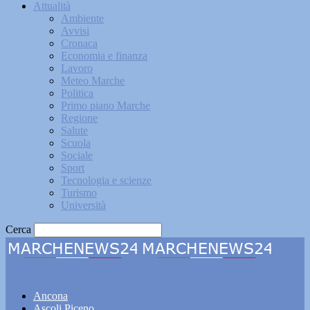
Attualità
Ambiente
Avvisi
Cronaca
Economia e finanza
Lavoro
Meteo Marche
Politica
Primo piano Marche
Regione
Salute
Scuola
Sociale
Sport
Tecnologia e scienze
Turismo
Università
Cerca
Marchenews24
Ancona
Ascoli Piceno