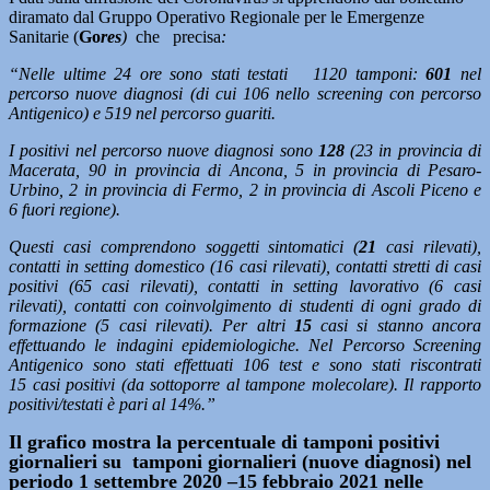
diramato dal Gruppo Operativo Regionale per le Emergenze
Sanitarie (
Go
res
)
che precisa
:
“Nelle ultime 24 ore sono stati testati
1120 tamponi:
601
nel
percorso nuove diagnosi (di cui 106 nello screening con percorso
Antigenico) e 519 nel percorso guariti.
I positivi nel percorso nuove diagnosi sono
128
(23 in provincia di
Macerata, 90 in provincia di Ancona, 5 in provincia di Pesaro-
Urbino, 2 in provincia di Fermo, 2 in provincia di Ascoli Piceno e
6 fuori regione).
Questi casi comprendono soggetti sintomatici (
21
casi rilevati),
contatti in setting domestico (16 casi rilevati), contatti stretti di casi
positivi (65 casi rilevati), contatti in setting lavorativo (6 casi
rilevati), contatti con coinvolgimento di studenti di ogni grado di
formazione (5 casi rilevati). Per altri
15
casi si stanno ancora
effettuando le indagini epidemiologiche. Nel Percorso Screening
Antigenico sono stati effettuati 106 test e sono stati riscontrati
15 casi positivi (da sottoporre al tampone molecolare). Il rapporto
positivi/testati è pari al 14%.”
Il grafico mostra la percentuale di tamponi positivi
giornalieri su tamponi giornalieri (nuove diagnosi) nel
periodo 1 settembre 2020 –15 febbraio 2021 nelle