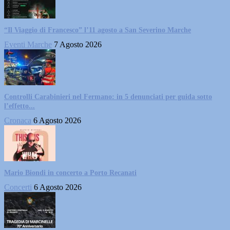
“Il Viaggio di Francesco” l’11 agosto a San Severino Marche
Eventi Marche
7 Agosto 2026
Controlli Carabinieri nel Fermano: in 5 denunciati per guida sotto
l’effetto...
Cronaca
6 Agosto 2026
Mario Biondi in concerto a Porto Recanati
Concerti
6 Agosto 2026