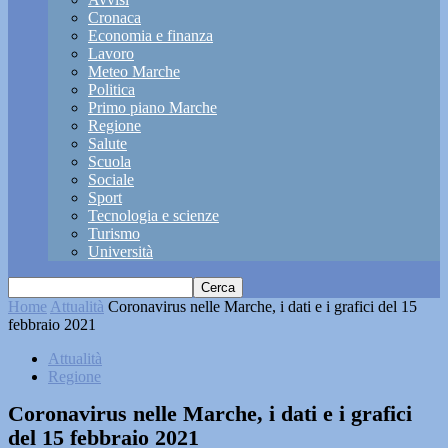
Cronaca
Economia e finanza
Lavoro
Meteo Marche
Politica
Primo piano Marche
Regione
Salute
Scuola
Sociale
Sport
Tecnologia e scienze
Turismo
Università
Home
Attualità
Coronavirus nelle Marche, i dati e i grafici del 15
febbraio 2021
Attualità
Regione
Coronavirus nelle Marche, i dati e i grafici
del 15 febbraio 2021