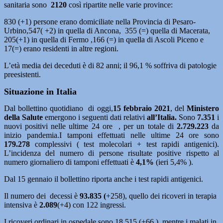
sanitaria sono
2120
così ripartite nelle varie province:
830 (+1) persone erano domiciliate nella Provincia di Pesaro-
Urbino,547( +2) in quella di Ancona, 355 (=) quella di Macerata,
205(+1) in quella di Fermo ,166 (=) in quella di Ascoli Piceno e
17(=) erano residenti in altre regioni.
L’età media dei deceduti è di 82 anni; il 96,1 % soffriva di patologie
preesistenti.
Situazione in Italia
Dal bollettino quotidiano di oggi,
15
febbraio 2021
, del
Ministero
della Salute
emergono i seguenti dati relativi
all’Italia.
Sono
7.351
i
nuovi positivi nelle ultime 24 ore , per un totale di
2.729.223
da
inizio pandemia.I tamponi effettuati nelle ultime 24 ore sono
179.278
complessivi ( test molecolari + test rapidi antigenici).
L’incidenza del numero di persone risultate positive rispetto al
numero giornaliero di tamponi effettuati è
4,1%
(ieri 5,4% ).
Dal 15 gennaio il bollettino riporta anche i test rapidi antigenici.
Il numero dei decessi è
93.835 (
+258), quello dei ricoveri in terapia
intensiva è
2.089
(+4) con 122 ingressi.
I ricoveri ordinari in ospedale sono 18.515 (+66 ), mentre i malati in