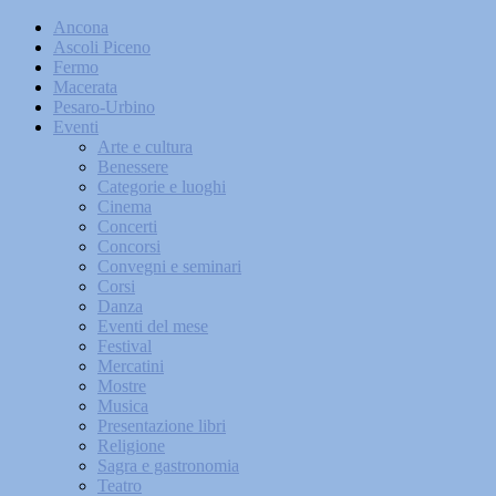
Ancona
Ascoli Piceno
Fermo
Macerata
Pesaro-Urbino
Eventi
Arte e cultura
Benessere
Categorie e luoghi
Cinema
Concerti
Concorsi
Convegni e seminari
Corsi
Danza
Eventi del mese
Festival
Mercatini
Mostre
Musica
Presentazione libri
Religione
Sagra e gastronomia
Teatro