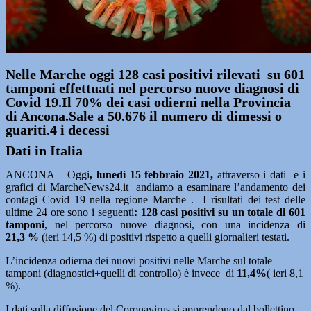
Nelle Marche oggi 128 casi positivi rilevati su 601
tamponi effettuati nel percorso nuove diagnosi di
Covid 19.Il 70% dei casi odierni nella Provincia
di Ancona.Sale a 50.676 il numero di dimessi o
guariti.4 i decessi
Dati in Italia
ANCONA – Oggi
, lunedì 15 febbraio 2021
,
attraverso i dati e i
grafici di MarcheNews24.it andiamo a esaminare l’andamento dei
contagi Covid 19 nella regione Marche . I risultati dei test delle
ultime 24 ore sono i seguenti
: 128
casi positivi su un totale di 601
tamponi
, nel percorso nuove diagnosi, con una incidenza di
21,3 %
(ieri 14,5 %) di positivi rispetto a quelli giornalieri testati.
L’incidenza odierna dei nuovi positivi nelle Marche sul totale
tamponi (diagnostici+quelli di controllo) è invece di
11,4%
( ieri 8,1
%).
I dati sulla diffusione del Coronavirus si apprendono dal bollettino