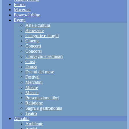
Fermo
Macerata
Pesaro-Urbino
Eventi
Arte e cultura
Benessere
Categorie e luoghi
Cinema
Concerti
Concorsi
Convegni e seminari
Corsi
Danza
Eventi del mese
Festival
Mercatini
Mostre
Musica
Presentazione libri
Religione
Sagra e gastronomia
Teatro
Attualità
Ambiente
Avvisi