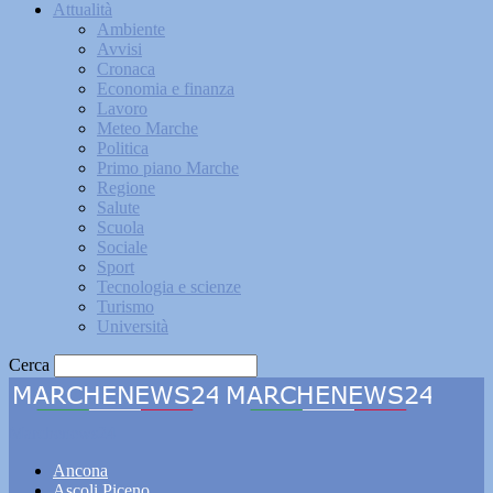
Attualità
Ambiente
Avvisi
Cronaca
Economia e finanza
Lavoro
Meteo Marche
Politica
Primo piano Marche
Regione
Salute
Scuola
Sociale
Sport
Tecnologia e scienze
Turismo
Università
Cerca
Marchenews24
Ancona
Ascoli Piceno