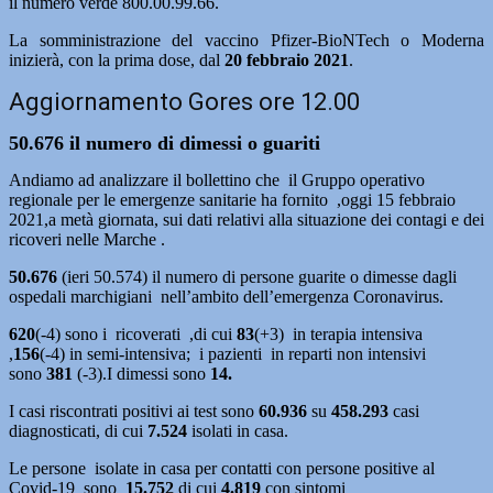
il numero verde 800.00.99.66.
La somministrazione del vaccino Pfizer-BioNTech o Moderna
inizierà, con la prima dose, dal
20 febbraio 2021
.
Aggiornamento Gores ore 12.00
50.676 il numero di dimessi o guariti
Andiamo ad analizzare il bollettino che il Gruppo operativo
regionale per le emergenze sanitarie ha fornito ,oggi 15 febbraio
2021,a metà giornata, sui dati relativi alla situazione dei contagi e dei
ricoveri nelle Marche .
50.676
(ieri 50.574) il numero di persone guarite o dimesse dagli
ospedali marchigiani nell’ambito dell’emergenza Coronavirus.
620
(-4) sono i ricoverati ,di cui
83
(+3)
in terapia intensiva
,
156
(-4)
in semi-intensiva; i pazienti in reparti non intensivi
sono
381
(-3).I dimessi sono
14.
I casi riscontrati positivi ai test sono
60.936
su
458.293
casi
diagnosticati, di cui
7.524
isolati in casa.
Le persone isolate in casa per contatti con persone positive al
Covid-19 sono
15.752
di cui
4.819
con sintomi