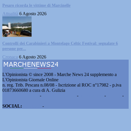
Pesaro ricorda le vittime di Marcinelle
Attualità
6 Agosto 2026
Controlli dei Carabinieri a Montelago Celtic Festival: segnalate 6
persone per...
Cronaca
6 Agosto 2026
L'Opinionista © since 2008 - Marche News 24 supplemento a
L'Opinionista Giornale Online
n. reg. Trib. Pescara n.08/08 - Iscrizione al ROC n°17982 - p.iva
01873660680 a cura di A. Gulizia
Pubblicità e contatti
-
Notizie del giorno
-
Informazioni
-
Privacy
-
Cookie
SOCIAL:
Facebook
-
X