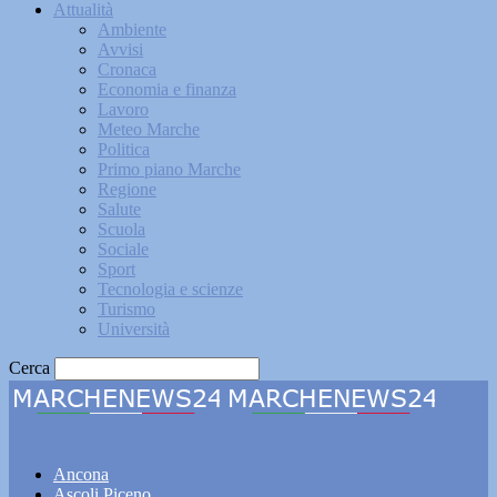
Attualità
Ambiente
Avvisi
Cronaca
Economia e finanza
Lavoro
Meteo Marche
Politica
Primo piano Marche
Regione
Salute
Scuola
Sociale
Sport
Tecnologia e scienze
Turismo
Università
Cerca
Marchenews24
Ancona
Ascoli Piceno