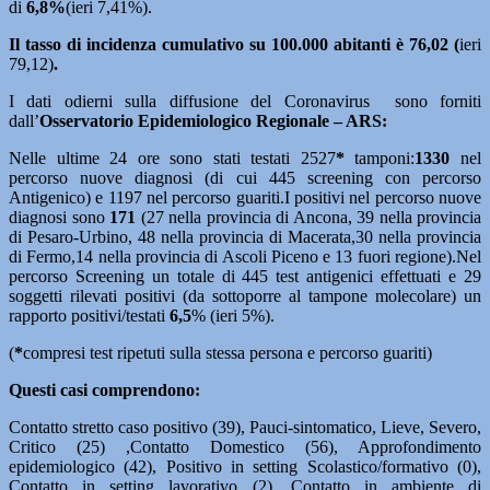
di
6,8
%
(ieri 7,41%).
Il tasso di incidenza cumulativo su 100.000 abitanti è 76,02
(
ieri
79,12)
.
I dati odierni sulla diffusione del Coronavirus sono forniti
dall’
Osservatorio Epidemiologico Regionale – ARS:
Nelle ultime 24 ore sono stati testati 2527
*
tamponi:
1330
nel
percorso nuove diagnosi (di cui 445 screening con percorso
Antigenico) e 1197 nel percorso guariti.I positivi nel percorso nuove
diagnosi sono
171
(27 nella provincia di Ancona, 39 nella provincia
di Pesaro-Urbino, 48 nella provincia di Macerata,30 nella provincia
di Fermo,14 nella provincia di Ascoli Piceno e 13 fuori regione).Nel
percorso Screening un totale di 445 test antigenici effettuati e 29
soggetti rilevati positivi (da sottoporre al tampone molecolare) un
rapporto positivi/testati
6,5
% (ieri 5%).
(
*
compresi test ripetuti sulla stessa persona e percorso guariti)
Questi casi comprendono:
Contatto stretto caso positivo (39), Pauci-sintomatico, Lieve, Severo,
Critico (25) ,Contatto Domestico (56), Approfondimento
epidemiologico (42), Positivo in setting Scolastico/formativo (0),
Contatto in setting lavorativo (2), Contatto in ambiente di