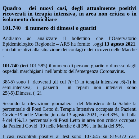
Quadro dei nuovi casi, degli attualmente positivi
ricoverati in terapia intensiva, in area non critica o in
isolamento domiciliare
101.740 il numero di dimessi o guariti
Andiamo ad analizzare il bollettino che l’Osservatorio
Epidemiologico Regionale – ARS ha fornito ,oggi
13 agosto 2021
,
sui dati relativi alla situazione dei contagi e dei ricoveri nelle Marche
.
101.740
(ieri 101.585) il numero di persone guarite o dimesse dagli
ospedali marchigiani nell’ambito dell’emergenza Coronavirus.
38(-5) sono i ricoverati ,di cui 7(+1) in terapia intensiva ,6(-1) in
semi-intensiva; i pazienti in reparti non intensivi sono
25(-5).Dimessi (+2).
Secondo la rilevazione giornaliera del Ministero della Salute la
percentuale di Posti Letto di Terapia Intensiva occupata da Pazienti
Covid−19 nelle Marche ,in data 13 agosto 2021, è del
3%
, in Italia
è del
4%.
La percentuale di Posti Letto in area non critica occupata
da Pazienti Covid−19 nelle Marche è di
3%
, in Italia del
5%
.
I casi riscontrati positivi ai test sono 107.645 su 819.372 casi