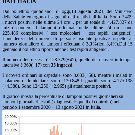
DATI ITALIA
Dal bollettino quotidiano di oggi,
13 agosto 2021
, del Ministero
della Salute emergono i seguenti dati relativi all’Italia. Sono 7.409
i nuovi positivi nelle ultime 24 ore , per un totale di 4.427.827 da
inizio pandemia.I tamponi effettuati nelle ultime 24 ore sono
225.486 complessivi ( test molecolari + test rapidi antigenici).
L’incidenza del numero di persone risultate positive rispetto al
numero giornaliero di tamponi effettuati è
3,3%
(ieri 3,4%)
.
Dal 15
gennaio il bollettino riporta anche i test rapidi antigenici.
Il numero dei decessi è 128.379(+45), quello dei ricoveri in terapia
intensiva è 369(+17) con
35
ingressi
.
I ricoveri ordinari in ospedale sono 3.033(+58)
,
mentre i malati in
isolamento domiciliare sono 120.848.I guariti sono 4.175.198
(+4.388). Sono 124.250 (+2.965) gli attualmente positivi.
Il grafico mostra la percentuale di tamponi positivi giornalieri su
tamponi giornalieri testati ( diagnostici+quelli di controllo) nel
periodo 1 settembre 2020 – 13 agosto 2021 in Italia.