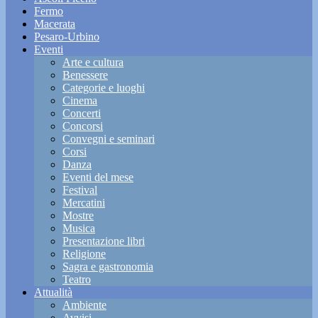
Fermo
Macerata
Pesaro-Urbino
Eventi
Arte e cultura
Benessere
Categorie e luoghi
Cinema
Concerti
Concorsi
Convegni e seminari
Corsi
Danza
Eventi del mese
Festival
Mercatini
Mostre
Musica
Presentazione libri
Religione
Sagra e gastronomia
Teatro
Attualità
Ambiente
Avvisi