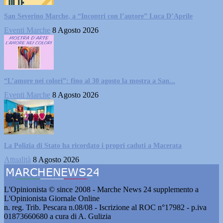
San Severino Marche, a “Incontri con l’autore” Luca D’Aprile
Eventi Marche
8 Agosto 2026
“L’amore nei colori”: fino al 30 agosto la mostra a San...
Eventi Marche
8 Agosto 2026
La Polizia di Stato ha ricordato i propri caduti a Macerata
Attualità
8 Agosto 2026
L'Opinionista © since 2008 - Marche News 24 supplemento a
L'Opinionista Giornale Online
n. reg. Trib. Pescara n.08/08 - Iscrizione al ROC n°17982 - p.iva
01873660680 a cura di A. Gulizia