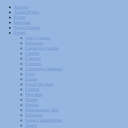
Ancona
Ascoli Piceno
Fermo
Macerata
Pesaro-Urbino
Eventi
Arte e cultura
Benessere
Categorie e luoghi
Cinema
Concerti
Concorsi
Convegni e seminari
Corsi
Danza
Eventi del mese
Festival
Mercatini
Mostre
Musica
Presentazione libri
Religione
Sagra e gastronomia
Teatro