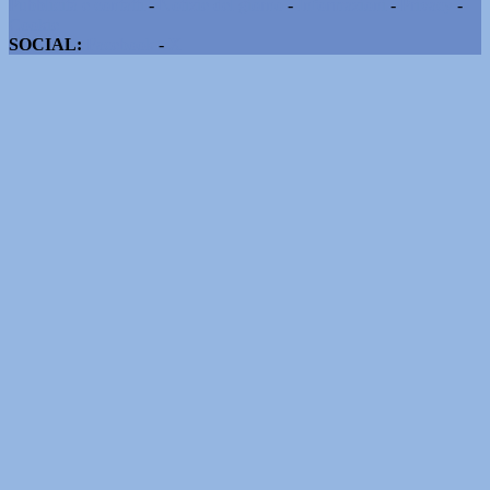
Pubblicità e contatti
-
Notizie del giorno
-
Informazioni
-
Privacy
-
Cookie
SOCIAL:
Facebook
-
X