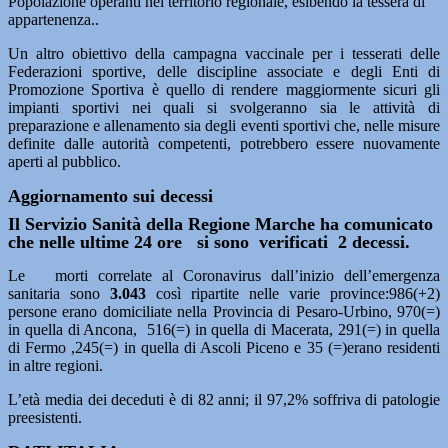
Popolazione operanti nel territorio regionale, esibendo la tessera di
appartenenza..
Un altro obiettivo della campagna vaccinale per i tesserati delle
Federazioni sportive, delle discipline associate e degli Enti di
Promozione Sportiva è quello di rendere maggiormente sicuri gli
impianti sportivi nei quali si svolgeranno sia le attività di
preparazione e allenamento sia degli eventi sportivi che, nelle misure
definite dalle autorità competenti, potrebbero essere nuovamente
aperti al pubblico.
Aggiornamento sui decessi
Il Servizio Sanità della Regione Marche ha comunicato
che nelle ultime 24 ore si sono verificati 2 decessi.
Le morti correlate al Coronavirus dall’inizio dell’emergenza
sanitaria sono
3.043
così ripartite nelle varie province:986(+2)
persone erano domiciliate nella Provincia di Pesaro-Urbino, 970(=)
in quella di Ancona, 516(=) in quella di Macerata, 291(=) in quella
di Fermo ,245(=) in quella di Ascoli Piceno e 35 (=)erano residenti
in altre regioni.
L’età media dei deceduti è di 82 anni; il 97,2% soffriva di patologie
preesistenti.