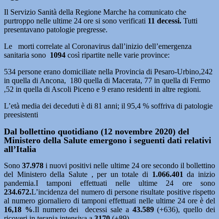
Il Servizio Sanità della Regione Marche ha comunicato che
purtroppo nelle ultime 24 ore si sono verificati
11 decessi.
Tutti
presentavano patologie pregresse.
Le morti correlate al Coronavirus dall’inizio dell’emergenza
sanitaria sono
1094
così ripartite nelle varie province:
534 persone erano domiciliate nella Provincia di Pesaro-Urbino,242
in quella di Ancona, 180 quella di Macerata, 77 in quella di Fermo
,52 in quella di Ascoli Piceno e 9 erano residenti in altre regioni.
L’età media dei deceduti è di 81 anni; il 95,4 % soffriva di patologie
preesistenti
Dal bollettino quotidiano (12 novembre 2020) del
Ministero della Salute emergono i seguenti dati relativi
all’Italia
Sono
37.978
i nuovi positivi nelle ultime 24 ore secondo il bollettino
del Ministero della Salute , per un totale di
1.066.401
da inizio
pandemia.I tamponi effettuati nelle ultime 24 ore sono
234.672.
L’incidenza del numero di persone risultate positive rispetto
al numero giornaliero di tamponi effettuati nelle ultime 24 ore è del
16,18
%
.Il numero dei decessi sale a
43.589
(+636), quello dei
ricoveri in terapia intensiva a
3170
(+89).