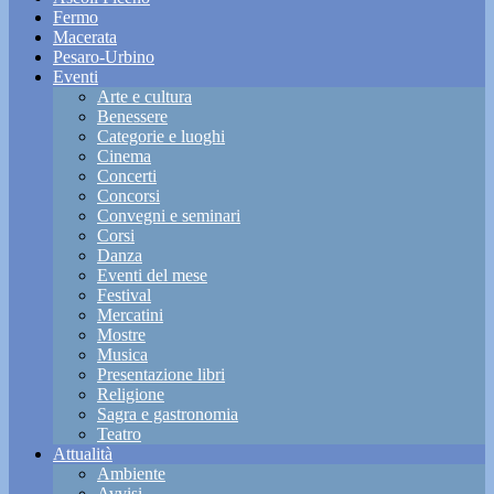
Fermo
Macerata
Pesaro-Urbino
Eventi
Arte e cultura
Benessere
Categorie e luoghi
Cinema
Concerti
Concorsi
Convegni e seminari
Corsi
Danza
Eventi del mese
Festival
Mercatini
Mostre
Musica
Presentazione libri
Religione
Sagra e gastronomia
Teatro
Attualità
Ambiente
Avvisi