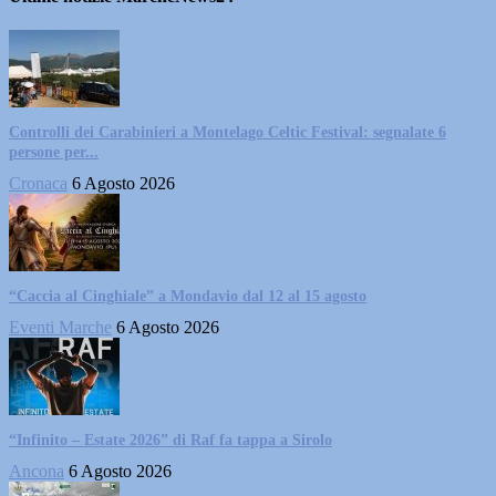
Controlli dei Carabinieri a Montelago Celtic Festival: segnalate 6
persone per...
Cronaca
6 Agosto 2026
“Caccia al Cinghiale” a Mondavio dal 12 al 15 agosto
Eventi Marche
6 Agosto 2026
“Infinito – Estate 2026” di Raf fa tappa a Sirolo
Ancona
6 Agosto 2026