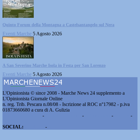
Quinto Forum della Montagna a Castelsantangelo sul Nera
Eventi Marche
5 Agosto 2026
A San Severino Marche Isola in Festa per San Lorenzo
Eventi Marche
5 Agosto 2026
L'Opinionista © since 2008 - Marche News 24 supplemento a
L'Opinionista Giornale Online
n. reg. Trib. Pescara n.08/08 - Iscrizione al ROC n°17982 - p.iva
01873660680 a cura di A. Gulizia
Pubblicità e contatti
-
Notizie del giorno
-
Informazioni
-
Privacy
-
Cookie
SOCIAL:
Facebook
-
X