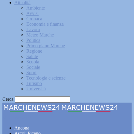
Attualità
Ambiente
Avvisi
Cronaca
Economia e finanza
Lavoro
Meteo Marche
Politica
Primo piano Marche
Regione
Salute
Scuola
Sociale
Sport
Tecnologia e scienze
Turismo
Università
Cerca
Marchenews24
Ancona
Ascoli Piceno