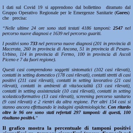
I dati sul Covid 19 si apprendono dal bollettino diramato dal
Gruppo Operativo Regionale per le Emergenze Sanitarie (
Gores
)
che precisa:
“Nelle ultime 24 ore sono stati testati 4186 tamponi:
2547
nel
percorso nuove diagnosi e 1639 nel percorso guariti.
I positivi sono
733
nel percorso nuove diagnosi (201 in provincia di
Macerata, 260 in provincia di Ancona, 51 in provincia di Pesaro-
Urbino, 114 in provincia di Fermo, 100 in provincia di Ascoli
Piceno e 7 da fuori regione).
Questi casi comprendono soggetti sintomatici (102 casi rilevati),
contatti in setting domestico (178 casi rilevati), contatti stretti di casi
positivi (211 casi rilevati), contatti in setting lavorativo (21 casi
rilevati), contatti in ambienti di vita/socialità (33 casi rilevati),
contatti in setting assistenziale (10 casi rilevati), contatti in setting
scolastico/formativo (13 casi rilevati), screening percorso sanitario
(9 casi rilevati) e 2 rientri da altra regione. Per altri 154 casi si
stanno ancora effettuando le indagini epidemiologiche.
Con ritardo
oltre le 96 ore sono stati refertati 297 tamponi: di questi, 100
risultano positiv
i.
“
Il grafico mostra la percentuale di tamponi positivi