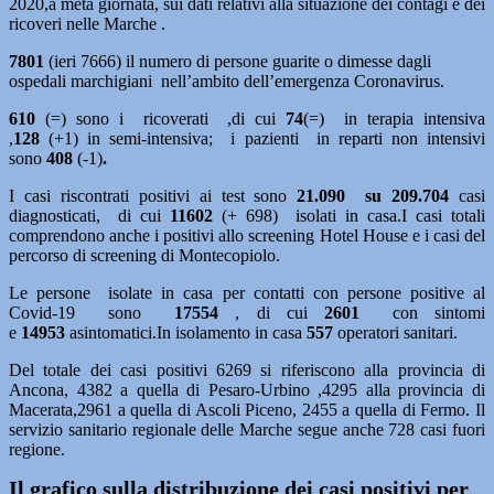
2020,a metà giornata, sui dati relativi alla situazione dei contagi e dei
ricoveri nelle Marche .
7801
(ieri 7666) il numero di persone guarite o dimesse dagli
ospedali marchigiani nell’ambito dell’emergenza Coronavirus.
610
(=) sono i ricoverati ,di cui
74
(=)
in terapia intensiva
,
128
(+1)
in semi-intensiva; i pazienti in reparti non intensivi
sono
408
(-1)
.
I casi riscontrati positivi ai test sono
21.090
su 209.704
casi
diagnosticati, di cui
11602
(+ 698) isolati in casa.I casi totali
comprendono anche i positivi allo screening Hotel House e i casi del
percorso di screening di Montecopiolo.
Le persone isolate in casa per contatti con persone positive al
Covid-19 sono
17554
, di cui
2601
con sintomi
e
14953
asintomatici.In isolamento in casa
557
operatori sanitari.
Del totale dei casi positivi 6269 si riferiscono alla provincia di
Ancona, 4382 a quella di Pesaro-Urbino ,4295 alla provincia di
Macerata,2961 a quella di Ascoli Piceno, 2455 a quella di Fermo. Il
servizio sanitario regionale delle Marche segue anche 728 casi fuori
regione.
Il grafico sulla distribuzione dei casi positivi per