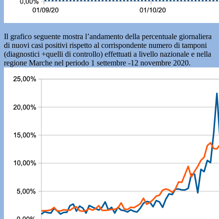
Il grafico seguente mostra l’andamento della percentuale giornaliera
di nuovi casi positivi rispetto al corrispondente numero di tamponi
(diagnostici +quelli di controllo) effettuati a livello nazionale e nella
regione Marche nel periodo 1 settembre -12 novembre 2020.