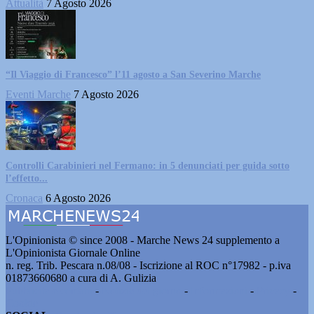
Attualità
7 Agosto 2026
“Il Viaggio di Francesco” l’11 agosto a San Severino Marche
Eventi Marche
7 Agosto 2026
Controlli Carabinieri nel Fermano: in 5 denunciati per guida sotto
l’effetto...
Cronaca
6 Agosto 2026
L'Opinionista © since 2008 - Marche News 24 supplemento a
L'Opinionista Giornale Online
n. reg. Trib. Pescara n.08/08 - Iscrizione al ROC n°17982 - p.iva
01873660680 a cura di A. Gulizia
Pubblicità e contatti
-
Notizie del giorno
-
Informazioni
-
Privacy
-
Cookie