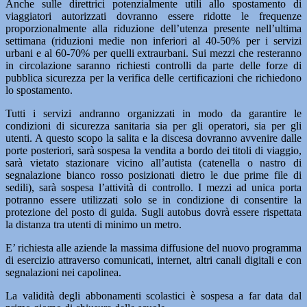
Anche sulle direttrici potenzialmente utili allo spostamento di
viaggiatori autorizzati dovranno essere ridotte le frequenze
proporzionalmente alla riduzione dell’utenza presente nell’ultima
settimana (riduzioni medie non inferiori al 40-50% per i servizi
urbani e al 60-70% per quelli extraurbani. Sui mezzi che resteranno
in circolazione saranno richiesti controlli da parte delle forze di
pubblica sicurezza per la verifica delle certificazioni che richiedono
lo spostamento.
Tutti i servizi andranno organizzati in modo da garantire le
condizioni di sicurezza sanitaria sia per gli operatori, sia per gli
utenti. A questo scopo la salita e la discesa dovranno avvenire dalle
porte posteriori, sarà sospesa la vendita a bordo dei titoli di viaggio,
sarà vietato stazionare vicino all’autista (catenella o nastro di
segnalazione bianco rosso posizionati dietro le due prime file di
sedili), sarà sospesa l’attività di controllo. I mezzi ad unica porta
potranno essere utilizzati solo se in condizione di consentire la
protezione del posto di guida. Sugli autobus dovrà essere rispettata
la distanza tra utenti di minimo un metro.
E’ richiesta alle aziende la massima diffusione del nuovo programma
di esercizio attraverso comunicati, internet, altri canali digitali e con
segnalazioni nei capolinea.
La validità degli abbonamenti scolastici è sospesa a far data dal