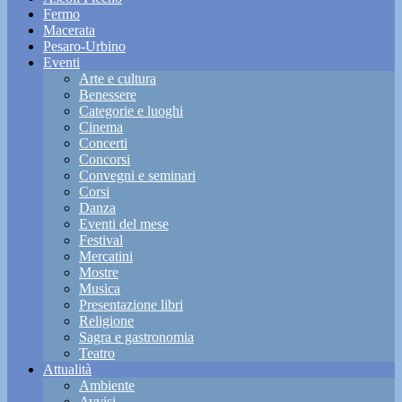
Fermo
Macerata
Pesaro-Urbino
Eventi
Arte e cultura
Benessere
Categorie e luoghi
Cinema
Concerti
Concorsi
Convegni e seminari
Corsi
Danza
Eventi del mese
Festival
Mercatini
Mostre
Musica
Presentazione libri
Religione
Sagra e gastronomia
Teatro
Attualità
Ambiente
Avvisi