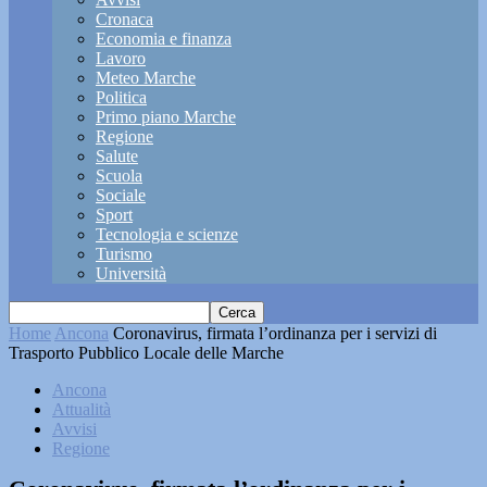
Cronaca
Economia e finanza
Lavoro
Meteo Marche
Politica
Primo piano Marche
Regione
Salute
Scuola
Sociale
Sport
Tecnologia e scienze
Turismo
Università
Home
Ancona
Coronavirus, firmata l’ordinanza per i servizi di
Trasporto Pubblico Locale delle Marche
Ancona
Attualità
Avvisi
Regione