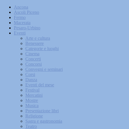
Ancona
Ascoli Piceno
Fermo
Macerata
Pesaro-Urbino
Eventi
Arte e cultura
Benessere
Categorie e luoghi
Cinema
Concerti
Concorsi
Convegni e seminari
Corsi
Danza
Eventi del mese
Festival
Mercatini
Mostre
Musica
Presentazione libri
Religione
Sagra e gastronomia
Teatro