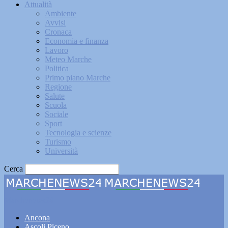
Attualità
Ambiente
Avvisi
Cronaca
Economia e finanza
Lavoro
Meteo Marche
Politica
Primo piano Marche
Regione
Salute
Scuola
Sociale
Sport
Tecnologia e scienze
Turismo
Università
Cerca
Marchenews24
Ancona
Ascoli Piceno