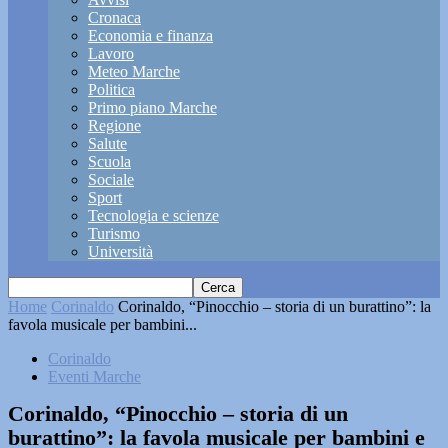
Cronaca
Economia e finanza
Lavoro
Meteo Marche
Politica
Primo piano Marche
Regione
Salute
Scuola
Sociale
Sport
Tecnologia e scienze
Turismo
Università
Home
Corinaldo
Corinaldo, “Pinocchio – storia di un burattino”: la
favola musicale per bambini...
Corinaldo
Eventi Marche
Corinaldo, “Pinocchio – storia di un
burattino”: la favola musicale per bambini e