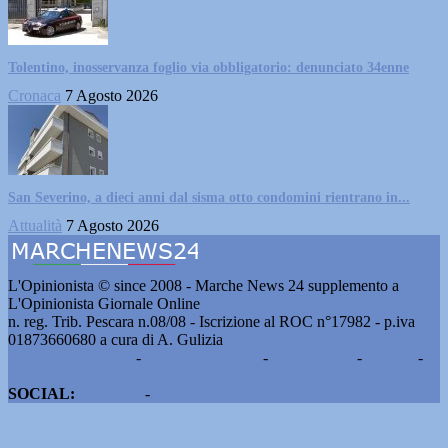
Tolentino, inosservanza foglio via obbligatorio: denunciato 34enne
Cronaca
7 Agosto 2026
San Severino, a dieci anni dal sisma otto condomini rientrano in...
Attualità
7 Agosto 2026
L'Opinionista © since 2008 - Marche News 24 supplemento a
L'Opinionista Giornale Online
n. reg. Trib. Pescara n.08/08 - Iscrizione al ROC n°17982 - p.iva
01873660680 a cura di A. Gulizia
Pubblicità e contatti
-
Notizie del giorno
-
Informazioni
-
Privacy
-
Cookie
SOCIAL:
Facebook
-
X