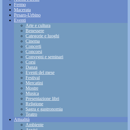
Fermo
Macerata
Pesaro-Urbino
Eventi
Arte e cultura
Benessere
Categorie e luoghi
Cinema
Concerti
Concorsi
Convegni e seminari
Corsi
Danza
Eventi del mese
Festival
Mercatini
Mostre
Musica
Presentazione libri
Religione
Sagra e gastronomia
Teatro
Attualità
Ambiente
Avvisi