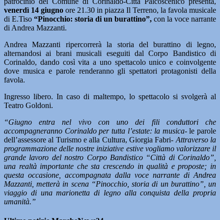
patrocinio del Comune di Corinaldo-Città Palcoscenico presenta,
venerdì 14 giugno
ore 21.30 in piazza Il Terreno, la favola musicale
di E.Tiso
“Pinocchio: storia di un burattino”,
con la voce narrante
di Andrea Mazzanti.
Andrea Mazzanti ripercorrerà la storia del burattino di legno,
alternandosi ai brani musicali eseguiti dal Corpo Bandistico di
Corinaldo, dando così vita a uno spettacolo unico e coinvolgente
dove musica e parole renderanno gli spettatori protagonisti della
favola.
Ingresso libero. In caso di maltempo, lo spettacolo si svolgerà al
Teatro Goldoni.
“Giugno entra nel vivo con uno dei fili conduttori che
accompagneranno Corinaldo per tutta l’estate: la musica-
le parole
dell’assessore al Turismo e alla Cultura, Giorgia Fabri-
Attraverso la
programmazione delle nostre iniziative estive vogliamo valorizzare il
grande lavoro del nostro Corpo Bandistico “Città di Corinaldo”,
una realtà importante che sta crescendo in qualità e proposte; in
questa occasione, accompagnata dalla voce narrante di Andrea
Mazzanti, metterà in scena “Pinocchio, storia di un burattino”, un
viaggio di una marionetta di legno alla conquista della propria
umanità.”