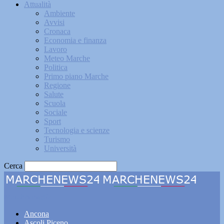
Attualità
Ambiente
Avvisi
Cronaca
Economia e finanza
Lavoro
Meteo Marche
Politica
Primo piano Marche
Regione
Salute
Scuola
Sociale
Sport
Tecnologia e scienze
Turismo
Università
Cerca
Marchenews24
Ancona
Ascoli Piceno