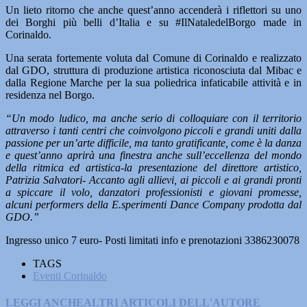
Un lieto ritorno che anche quest’anno accenderà i riflettori su uno
dei Borghi più belli d’Italia e su #IlNataledelBorgo made in
Corinaldo.
Una serata fortemente voluta dal Comune di Corinaldo e realizzato
dal GDO, struttura di produzione artistica riconosciuta dal Mibac e
dalla Regione Marche per la sua poliedrica infaticabile attività e in
residenza nel Borgo.
“Un modo ludico, ma anche serio di colloquiare con il territorio
attraverso i tanti centri che coinvolgono piccoli e grandi uniti dalla
passione per un’arte difficile, ma tanto gratificante, come è la danza
e quest’anno aprirà una finestra anche sull’eccellenza del mondo
della ritmica ed artistica-la presentazione del direttore artistico,
Patrizia Salvatori- Accanto agli allievi, ai piccoli e ai grandi pronti
a spiccare il volo, danzatori professionisti e giovani promesse,
alcuni performers della E.sperimenti Dance Company prodotta dal
GDO.”
Ingresso unico 7 euro- Posti limitati info e prenotazioni 3386230078
TAGS
Eventi Corinaldo
LEGGI ANCHE
ALTRI ARTICOLI DELL'AUTORE