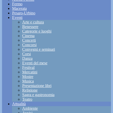
Fermo
Macerata
Pesaro-Urbino
Eventi
Arte e cultura
Benessere
Categorie e luoghi
Cinema
Concerti
Concorsi
Convegni e seminari
Corsi
Danza
Eventi del mese
Festival
Mercatini
Mostre
Musica
Presentazione libri
Religione
Sagra e gastronomia
Teatro
Attualità
Ambiente
Avvisi