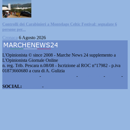
Controlli dei Carabinieri a Montelago Celtic Festival: segnalate 6
persone per...
Cronaca
6 Agosto 2026
L'Opinionista © since 2008 - Marche News 24 supplemento a
L'Opinionista Giornale Online
n. reg. Trib. Pescara n.08/08 - Iscrizione al ROC n°17982 - p.iva
01873660680 a cura di A. Gulizia
Pubblicità e contatti
-
Notizie del giorno
-
Informazioni
-
Privacy
-
Cookie
SOCIAL:
Facebook
-
X