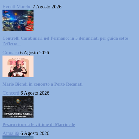
Eventi Marche
7 Agosto 2026
Controlli Carabinieri nel Fermano: in 5 denunciati per guida sotto
l’effetto...
Cronaca
6 Agosto 2026
Mario Biondi in concerto a Porto Recanati
Concerti
6 Agosto 2026
Pesaro ricorda le vittime di Marcinelle
Attualità
6 Agosto 2026