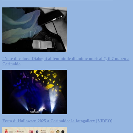
“Note di colore. Dialoghi al femminile di anime musicali”, il 7 marzo a
Corinaldo
Festa di Halloween 2025 a Corinaldo: la fotogallery [VIDEO]