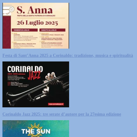
Festa di Sant’Anna 2025 a Corinaldo: tradizione, musica e spiritualità
Corinaldo Jazz 2025: tre serate d’autore per la 27esima edizione