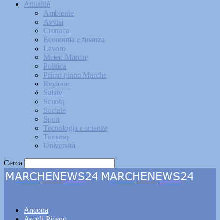
Attualità
Ambiente
Avvisi
Cronaca
Economia e finanza
Lavoro
Meteo Marche
Politica
Primo piano Marche
Regione
Salute
Scuola
Sociale
Sport
Tecnologia e scienze
Turismo
Università
Cerca
Marchenews24
Ancona
Ascoli Piceno