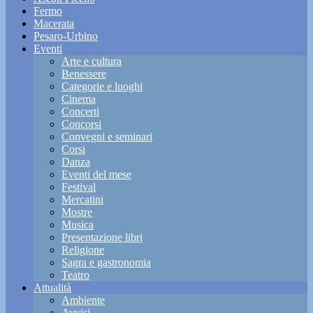
Fermo
Macerata
Pesaro-Urbino
Eventi
Arte e cultura
Benessere
Categorie e luoghi
Cinema
Concerti
Concorsi
Convegni e seminari
Corsi
Danza
Eventi del mese
Festival
Mercatini
Mostre
Musica
Presentazione libri
Religione
Sagra e gastronomia
Teatro
Attualità
Ambiente
Avvisi