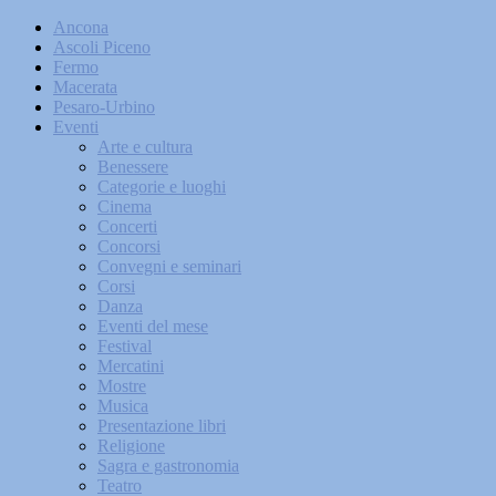
Ancona
Ascoli Piceno
Fermo
Macerata
Pesaro-Urbino
Eventi
Arte e cultura
Benessere
Categorie e luoghi
Cinema
Concerti
Concorsi
Convegni e seminari
Corsi
Danza
Eventi del mese
Festival
Mercatini
Mostre
Musica
Presentazione libri
Religione
Sagra e gastronomia
Teatro