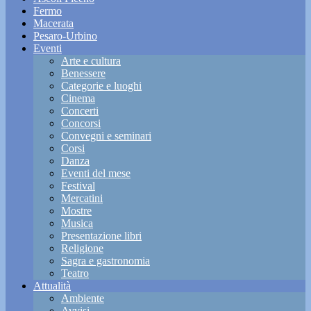
Fermo
Macerata
Pesaro-Urbino
Eventi
Arte e cultura
Benessere
Categorie e luoghi
Cinema
Concerti
Concorsi
Convegni e seminari
Corsi
Danza
Eventi del mese
Festival
Mercatini
Mostre
Musica
Presentazione libri
Religione
Sagra e gastronomia
Teatro
Attualità
Ambiente
Avvisi