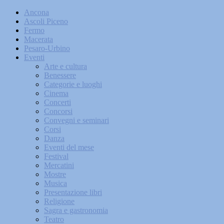
Ancona
Ascoli Piceno
Fermo
Macerata
Pesaro-Urbino
Eventi
Arte e cultura
Benessere
Categorie e luoghi
Cinema
Concerti
Concorsi
Convegni e seminari
Corsi
Danza
Eventi del mese
Festival
Mercatini
Mostre
Musica
Presentazione libri
Religione
Sagra e gastronomia
Teatro