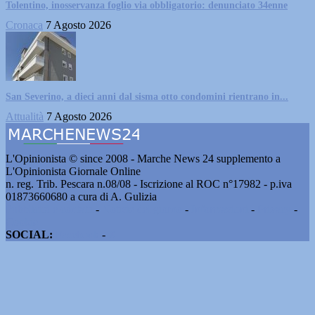
Tolentino, inosservanza foglio via obbligatorio: denunciato 34enne
Cronaca
7 Agosto 2026
San Severino, a dieci anni dal sisma otto condomini rientrano in...
Attualità
7 Agosto 2026
L'Opinionista © since 2008 - Marche News 24 supplemento a
L'Opinionista Giornale Online
n. reg. Trib. Pescara n.08/08 - Iscrizione al ROC n°17982 - p.iva
01873660680 a cura di A. Gulizia
Pubblicità e contatti
-
Notizie del giorno
-
Informazioni
-
Privacy
-
Cookie
SOCIAL:
Facebook
-
X