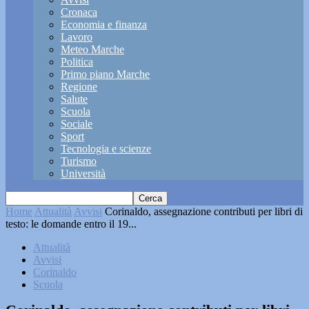
Cronaca
Economia e finanza
Lavoro
Meteo Marche
Politica
Primo piano Marche
Regione
Salute
Scuola
Sociale
Sport
Tecnologia e scienze
Turismo
Università
Home
Attualità
Avvisi
Corinaldo, assegnazione contributi per libri di
testo: le domande entro il 19...
Attualità
Avvisi
Corinaldo
Scuola