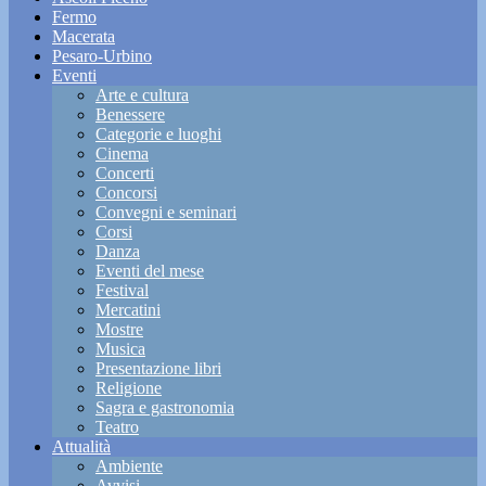
Fermo
Macerata
Pesaro-Urbino
Eventi
Arte e cultura
Benessere
Categorie e luoghi
Cinema
Concerti
Concorsi
Convegni e seminari
Corsi
Danza
Eventi del mese
Festival
Mercatini
Mostre
Musica
Presentazione libri
Religione
Sagra e gastronomia
Teatro
Attualità
Ambiente
Avvisi