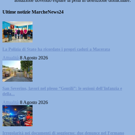
abitazione dovendo espiare la pena in detenzione domiciliare.
Ultime notizie MarcheNews24
La Polizia di Stato ha ricordato i propri caduti a Macerata
Attualità
8 Agosto 2026
San Severino, lavori nel plesso “Gentili”: le sezioni dell’Infanzia e
della...
Attualità
8 Agosto 2026
Irregolarità nei documenti di soggiorno: due denunce nel Fermano