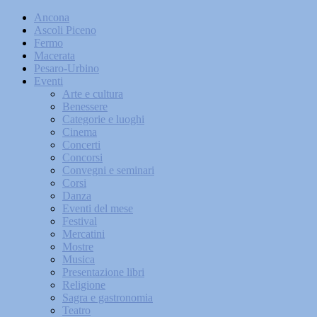
Ancona
Ascoli Piceno
Fermo
Macerata
Pesaro-Urbino
Eventi
Arte e cultura
Benessere
Categorie e luoghi
Cinema
Concerti
Concorsi
Convegni e seminari
Corsi
Danza
Eventi del mese
Festival
Mercatini
Mostre
Musica
Presentazione libri
Religione
Sagra e gastronomia
Teatro