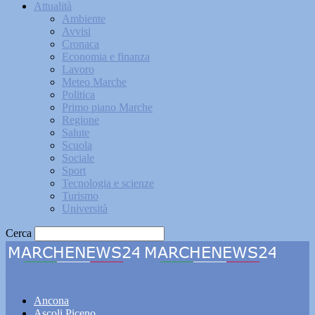
Attualità
Ambiente
Avvisi
Cronaca
Economia e finanza
Lavoro
Meteo Marche
Politica
Primo piano Marche
Regione
Salute
Scuola
Sociale
Sport
Tecnologia e scienze
Turismo
Università
Cerca
Marchenews24
Ancona
Ascoli Piceno