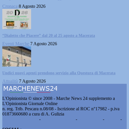
Cronaca
8 Agosto 2026
“Dialetto che Piacere” dal 20 al 25 agosto a Macerata
Eventi Marche
7 Agosto 2026
Undici nuovi agenti prendono servizio alla Questura di Macerata
Attualità
7 Agosto 2026
L'Opinionista © since 2008 - Marche News 24 supplemento a
L'Opinionista Giornale Online
n. reg. Trib. Pescara n.08/08 - Iscrizione al ROC n°17982 - p.iva
01873660680 a cura di A. Gulizia
Pubblicità e contatti
-
Notizie del giorno
-
Informazioni
-
Privacy
-
Cookie