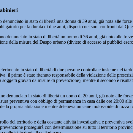
abinieri
 denunciato in stato di libertà una donna di 39 anni, già nota alle forze 
bbligatorio per la durata di due anni, disposto nei suoi confronti dal Q
 denunciato in stato di libertà un uomo di 36 anni, già noto alle forze d
zione della misura del Daspo urbano (divieto di accesso ai pubblici eserci
erimento in stato di libertà di due persone controllate insieme nel ta
ativa, il primo è stato ritenuto responsabile della violazione delle prescri
a soggetti gravati da misure di prevenzione), mentre il secondo è risulta
nunciato in stato di libertà un uomo di 20 anni, già noto alle forze del
misura preventiva con obbligo di permanenza in casa dalle ore 20:00 alle o
rno della propria abitazione mentre deteneva un cane molossoide di razza r
ntrollo del territorio e della costante attività investigativa e preventiva
prevenzione proseguirà con determinazione su tutto il territorio provincia
delle istituzioni alla cittadinanza.