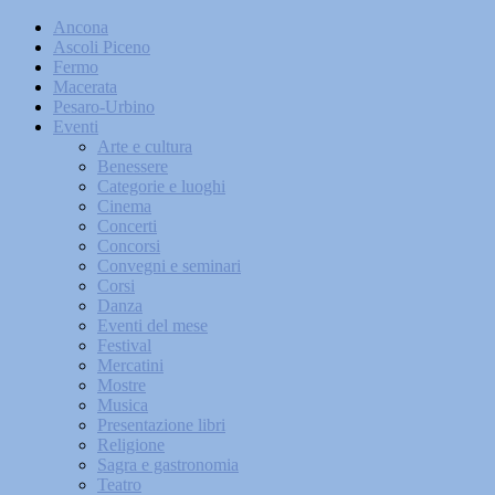
Ancona
Ascoli Piceno
Fermo
Macerata
Pesaro-Urbino
Eventi
Arte e cultura
Benessere
Categorie e luoghi
Cinema
Concerti
Concorsi
Convegni e seminari
Corsi
Danza
Eventi del mese
Festival
Mercatini
Mostre
Musica
Presentazione libri
Religione
Sagra e gastronomia
Teatro