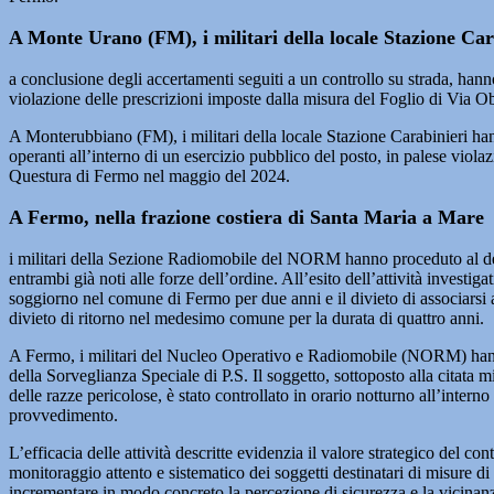
A Monte Urano (FM), i militari della locale Stazione Car
a conclusione degli accertamenti seguiti a un controllo su strada, hanno
violazione delle prescrizioni imposte dalla misura del Foglio di Via O
A Monterubbiano (FM), i militari della locale Stazione Carabinieri hanno
operanti all’interno di un esercizio pubblico del posto, in palese viola
Questura di Fermo nel maggio del 2024.
A Fermo, nella frazione costiera di Santa Maria a Mare
i militari della Sezione Radiomobile del NORM hanno proceduto al def
entrambi già noti alle forze dell’ordine. All’esito dell’attività investig
soggiorno nel comune di Fermo per due anni e il divieto di associarsi 
divieto di ritorno nel medesimo comune per la durata di quattro anni.
A Fermo, i militari del Nucleo Operativo e Radiomobile (NORM) hanno de
della Sorveglianza Speciale di P.S. Il soggetto, sottoposto alla citata 
delle razze pericolose, è stato controllato in orario notturno all’inte
provvedimento.
L’efficacia delle attività descritte evidenzia il valore strategico del co
monitoraggio attento e sistematico dei soggetti destinatari di misure di 
incrementare in modo concreto la percezione di sicurezza e la vicinanza 