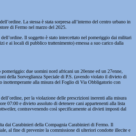
dell’ordine. La stessa è stata sorpresa all’interno del centro urbano in
uestore di Fermo nel marzo del 2025.
ell’ordine. Il soggetto è stato intercettato nel pomeriggio dai militari
zi e ai locali di pubblico trattenimento) emessa a suo carico dalla
rdo pomeriggio: due uomini nord africani un 20enne ed un 27enne,
zioni della Sorveglianza Speciale di P.S. (avendo violato il divieto di
to inottemperante alla misura del Foglio di Via Obbligatorio con
l’ordine, per la violazione delle prescrizioni inerenti alla misura
re 07:00 e divieto assoluto di detenere cani appartenenti alla lista
ottweiler, contravvenendo così specificamente ai divieti imposti dal
 svolta dai Carabinieri della Compagnia Carabinieri di Fermo. Il
le, al fine di prevenire la commissione di ulteriori condotte illecite e