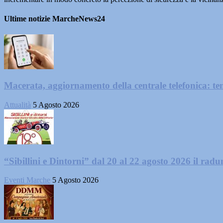
Ultime notizie MarcheNews24
Macerata, aggiornamento della centrale telefonica: te
Attualità
5 Agosto 2026
“Sibillini e Dintorni” dal 20 al 22 agosto 2026 il radun
Eventi Marche
5 Agosto 2026