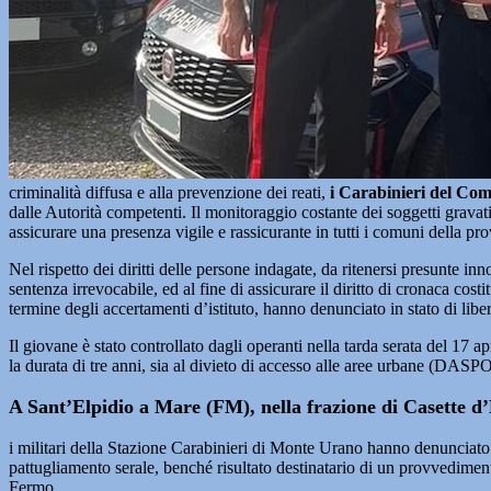
criminalità diffusa e alla prevenzione dei reati,
i Carabinieri del Co
dalle Autorità competenti. Il monitoraggio costante dei soggetti gravati
assicurare una presenza vigile e rassicurante in tutti i comuni della pro
Nel rispetto dei diritti delle persone indagate, da ritenersi presunte i
sentenza irrevocabile, ed al fine di assicurare il diritto di cronaca co
termine degli accertamenti d’istituto, hanno denunciato in stato di libe
Il giovane è stato controllato dagli operanti nella tarda serata del 17
la durata di tre anni, sia al divieto di accesso alle aree urbane (DA
A Sant’Elpidio a Mare (FM), nella frazione di Casette d
i militari della Stazione Carabinieri di Monte Urano hanno denunciato i
pattugliamento serale, benché risultato destinatario di un provvedimen
Fermo.