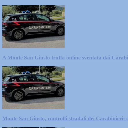
A Monte San Giusto truffa online sventata dai Carabi
Monte San Giusto, controlli stradali dei Carabinieri: