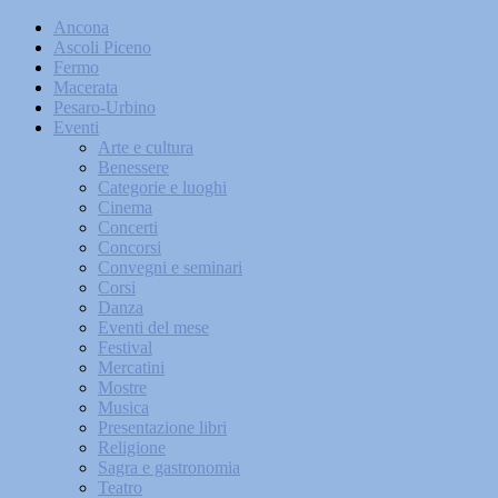
Ancona
Ascoli Piceno
Fermo
Macerata
Pesaro-Urbino
Eventi
Arte e cultura
Benessere
Categorie e luoghi
Cinema
Concerti
Concorsi
Convegni e seminari
Corsi
Danza
Eventi del mese
Festival
Mercatini
Mostre
Musica
Presentazione libri
Religione
Sagra e gastronomia
Teatro