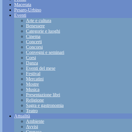
Macerata
Pesaro-Urbino
Eventi
Arte e cultura
Benessere
Categorie e luoghi
Cinema
Concerti
Concorsi
Convegni e seminari
Corsi
Danza
Eventi del mese
Festival
Mercatini
Mostre
Musica
Presentazione libri
Religione
Sagra e gastronomia
Teatro
Attualità
Ambiente
Avvisi
Cronaca