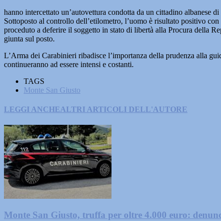
hanno intercettato un’autovettura condotta da un cittadino albanese di 
Sottoposto al controllo dell’etilometro, l’uomo è risultato positivo con 
proceduto a deferire il soggetto in stato di libertà alla Procura della 
giunta sul posto.
L’Arma dei Carabinieri ribadisce l’importanza della prudenza alla guida e
continueranno ad essere intensi e costanti.
TAGS
Monte San Giusto
LEGGI ANCHE
ALTRI ARTICOLI DELL'AUTORE
Monte San Giusto, truffa per oltre 4.000 euro: denun