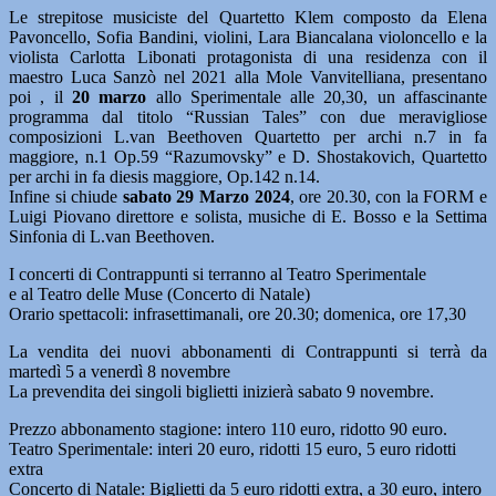
Le strepitose musiciste del Quartetto Klem composto da Elena
Pavoncello, Sofia Bandini, violini, Lara Biancalana violoncello e la
violista Carlotta Libonati protagonista di una residenza con il
maestro Luca Sanzò nel 2021 alla Mole Vanvitelliana, presentano
poi , il
20 marzo
allo Sperimentale alle 20,30, un affascinante
programma dal titolo “Russian Tales” con due meravigliose
composizioni L.van Beethoven Quartetto per archi n.7 in fa
maggiore, n.1 Op.59 “Razumovsky” e D. Shostakovich, Quartetto
per archi in fa diesis maggiore, Op.142 n.14.
Infine si chiude
sabato 29 Marzo 2024
, ore 20.30, con la FORM e
Luigi Piovano direttore e solista, musiche di E. Bosso e la Settima
Sinfonia di L.van Beethoven.
I concerti di Contrappunti si terranno al Teatro Sperimentale
e al Teatro delle Muse (Concerto di Natale)
Orario spettacoli: infrasettimanali, ore 20.30; domenica, ore 17,30
La vendita dei nuovi abbonamenti di Contrappunti si terrà da
martedì 5 a venerdì 8 novembre
La prevendita dei singoli biglietti inizierà sabato 9 novembre.
Prezzo abbonamento stagione: intero 110 euro, ridotto 90 euro.
Teatro Sperimentale: interi 20 euro, ridotti 15 euro, 5 euro ridotti
extra
Concerto di Natale: Biglietti da 5 euro ridotti extra, a 30 euro, intero