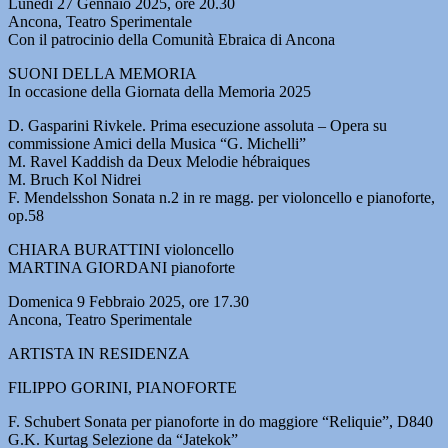
Lunedì 27 Gennaio 2025, ore 20.30
Ancona, Teatro Sperimentale
Con il patrocinio della Comunità Ebraica di Ancona
SUONI DELLA MEMORIA
In occasione della Giornata della Memoria 2025
D. Gasparini Rivkele. Prima esecuzione assoluta – Opera su
commissione Amici della Musica “G. Michelli”
M. Ravel Kaddish da Deux Melodie hébraiques
M. Bruch Kol Nidrei
F. Mendelsshon Sonata n.2 in re magg. per violoncello e pianoforte,
op.58
CHIARA BURATTINI violoncello
MARTINA GIORDANI pianoforte
Domenica 9 Febbraio 2025, ore 17.30
Ancona, Teatro Sperimentale
ARTISTA IN RESIDENZA
FILIPPO GORINI, PIANOFORTE
F. Schubert Sonata per pianoforte in do maggiore “Reliquie”, D840
G.K. Kurtag Selezione da “Jatekok”