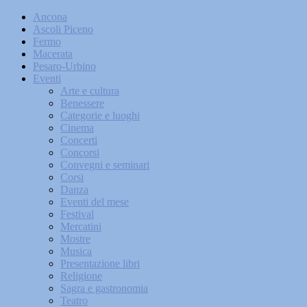
Ancona
Ascoli Piceno
Fermo
Macerata
Pesaro-Urbino
Eventi
Arte e cultura
Benessere
Categorie e luoghi
Cinema
Concerti
Concorsi
Convegni e seminari
Corsi
Danza
Eventi del mese
Festival
Mercatini
Mostre
Musica
Presentazione libri
Religione
Sagra e gastronomia
Teatro