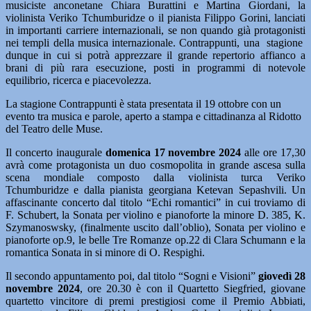
musiciste anconetane Chiara Burattini e Martina Giordani, la
violinista Veriko Tchumburidze o il pianista Filippo Gorini, lanciati
in importanti carriere internazionali, se non quando già protagonisti
nei templi della musica internazionale. Contrappunti, una stagione
dunque in cui si potrà apprezzare il grande repertorio affianco a
brani di più rara esecuzione, posti in programmi di notevole
equilibrio, ricerca e piacevolezza.
La stagione Contrappunti è stata presentata il 19 ottobre con un
evento tra musica e parole, aperto a stampa e cittadinanza al Ridotto
del Teatro delle Muse.
Il concerto inaugurale
domenica 17 novembre 2024
alle ore 17,30
avrà come protagonista un duo cosmopolita in grande ascesa sulla
scena mondiale composto dalla violinista turca Veriko
Tchumburidze e dalla pianista georgiana Ketevan Sepashvili. Un
affascinante concerto dal titolo “Echi romantici” in cui troviamo di
F. Schubert, la Sonata per violino e pianoforte la minore D. 385, K.
Szymanoswsky, (finalmente uscito dall’oblio), Sonata per violino e
pianoforte op.9, le belle Tre Romanze op.22 di Clara Schumann e la
romantica Sonata in si minore di O. Respighi.
Il secondo appuntamento poi, dal titolo “Sogni e Visioni”
giovedì 28
novembre 2024
, ore 20.30 è con il Quartetto Siegfried, giovane
quartetto vincitore di premi prestigiosi come il Premio Abbiati,