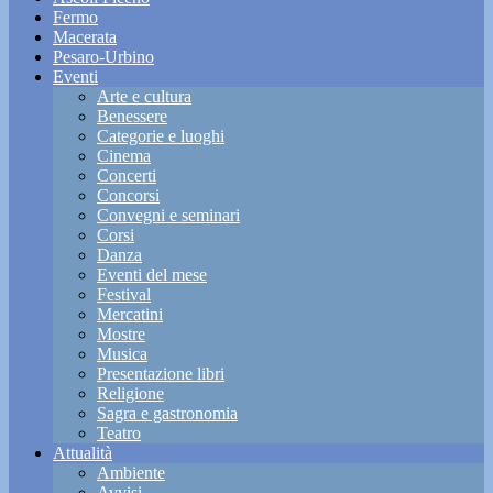
Fermo
Macerata
Pesaro-Urbino
Eventi
Arte e cultura
Benessere
Categorie e luoghi
Cinema
Concerti
Concorsi
Convegni e seminari
Corsi
Danza
Eventi del mese
Festival
Mercatini
Mostre
Musica
Presentazione libri
Religione
Sagra e gastronomia
Teatro
Attualità
Ambiente
Avvisi