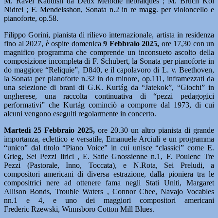
M. Ravel Kaddish da Deux Melodie hébraiques ; M. Bruch Kol
Nidrei ; F. Mendelsshon, Sonata n.2 in re magg. per violoncello e
pianoforte, op.58.
Filippo Gorini, pianista di rilievo internazionale, artista in residenza
fino al 2027, è ospite domenica
9 Febbraio 2025,
ore 17,30 con un
magnifico programma che comprende un inconsueto ascolto della
composizione incompleta di F. Schubert, la Sonata per pianoforte in
do maggiore “Reliquie”, D840, e il capolavoro di L. v. Beethoven,
la Sonata per pianoforte n.32 in do minore, op.111, inframezzati da
una selezione di brani di G.K. Kurtág da “Jatekok”, “Giochi” in
ungherese, una raccolta continuativa di “pezzi pedagogici
performativi” che Kurtág cominciò a comporre dal 1973, di cui
alcuni vengono eseguiti regolarmente in concerto.
Martedì 25 Febbraio 2025,
ore 20.30 un altro pianista di grande
importanza, eclettico e versatile, Emanuele Arciuli e un programma
“unico” dal titolo “Piano Voice” in cui unisce “classici” come E.
Grieg, Sei Pezzi lirici , E. Satie Gnossienne n.1, F. Poulenc Tre
Pezzi (Pastorale, Inno, Toccata), e N.Rota, Sei Preludi, a
compositori americani di diversa estrazione, dalla pioniera tra le
compositrici nere ad ottenere fama negli Stati Uniti, Margaret
Allison Bonds, Trouble Waters , Connor Chee, Navajo Vocables
nn.1 e 4, e uno dei maggiori compositori americani
Frederic Rzewski, Winnsboro Cotton Mill Blues.