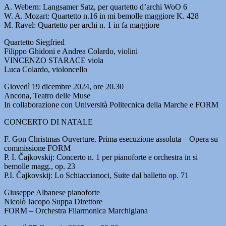
A. Webern: Langsamer Satz, per quartetto d’archi WoO 6
W. A. Mozart: Quartetto n.16 in mi bemolle maggiore K. 428
M. Ravel: Quartetto per archi n. 1 in fa maggiore
Quartetto Siegfried
Filippo Ghidoni e Andrea Colardo, violini
VINCENZO STARACE viola
Luca Colardo, violoncello
Giovedì 19 dicembre 2024, ore 20.30
Ancona, Teatro delle Muse
In collaborazione con Università Politecnica della Marche e FORM
CONCERTO DI NATALE
F. Gon Christmas Ouverture. Prima esecuzione assoluta – Opera su
commissione FORM
P. I. Čajkovskij: Concerto n. 1 per pianoforte e orchestra in si
bemolle magg., op. 23
P.I. Čajkovskij: Lo Schiaccianoci, Suite dal balletto op. 71
Giuseppe Albanese pianoforte
Nicolò Jacopo Suppa Direttore
FORM – Orchestra Filarmonica Marchigiana