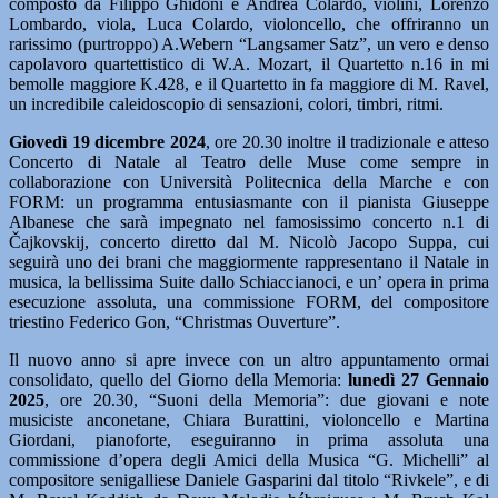
composto da Filippo Ghidoni e Andrea Colardo, violini, Lorenzo
Lombardo, viola, Luca Colardo, violoncello, che offriranno un
rarissimo (purtroppo) A.Webern “Langsamer Satz”, un vero e denso
capolavoro quartettistico di W.A. Mozart, il Quartetto n.16 in mi
bemolle maggiore K.428, e il Quartetto in fa maggiore di M. Ravel,
un incredibile caleidoscopio di sensazioni, colori, timbri, ritmi.
Giovedì 19 dicembre 2024
, ore 20.30 inoltre il tradizionale e atteso
Concerto di Natale al Teatro delle Muse come sempre in
collaborazione con Università Politecnica della Marche e con
FORM: un programma entusiasmante con il pianista Giuseppe
Albanese che sarà impegnato nel famosissimo concerto n.1 di
Čajkovskij, concerto diretto dal M. Nicolò Jacopo Suppa, cui
seguirà uno dei brani che maggiormente rappresentano il Natale in
musica, la bellissima Suite dallo Schiaccianoci, e un’ opera in prima
esecuzione assoluta, una commissione FORM, del compositore
triestino Federico Gon, “Christmas Ouverture”.
Il nuovo anno si apre invece con un altro appuntamento ormai
consolidato, quello del Giorno della Memoria:
lunedì 27 Gennaio
2025
, ore 20.30, “Suoni della Memoria”: due giovani e note
musiciste anconetane, Chiara Burattini, violoncello e Martina
Giordani, pianoforte, eseguiranno in prima assoluta una
commissione d’opera degli Amici della Musica “G. Michelli” al
compositore senigalliese Daniele Gasparini dal titolo “Rivkele”, e di