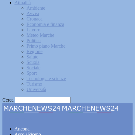
Attualità
Ambiente
Avvisi
Cronaca
Economia e finanza
Lavoro
Meteo Marche
Politica
Primo piano Marche
Regione
Salute
Scuola
Sociale
Sport
Tecnologia e scienze
Turismo
Università
Cerca
Marchenews24
Ancona
Ascoli Piceno