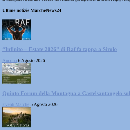
Ultime notizie MarcheNews24
“Infinito – Estate 2026” di Raf fa tappa a Sirolo
Ancona
6 Agosto 2026
Quinto Forum della Montagna a Castelsantangelo su
Eventi Marche
5 Agosto 2026