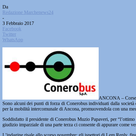
Da
Redazione Marchenews24
-
3 Febbraio 2017
Facebook
Twitter
WhatsApp
ANCONA – Corse rego
Sono alcuni dei punti di forza di Conerobus individuati dalla società 
per la mobilità intercomunale di Ancona, promuovendola con una medi
Soddisfatto il presidente di Conerobus Muzio Papaveri, per “l’ottimo v
giudizio imparziale di una parte terza ci consente di appurare come veng
L’indagine risale allo scorso novembre: gli ispettori di Lem Reply, fin