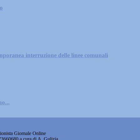
zo
mporanea interruzione delle linee comunali
o...
onista Giornale Online
873660680 a cura di A. Gulizia