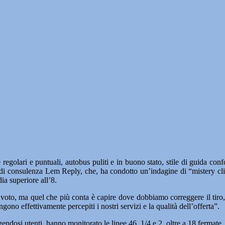
lari e puntuali, autobus puliti e in buono stato, stile di guida confo
di consulenza Lem Reply, che, ha condotto un’indagine di “mistery client
a superiore all’8.
oto, ma quel che più conta è capire dove dobbiamo correggere il tiro, co
ono effettivamente percepiti i nostri servizi e la qualità dell’offerta”.
gendosi utenti, hanno monitorato le linee 46, 1/4 e 2, oltre a 18 fermate