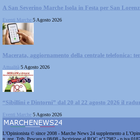
A San Severino Marche Isola in Festa per San Loren
Eventi Marche
5 Agosto 2026
Macerata, aggiornamento della centrale telefonica: te
Attualità
5 Agosto 2026
“Sibillini e Dintorni” dal 20 al 22 agosto 2026 il radun
Eventi Marche
5 Agosto 2026
L'Opinionista © since 2008 - Marche News 24 supplemento a L'Opini
n. reg. Trib. Pescara n.08/08 - Iscrizione al ROC n°17982 - p.iva 01