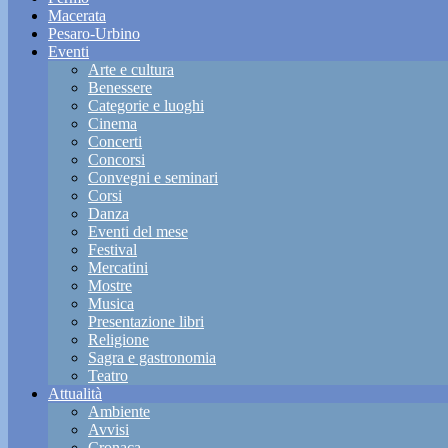
Macerata
Pesaro-Urbino
Eventi
Arte e cultura
Benessere
Categorie e luoghi
Cinema
Concerti
Concorsi
Convegni e seminari
Corsi
Danza
Eventi del mese
Festival
Mercatini
Mostre
Musica
Presentazione libri
Religione
Sagra e gastronomia
Teatro
Attualità
Ambiente
Avvisi
Cronaca