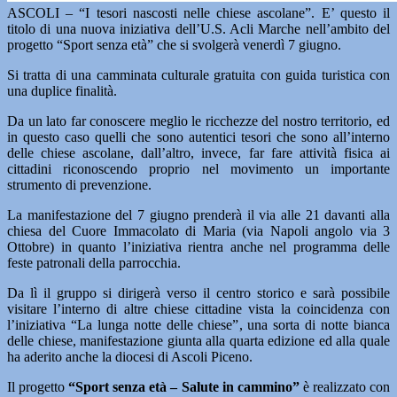
ASCOLI – “I tesori nascosti nelle chiese ascolane”. E’ questo il
titolo di una nuova iniziativa dell’U.S. Acli Marche nell’ambito del
progetto “Sport senza età” che si svolgerà venerdì 7 giugno.
Si tratta di una camminata culturale gratuita con guida turistica con
una duplice finalità.
Da un lato far conoscere meglio le ricchezze del nostro territorio, ed
in questo caso quelli che sono autentici tesori che sono all’interno
delle chiese ascolane, dall’altro, invece, far fare attività fisica ai
cittadini riconoscendo proprio nel movimento un importante
strumento di prevenzione.
La manifestazione del 7 giugno prenderà il via alle 21 davanti alla
chiesa del Cuore Immacolato di Maria (via Napoli angolo via 3
Ottobre) in quanto l’iniziativa rientra anche nel programma delle
feste patronali della parrocchia.
Da lì il gruppo si dirigerà verso il centro storico e sarà possibile
visitare l’interno di altre chiese cittadine vista la coincidenza con
l’iniziativa “La lunga notte delle chiese”, una sorta di notte bianca
delle chiese, manifestazione giunta alla quarta edizione ed alla quale
ha aderito anche la diocesi di Ascoli Piceno.
Il progetto
“Sport senza età – Salute in cammino”
è realizzato con