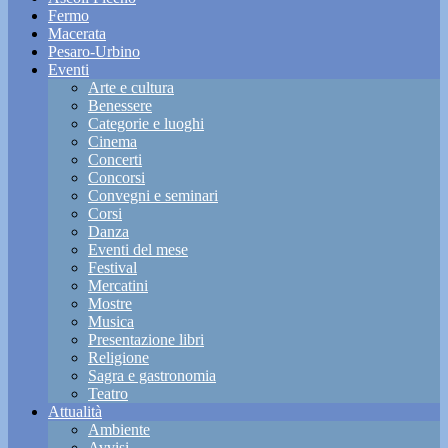
Fermo
Macerata
Pesaro-Urbino
Eventi
Arte e cultura
Benessere
Categorie e luoghi
Cinema
Concerti
Concorsi
Convegni e seminari
Corsi
Danza
Eventi del mese
Festival
Mercatini
Mostre
Musica
Presentazione libri
Religione
Sagra e gastronomia
Teatro
Attualità
Ambiente
Avvisi