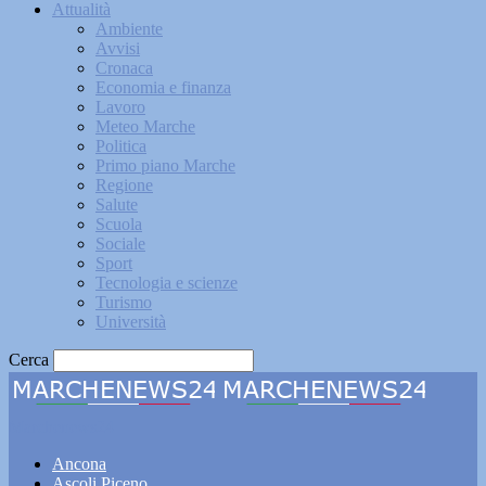
Attualità
Ambiente
Avvisi
Cronaca
Economia e finanza
Lavoro
Meteo Marche
Politica
Primo piano Marche
Regione
Salute
Scuola
Sociale
Sport
Tecnologia e scienze
Turismo
Università
Cerca
Marchenews24
Ancona
Ascoli Piceno