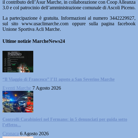
il contributo dell’Asur Marche, in collaborazione con Coop Alleanza
3.0 e col patrocinio dell’amministrazione comunale di Ascoli Piceno.
La partecipazione è gratuita. Informazioni al numero 3442229927,
sul sito www.usaclimarche.com oppure sulla pagina facebook
Unione Sportiva Acli Marche.
Ultime notizie MarcheNews24
“Il Viaggio di Francesco” l’11 agosto a San Severino Marche
Eventi Marche
7 Agosto 2026
Controlli Carabinieri nel Fermano: in 5 denunciati per guida sotto
l’effetto...
Cronaca
6 Agosto 2026