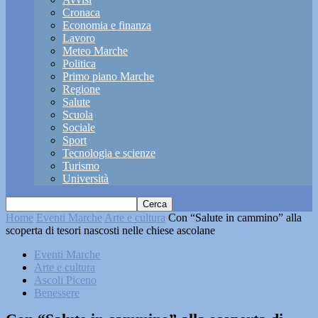
Cronaca
Economia e finanza
Lavoro
Meteo Marche
Politica
Primo piano Marche
Regione
Salute
Scuola
Sociale
Sport
Tecnologia e scienze
Turismo
Università
Home
Eventi Marche
Arte e cultura
Con “Salute in cammino” alla
scoperta di tesori nascosti nelle chiese ascolane
Eventi Marche
Arte e cultura
Ascoli Piceno
Benessere