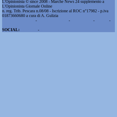
L'Opinionista © since 2008 - Marche News 24 supplemento a
L'Opinionista Giornale Online
n. reg. Trib. Pescara n.08/08 - Iscrizione al ROC n°17982 - p.iva
01873660680 a cura di A. Gulizia
Pubblicità e contatti
-
Notizie del giorno
-
Informazioni
-
Privacy
-
Cookie
SOCIAL:
Facebook
-
X