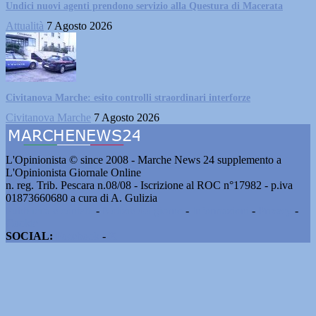
Undici nuovi agenti prendono servizio alla Questura di Macerata
Attualità
7 Agosto 2026
Civitanova Marche: esito controlli straordinari interforze
Civitanova Marche
7 Agosto 2026
L'Opinionista © since 2008 - Marche News 24 supplemento a
L'Opinionista Giornale Online
n. reg. Trib. Pescara n.08/08 - Iscrizione al ROC n°17982 - p.iva
01873660680 a cura di A. Gulizia
Pubblicità e contatti
-
Notizie del giorno
-
Informazioni
-
Privacy
-
Cookie
SOCIAL:
Facebook
-
X