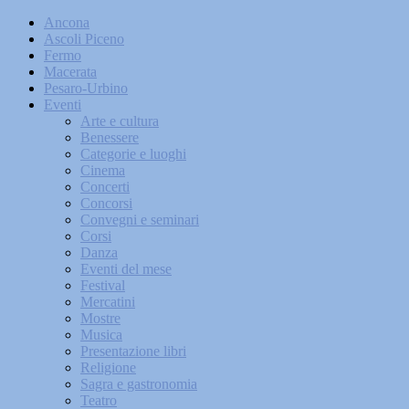
Ancona
Ascoli Piceno
Fermo
Macerata
Pesaro-Urbino
Eventi
Arte e cultura
Benessere
Categorie e luoghi
Cinema
Concerti
Concorsi
Convegni e seminari
Corsi
Danza
Eventi del mese
Festival
Mercatini
Mostre
Musica
Presentazione libri
Religione
Sagra e gastronomia
Teatro