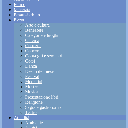
Fermo
Macerata
Pesaro-Urbino
Eventi
Arte e cultura
Benessere
Categorie e luoghi
Cinema
Concerti
Concorsi
Convegni e seminari
Corsi
Danza
Eventi del mese
Festival
Mercatini
Mostre
Musica
Presentazione libri
Religione
Sagra e gastronomia
Teatro
Attualità
Ambiente
Avvisi