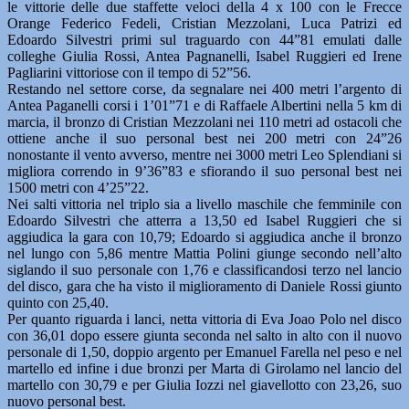
le vittorie delle due staffette veloci della 4 x 100 con le Frecce
Orange Federico Fedeli, Cristian Mezzolani, Luca Patrizi ed
Edoardo Silvestri primi sul traguardo con 44”81 emulati dalle
colleghe Giulia Rossi, Antea Pagnanelli, Isabel Ruggieri ed Irene
Pagliarini vittoriose con il tempo di 52”56.
Restando nel settore corse, da segnalare nei 400 metri l’argento di
Antea Paganelli corsi i 1’01”71 e di Raffaele Albertini nella 5 km di
marcia, il bronzo di Cristian Mezzolani nei 110 metri ad ostacoli che
ottiene anche il suo personal best nei 200 metri con 24”26
nonostante il vento avverso, mentre nei 3000 metri Leo Splendiani si
migliora correndo in 9’36”83 e sfiorando il suo personal best nei
1500 metri con 4’25”22.
Nei salti vittoria nel triplo sia a livello maschile che femminile con
Edoardo Silvestri che atterra a 13,50 ed Isabel Ruggieri che si
aggiudica la gara con 10,79; Edoardo si aggiudica anche il bronzo
nel lungo con 5,86 mentre Mattia Polini giunge secondo nell’alto
siglando il suo personale con 1,76 e classificandosi terzo nel lancio
del disco, gara che ha visto il miglioramento di Daniele Rossi giunto
quinto con 25,40.
Per quanto riguarda i lanci, netta vittoria di Eva Joao Polo nel disco
con 36,01 dopo essere giunta seconda nel salto in alto con il nuovo
personale di 1,50, doppio argento per Emanuel Farella nel peso e nel
martello ed infine i due bronzi per Marta di Girolamo nel lancio del
martello con 30,79 e per Giulia Iozzi nel giavellotto con 23,26, suo
nuovo personal best.