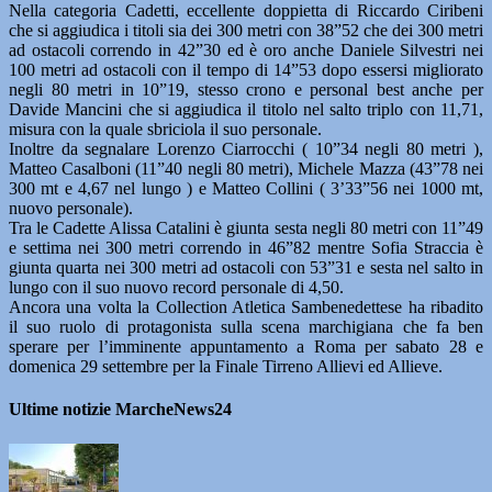
Nella categoria Cadetti, eccellente doppietta di Riccardo Ciribeni
che si aggiudica i titoli sia dei 300 metri con 38”52 che dei 300 metri
ad ostacoli correndo in 42”30 ed è oro anche Daniele Silvestri nei
100 metri ad ostacoli con il tempo di 14”53 dopo essersi migliorato
negli 80 metri in 10”19, stesso crono e personal best anche per
Davide Mancini che si aggiudica il titolo nel salto triplo con 11,71,
misura con la quale sbriciola il suo personale.
Inoltre da segnalare Lorenzo Ciarrocchi ( 10”34 negli 80 metri ),
Matteo Casalboni (11”40 negli 80 metri), Michele Mazza (43”78 nei
300 mt e 4,67 nel lungo ) e Matteo Collini ( 3’33”56 nei 1000 mt,
nuovo personale).
Tra le Cadette Alissa Catalini è giunta sesta negli 80 metri con 11”49
e settima nei 300 metri correndo in 46”82 mentre Sofia Straccia è
giunta quarta nei 300 metri ad ostacoli con 53”31 e sesta nel salto in
lungo con il suo nuovo record personale di 4,50.
Ancora una volta la Collection Atletica Sambenedettese ha ribadito
il suo ruolo di protagonista sulla scena marchigiana che fa ben
sperare per l’imminente appuntamento a Roma per sabato 28 e
domenica 29 settembre per la Finale Tirreno Allievi ed Allieve.
Ultime notizie MarcheNews24