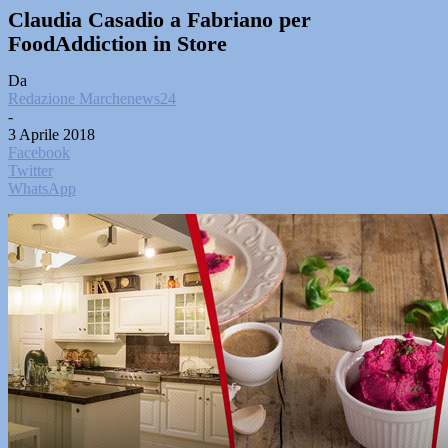
Claudia Casadio a Fabriano per
FoodAddiction in Store
Da
Redazione Marchenews24
-
3 Aprile 2018
Facebook
Twitter
WhatsApp