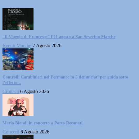
“Il Viaggio di Francesco” l’11 agosto a San Severino Marche
Eventi Marche
7 Agosto 2026
Controlli Carabinieri nel Fermano: in 5 denunciati per guida sotto
l’effetto...
Cronaca
6 Agosto 2026
Mario Biondi in concerto a Porto Recanati
Concerti
6 Agosto 2026