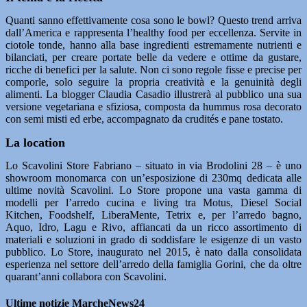
Quanti sanno effettivamente cosa sono le bowl? Questo trend arriva
dall’America e rappresenta l’healthy food per eccellenza. Servite in
ciotole tonde, hanno alla base ingredienti estremamente nutrienti e
bilanciati, per creare portate belle da vedere e ottime da gustare,
ricche di benefici per la salute. Non ci sono regole fisse e precise per
comporle, solo seguire la propria creatività e la genuinità degli
alimenti. La blogger Claudia Casadio illustrerà al pubblico una sua
versione vegetariana e sfiziosa, composta da hummus rosa decorato
con semi misti ed erbe, accompagnato da crudités e pane tostato.
La location
Lo Scavolini Store Fabriano – situato in via Brodolini 28 – è uno
showroom monomarca con un’esposizione di 230mq dedicata alle
ultime novità Scavolini. Lo Store propone una vasta gamma di
modelli per l’arredo cucina e living tra Motus, Diesel Social
Kitchen, Foodshelf, LiberaMente, Tetrix e, per l’arredo bagno,
Aquo, Idro, Lagu e Rivo, affiancati da un ricco assortimento di
materiali e soluzioni in grado di soddisfare le esigenze di un vasto
pubblico. Lo Store, inaugurato nel 2015, è nato dalla consolidata
esperienza nel settore dell’arredo della famiglia Gorini, che da oltre
quarant’anni collabora con Scavolini.
Ultime notizie MarcheNews24