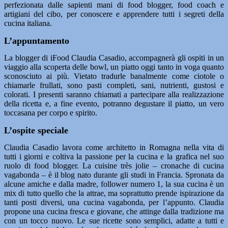
perfezionata dalle sapienti mani di food blogger, food coach e
artigiani del cibo, per conoscere e apprendere tutti i segreti della
cucina italiana.
L’appuntamento
La blogger di iFood Claudia Casadio, accompagnerà gli ospiti in un
viaggio alla scoperta delle bowl, un piatto oggi tanto in voga quanto
sconosciuto ai più. Vietato tradurle banalmente come ciotole o
chiamarle frullati, sono pasti completi, sani, nutrienti, gustosi e
colorati. I presenti saranno chiamati a partecipare alla realizzazione
della ricetta e, a fine evento, potranno degustare il piatto, un vero
toccasana per corpo e spirito.
L’ospite speciale
Claudia Casadio lavora come architetto in Romagna nella vita di
tutti i giorni e coltiva la passione per la cucina e la grafica nel suo
ruolo di food blogger. La cuisine très jolie – cronache di cucina
vagabonda – è il blog nato durante gli studi in Francia. Spronata da
alcune amiche e dalla madre, follower numero 1, la sua cucina è un
mix di tutto quello che la attrae, ma soprattutto prende ispirazione da
tanti posti diversi, una cucina vagabonda, per l’appunto. Claudia
propone una cucina fresca e giovane, che attinge dalla tradizione ma
con un tocco nuovo. Le sue ricette sono semplici, adatte a tutti e