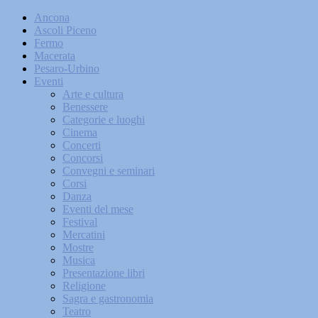
Ancona
Ascoli Piceno
Fermo
Macerata
Pesaro-Urbino
Eventi
Arte e cultura
Benessere
Categorie e luoghi
Cinema
Concerti
Concorsi
Convegni e seminari
Corsi
Danza
Eventi del mese
Festival
Mercatini
Mostre
Musica
Presentazione libri
Religione
Sagra e gastronomia
Teatro