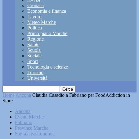
Cronaca
Economia e finanza
Lavoro
Meteo Marche
Politica
Primo piano Marche
Regione
Salute
Scuola
Sociale
Sport
Tecnologia e scienze
Turismo
Università
Home
Ancona
Claudia Casadio a Fabriano per FoodAddiction in
Store
Ancona
Eventi Marche
Fabriano
Province Marche
Sagra e gastronomia