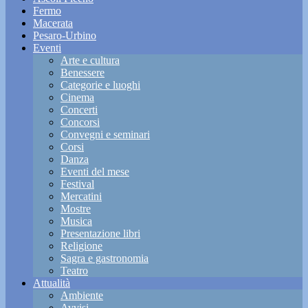
Fermo
Macerata
Pesaro-Urbino
Eventi
Arte e cultura
Benessere
Categorie e luoghi
Cinema
Concerti
Concorsi
Convegni e seminari
Corsi
Danza
Eventi del mese
Festival
Mercatini
Mostre
Musica
Presentazione libri
Religione
Sagra e gastronomia
Teatro
Attualità
Ambiente
Avvisi