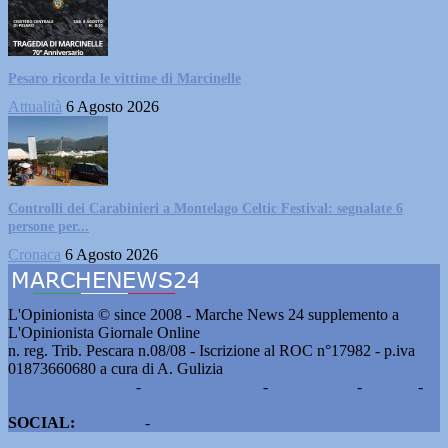
Pesaro ricorda le vittime di Marcinelle
Attualità
6 Agosto 2026
Controlli dei Carabinieri a Montelago Celtic Festival: segnalate 6
persone per...
Cronaca
6 Agosto 2026
L'Opinionista © since 2008 - Marche News 24 supplemento a
L'Opinionista Giornale Online
n. reg. Trib. Pescara n.08/08 - Iscrizione al ROC n°17982 - p.iva
01873660680 a cura di A. Gulizia
Pubblicità e contatti
-
Notizie del giorno
-
Informazioni
-
Privacy
-
Cookie
SOCIAL:
Facebook
-
X