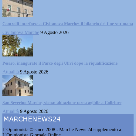
Controlli interforze a Civitanova Marche: il bilancio del fine settimana
Civitanova Marche
9 Agosto 2026
Pesaro, inaugurato il Parco degli Ulivi dopo la riqualificazione
Attualità
9 Agosto 2026
San Severino Marche, sisma: abitazione torna agibile a Colleluce
Attualità
9 Agosto 2026
L'Opinionista © since 2008 - Marche News 24 supplemento a
L'Opinionista Giornale Online