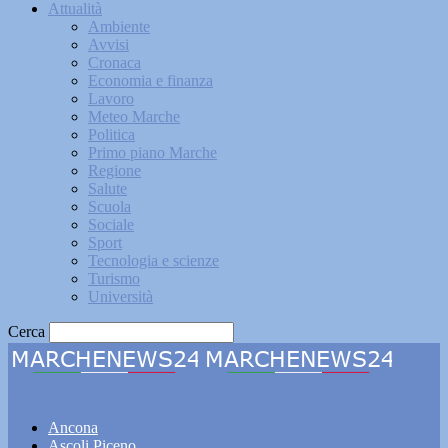
Attualità
Ambiente
Avvisi
Cronaca
Economia e finanza
Lavoro
Meteo Marche
Politica
Primo piano Marche
Regione
Salute
Scuola
Sociale
Sport
Tecnologia e scienze
Turismo
Università
Cerca
Marchenews24
Ancona
Ascoli Piceno