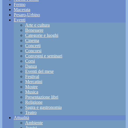
Fermo
Macerata
Pesaro-Urbino
Eventi
Arte e cultura
Benessere
Categorie e luoghi
Cinema
Concerti
Concorsi
Convegni e seminari
Corsi
Danza
Eventi del mese
Festival
Mercatini
Mostre
Musica
Presentazione libri
Religione
Sagra e gastronomia
Teatro
Attualità
Ambiente
Avvisi