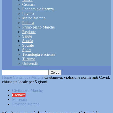
Cronaca
Economia e finanza
Lavoro
Meteo Marche
Politica
Primo piano Marche
Regione
Salute
Scuola
Sociale
Sport
Tecnologia e scienze
Turismo
Università
Home
Civitanova Marche
Civitanova, violazione norme anti Covid:
chiuso un locale per 5 giorni
Civitanova Marche
Cronaca
Macerata
Province Marche