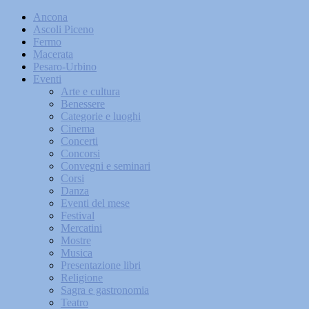
Ancona
Ascoli Piceno
Fermo
Macerata
Pesaro-Urbino
Eventi
Arte e cultura
Benessere
Categorie e luoghi
Cinema
Concerti
Concorsi
Convegni e seminari
Corsi
Danza
Eventi del mese
Festival
Mercatini
Mostre
Musica
Presentazione libri
Religione
Sagra e gastronomia
Teatro