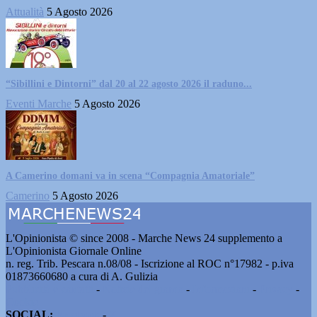
Attualità
5 Agosto 2026
“Sibillini e Dintorni” dal 20 al 22 agosto 2026 il raduno...
Eventi Marche
5 Agosto 2026
A Camerino domani va in scena “Compagnia Amatoriale”
Camerino
5 Agosto 2026
L'Opinionista © since 2008 - Marche News 24 supplemento a
L'Opinionista Giornale Online
n. reg. Trib. Pescara n.08/08 - Iscrizione al ROC n°17982 - p.iva
01873660680 a cura di A. Gulizia
Pubblicità e contatti
-
Notizie del giorno
-
Informazioni
-
Privacy
-
Cookie
SOCIAL:
Facebook
-
X