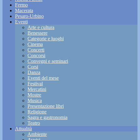
Fermo
Macerata
Pesaro-Urbino
Eventi
Arte e cultura
Benessere
Categorie e luoghi
Cinema
Concerti
Concorsi
Convegni e seminari
Corsi
Danza
Eventi del mese
Festival
Mercatini
Mostre
Musica
Presentazione libri
Religione
Sagra e gastronomia
Teatro
Attualità
Ambiente
Avvisi