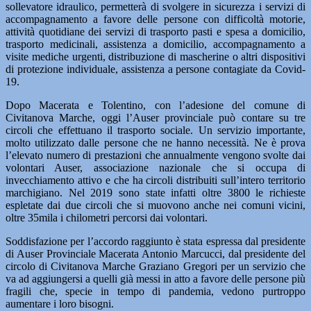
sollevatore idraulico, permetterà di svolgere in sicurezza i servizi di
accompagnamento a favore delle persone con difficoltà motorie,
attività quotidiane dei servizi di trasporto pasti e spesa a domicilio,
trasporto medicinali, assistenza a domicilio, accompagnamento a
visite mediche urgenti, distribuzione di mascherine o altri dispositivi
di protezione individuale, assistenza a persone contagiate da Covid-
19.
Dopo Macerata e Tolentino, con l’adesione del comune di
Civitanova Marche, oggi l’Auser provinciale può contare su tre
circoli che effettuano il trasporto sociale. Un servizio importante,
molto utilizzato dalle persone che ne hanno necessità. Ne è prova
l’elevato numero di prestazioni che annualmente vengono svolte dai
volontari Auser, associazione nazionale che si occupa di
invecchiamento attivo e che ha circoli distribuiti sull’intero territorio
marchigiano. Nel 2019 sono state infatti oltre 3800 le richieste
espletate dai due circoli che si muovono anche nei comuni vicini,
oltre 35mila i chilometri percorsi dai volontari.
Soddisfazione per l’accordo raggiunto è stata espressa dal presidente
di Auser Provinciale Macerata Antonio Marcucci, dal presidente del
circolo di Civitanova Marche Graziano Gregori per un servizio che
va ad aggiungersi a quelli già messi in atto a favore delle persone più
fragili che, specie in tempo di pandemia, vedono purtroppo
aumentare i loro bisogni.