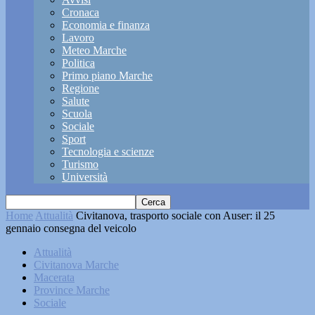
Cronaca
Economia e finanza
Lavoro
Meteo Marche
Politica
Primo piano Marche
Regione
Salute
Scuola
Sociale
Sport
Tecnologia e scienze
Turismo
Università
Home
Attualità
Civitanova, trasporto sociale con Auser: il 25
gennaio consegna del veicolo
Attualità
Civitanova Marche
Macerata
Province Marche
Sociale