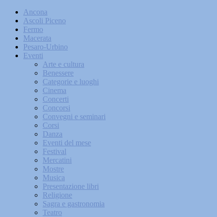
Ancona
Ascoli Piceno
Fermo
Macerata
Pesaro-Urbino
Eventi
Arte e cultura
Benessere
Categorie e luoghi
Cinema
Concerti
Concorsi
Convegni e seminari
Corsi
Danza
Eventi del mese
Festival
Mercatini
Mostre
Musica
Presentazione libri
Religione
Sagra e gastronomia
Teatro