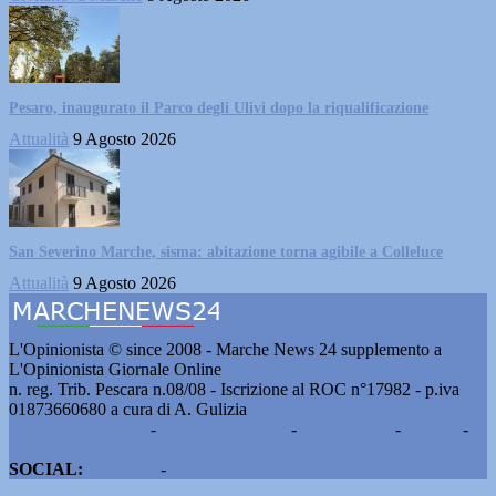
Pesaro, inaugurato il Parco degli Ulivi dopo la riqualificazione
Attualità
9 Agosto 2026
San Severino Marche, sisma: abitazione torna agibile a Colleluce
Attualità
9 Agosto 2026
L'Opinionista © since 2008 - Marche News 24 supplemento a
L'Opinionista Giornale Online
n. reg. Trib. Pescara n.08/08 - Iscrizione al ROC n°17982 - p.iva
01873660680 a cura di A. Gulizia
Pubblicità e contatti
-
Notizie del giorno
-
Informazioni
-
Privacy
-
Cookie
SOCIAL:
Facebook
-
X