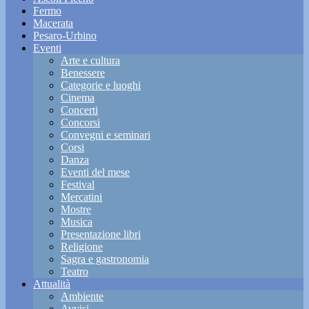
Fermo
Macerata
Pesaro-Urbino
Eventi
Arte e cultura
Benessere
Categorie e luoghi
Cinema
Concerti
Concorsi
Convegni e seminari
Corsi
Danza
Eventi del mese
Festival
Mercatini
Mostre
Musica
Presentazione libri
Religione
Sagra e gastronomia
Teatro
Attualità
Ambiente
Avvisi