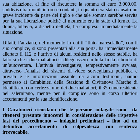
sua abitazione, al fine di riscuotere la somma di euro 3.000,00,
suddivisa tra monili in oro e contanti, in quanto era stato causato un
grave incidente da parte del figlio e che tale somma sarebbe servita
per la sua liberazione poiché al momento era in stato di fermo. La
donna, tuttavia, a dispetto dell’età, ha compreso immediatamente la
situazione.
Difatti, l’anziana, nel momento in cui il “finto maresciallo”, con il
suo complice, si sono presentati alla sua porta, ha immediatamente
allertato il 112 e l’arrivo di alcuni residenti nello stesso stabile, ha
fatto sì che i due malfattori si dileguassero in tutta fretta a bordo di
un’autovettura. L’attività investigativa, tempestivamente avviata,
attraverso l’analisi dei sistemi di video sorveglianza pubblica e
privata e le informazioni assunte da alcuni testimoni, hanno
permesso ai Carabinieri della Stazione di Civitanova Marche di
identificare con certezza uno dei due malfattori, il 35 enne residente
nel salernitano, mentre per il complice sono in corso ulteriori
accertamenti per la sua identificazione.
I Carabinieri ricordano che le persone indagate sono da
ritenersi presunte innocenti in considerazione delle rispettive
fasi del procedimento – indagini preliminari – fino ad un
definitivo accertamento di colpevolezza con sentenza
irrevocabile.