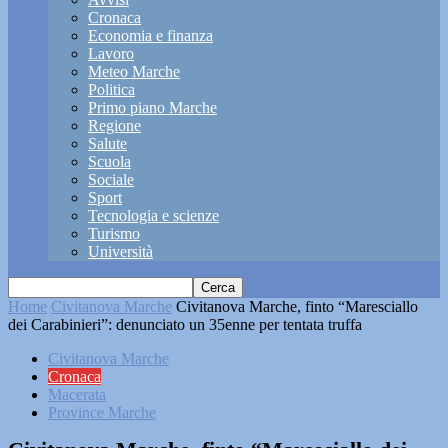
Cronaca
Economia e finanza
Lavoro
Meteo Marche
Politica
Primo piano Marche
Regione
Salute
Scuola
Sociale
Sport
Tecnologia e scienze
Turismo
Università
Home
Civitanova Marche
Civitanova Marche, finto “Maresciallo
dei Carabinieri”: denunciato un 35enne per tentata truffa
Civitanova Marche
Cronaca
Macerata
Province Marche