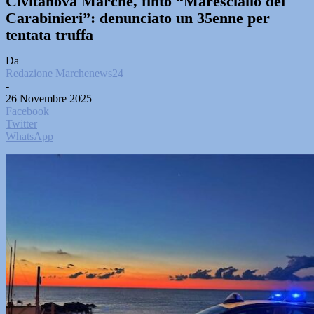
Civitanova Marche, finto “Maresciallo dei
Carabinieri”: denunciato un 35enne per
tentata truffa
Da
Redazione Marchenews24
-
26 Novembre 2025
Facebook
Twitter
WhatsApp