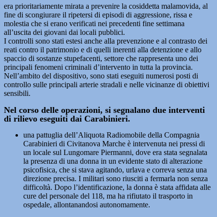
era prioritariamente mirata a prevenire la cosiddetta malamovida, al
fine di scongiurare il ripetersi di episodi di aggressione, rissa e
molestia che si erano verificati nei precedenti fine settimana
all’uscita dei giovani dai locali pubblici.
I controlli sono stati estesi anche alla prevenzione e al contrasto dei
reati contro il patrimonio e di quelli inerenti alla detenzione e allo
spaccio di sostanze stupefacenti, settore che rappresenta uno dei
principali fenomeni criminali d’intervento in tutta la provincia.
Nell’ambito del dispositivo, sono stati eseguiti numerosi posti di
controllo sulle principali arterie stradali e nelle vicinanze di obiettivi
sensibili.
Nel corso delle operazioni, si segnalano due interventi
di rilievo eseguiti dai Carabinieri.
una pattuglia dell’Aliquota Radiomobile della Compagnia
Carabinieri di Civitanova Marche è intervenuta nei pressi di
un locale sul Lungomare Piermanni, dove era stata segnalata
la presenza di una donna in un evidente stato di alterazione
psicofisica, che si stava agitando, urlava e correva senza una
direzione precisa. I militari sono riusciti a fermarla non senza
difficoltà. Dopo l’identificazione, la donna è stata affidata alle
cure del personale del 118, ma ha rifiutato il trasporto in
ospedale, allontanandosi autonomamente.