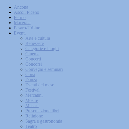
Ancona
Ascoli Piceno
Fermo
Macerata
Pesaro-Urbino
Eventi
Arte e cultura
Benessere
Categorie e luoghi
Cinema
Concerti
Concorsi
Convegni e seminari
Corsi
Danza
Eventi del mese
Festival
Mercatini
Mostre
Musica
Presentazione libri
Religione
Sagra e gastronomia
Teatro