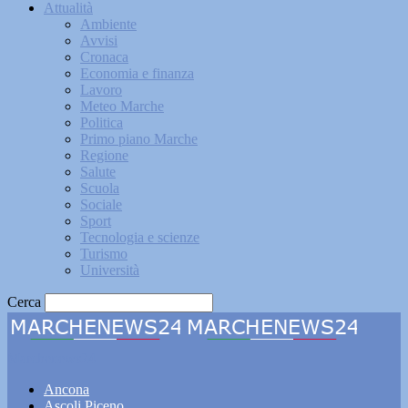
Attualità
Ambiente
Avvisi
Cronaca
Economia e finanza
Lavoro
Meteo Marche
Politica
Primo piano Marche
Regione
Salute
Scuola
Sociale
Sport
Tecnologia e scienze
Turismo
Università
Cerca
Marchenews24
Ancona
Ascoli Piceno