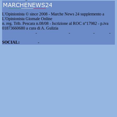
L'Opinionista © since 2008 - Marche News 24 supplemento a
L'Opinionista Giornale Online
n. reg. Trib. Pescara n.08/08 - Iscrizione al ROC n°17982 - p.iva
01873660680 a cura di A. Gulizia
Pubblicità e contatti
-
Notizie del giorno
-
Informazioni
-
Privacy
-
Cookie
SOCIAL:
Facebook
-
X