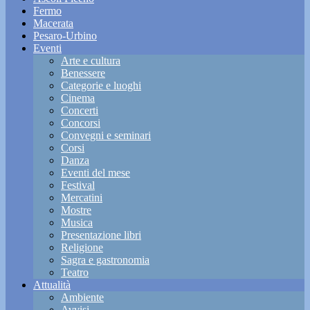
Fermo
Macerata
Pesaro-Urbino
Eventi
Arte e cultura
Benessere
Categorie e luoghi
Cinema
Concerti
Concorsi
Convegni e seminari
Corsi
Danza
Eventi del mese
Festival
Mercatini
Mostre
Musica
Presentazione libri
Religione
Sagra e gastronomia
Teatro
Attualità
Ambiente
Avvisi