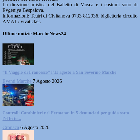
La direzione artistica del Balletto di Mosca e i costumi sono di
Evgeniya Bespalova.
Informazioni: Teatri di Civitanova 0733 812936, biglietteria circuito
AMAT / vivaticket.
Ultime notizie MarcheNews24
“Il Viaggio di Francesco” l’11 agosto a San Severino Marche
Eventi Marche
7 Agosto 2026
Controlli Carabinieri nel Fermano: in 5 denunciati per guida sotto
l’effetto...
Cronaca
6 Agosto 2026