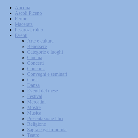
Ancona
Ascoli Piceno
Fermo
Macerata
Pesaro-Urbino
Eventi
Arte e cultura
Benessere
Categorie e luoghi
Cinema
Concerti
Concorsi
Convegni e seminari
Corsi
Danza
Eventi del mese
Festival
Mercatini
Mostre
Musica
Presentazione libri
Religione
Sagra e gastronomia
Teatro