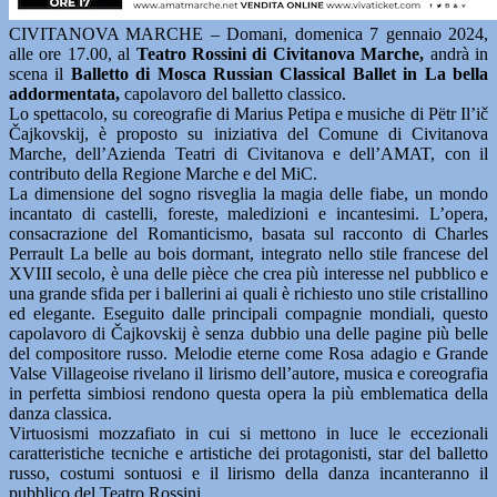
CIVITANOVA MARCHE – Domani, domenica 7 gennaio 2024,
alle ore 17.00, al
Teatro Rossini di Civitanova Marche,
andrà in
scena il
Balletto di Mosca Russian Classical Ballet in La bella
addormentata,
capolavoro del balletto classico.
Lo spettacolo, su coreografie di Marius Petipa e musiche di Pëtr Il’ič
Čajkovskij, è proposto su iniziativa del Comune di Civitanova
Marche, dell’Azienda Teatri di Civitanova e dell’AMAT, con il
contributo della Regione Marche e del MiC.
La dimensione del sogno risveglia la magia delle fiabe, un mondo
incantato di castelli, foreste, maledizioni e incantesimi. L’opera,
consacrazione del Romanticismo, basata sul racconto di Charles
Perrault La belle au bois dormant, integrato nello stile francese del
XVIII secolo, è una delle pièce che crea più interesse nel pubblico e
una grande sfida per i ballerini ai quali è richiesto uno stile cristallino
ed elegante. Eseguito dalle principali compagnie mondiali, questo
capolavoro di Čajkovskij è senza dubbio una delle pagine più belle
del compositore russo. Melodie eterne come Rosa adagio e Grande
Valse Villageoise rivelano il lirismo dell’autore, musica e coreografia
in perfetta simbiosi rendono questa opera la più emblematica della
danza classica.
Virtuosismi mozzafiato in cui si mettono in luce le eccezionali
caratteristiche tecniche e artistiche dei protagonisti, star del balletto
russo, costumi sontuosi e il lirismo della danza incanteranno il
pubblico del Teatro Rossini.