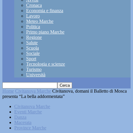
Cronaca
Economia e finanza
Lavoro
Meteo Marche
Politica
Primo piano Marche
Regione
Salute
Scuola
Sociale
Sport
Tecnologia e scienze
Turismo
Università
Home
Civitanova Marche
Civitanova, domani il Balletto di Mosca
presenta “La bella addormentata”
Civitanova Marche
Eventi Marche
Danza
Macerata
Province Marche