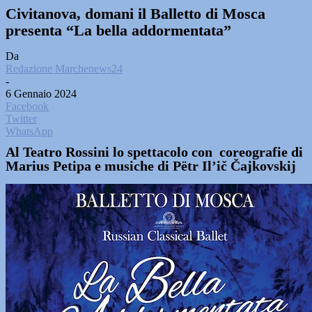
Civitanova, domani il Balletto di Mosca
presenta “La bella addormentata”
Da
Redazione Marchenews24
-
6 Gennaio 2024
Facebook
Twitter
WhatsApp
Al Teatro Rossini lo spettacolo con coreografie di
Marius Petipa e musiche di Pëtr Il’ič Čajkovskij