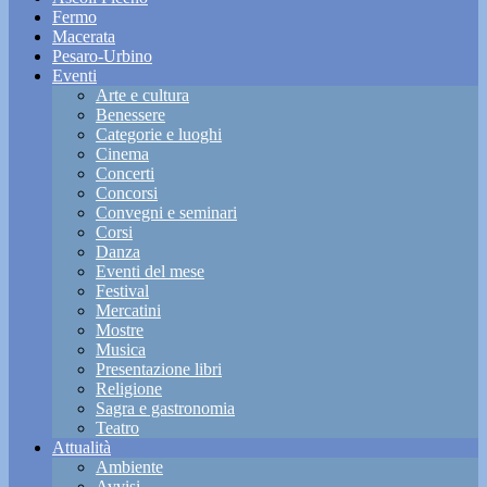
Fermo
Macerata
Pesaro-Urbino
Eventi
Arte e cultura
Benessere
Categorie e luoghi
Cinema
Concerti
Concorsi
Convegni e seminari
Corsi
Danza
Eventi del mese
Festival
Mercatini
Mostre
Musica
Presentazione libri
Religione
Sagra e gastronomia
Teatro
Attualità
Ambiente
Avvisi