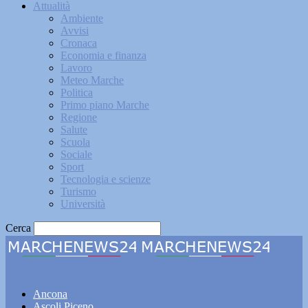
Attualità
Ambiente
Avvisi
Cronaca
Economia e finanza
Lavoro
Meteo Marche
Politica
Primo piano Marche
Regione
Salute
Scuola
Sociale
Sport
Tecnologia e scienze
Turismo
Università
Cerca
Marchenews24
Ancona
Ascoli Piceno