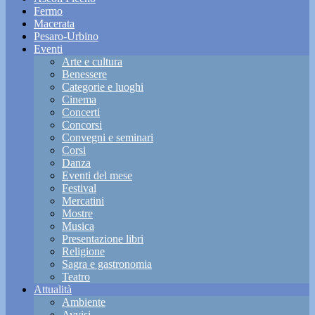
Fermo
Macerata
Pesaro-Urbino
Eventi
Arte e cultura
Benessere
Categorie e luoghi
Cinema
Concerti
Concorsi
Convegni e seminari
Corsi
Danza
Eventi del mese
Festival
Mercatini
Mostre
Musica
Presentazione libri
Religione
Sagra e gastronomia
Teatro
Attualità
Ambiente
Avvisi