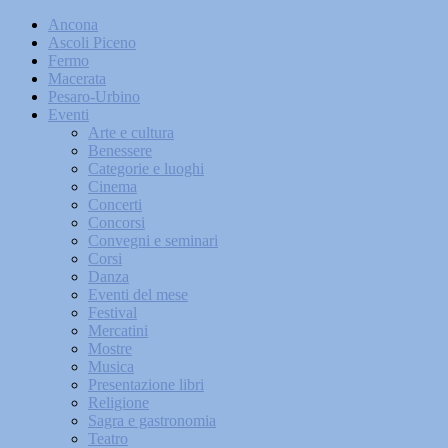
Ancona
Ascoli Piceno
Fermo
Macerata
Pesaro-Urbino
Eventi
Arte e cultura
Benessere
Categorie e luoghi
Cinema
Concerti
Concorsi
Convegni e seminari
Corsi
Danza
Eventi del mese
Festival
Mercatini
Mostre
Musica
Presentazione libri
Religione
Sagra e gastronomia
Teatro