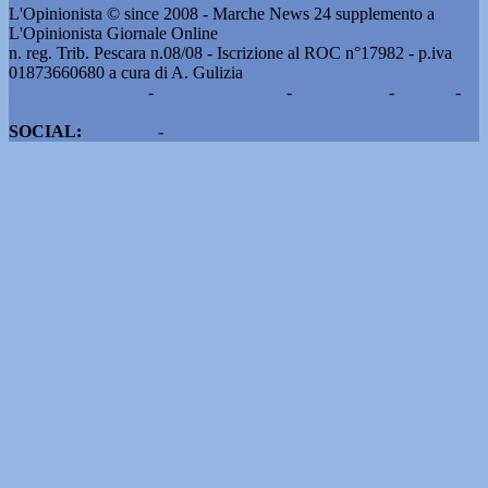
L'Opinionista © since 2008 - Marche News 24 supplemento a
L'Opinionista Giornale Online
n. reg. Trib. Pescara n.08/08 - Iscrizione al ROC n°17982 - p.iva
01873660680 a cura di A. Gulizia
Pubblicità e contatti
-
Notizie del giorno
-
Informazioni
-
Privacy
-
Cookie
SOCIAL:
Facebook
-
X