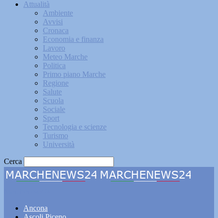
Attualità
Ambiente
Avvisi
Cronaca
Economia e finanza
Lavoro
Meteo Marche
Politica
Primo piano Marche
Regione
Salute
Scuola
Sociale
Sport
Tecnologia e scienze
Turismo
Università
Cerca
Marchenews24
Ancona
Ascoli Piceno