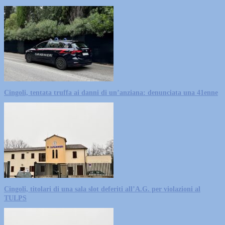
Cingoli, tentata truffa ai danni di un’anziana: denunciata una 41enne
Cingoli, titolari di una sala slot deferiti all’A.G. per violazioni al
TULPS