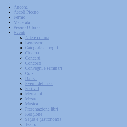
Ancona
Ascoli Piceno
Fermo
Macerata
Pesaro-Urbino
Eventi
Arte e cultura
Benessere
Categorie e luoghi
Cinema
Concerti
Concorsi
Convegni e seminari
Corsi
Danza
Eventi del mese
Festival
Mercatini
Mostre
Musica
Presentazione libri
Religione
Sagra e gastronomia
Teatro