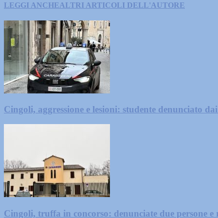
LEGGI ANCHE
ALTRI ARTICOLI DELL'AUTORE
Cingoli, aggressione e lesioni: studente denunciato da
Cingoli, truffa in concorso: denunciate due persone e