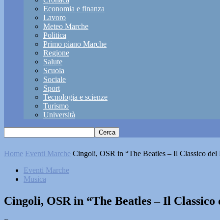
Economia e finanza
Lavoro
Meteo Marche
Politica
Primo piano Marche
Regione
Salute
Scuola
Sociale
Sport
Tecnologia e scienze
Turismo
Università
Home
Eventi Marche
Cingoli, OSR in “The Beatles – Il Classico del
Eventi Marche
Musica
Cingoli, OSR in “The Beatles – Il Classico