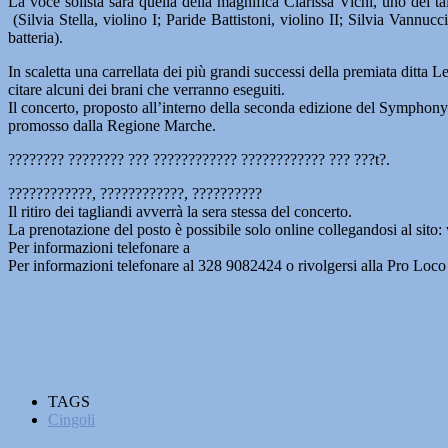
La voce solista sarà quella della magnifica Clarissa Vichi, uno dei tal
(Silvia Stella, violino I; Paride Battistoni, violino II; Silvia Vannu
batteria).
In scaletta una carrellata dei più grandi successi della premiata dit
citare alcuni dei brani che verranno eseguiti.
Il concerto, proposto all’interno della seconda edizione del Symphony
promosso dalla Regione Marche.
???????? ???????? ??? ???????????? ???????????? ??? ???t?.
????????????, ????????????, ??????????
Il ritiro dei tagliandi avverrà la sera stessa del concerto.
La prenotazione del posto è possibile solo online collegandosi al sito:
Per informazioni telefonare a
Per informazioni telefonare al 328 9082424 o rivolgersi alla Pro Loco
TAGS
Cingoli