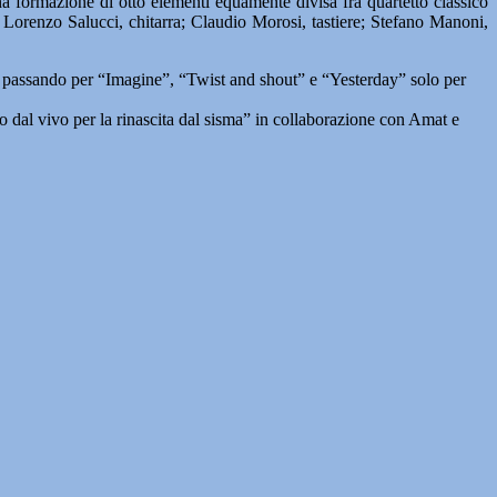
 una formazione di otto elementi equamente divisa fra quartetto classico
o; Lorenzo Salucci, chitarra; Claudio Morosi, tastiere; Stefano Manoni,
e” passando per “Imagine”, “Twist and shout” e “Yesterday” solo per
 dal vivo per la rinascita dal sisma” in collaborazione con Amat e