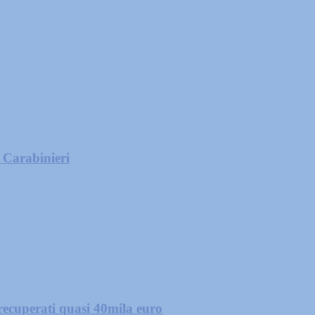
i Carabinieri
 recuperati quasi 40mila euro