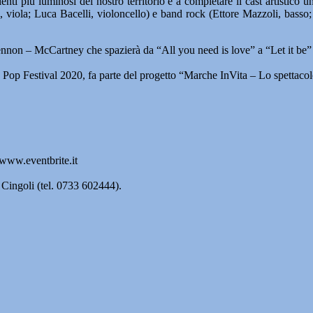
enti più luminosi del nostro territorio e a completare il cast artistico
cci, viola; Luca Bacelli, violoncello) e band rock (Ettore Mazzoli, bass
ta Lennon – McCartney che spazierà da “All you need is love” a “Let it b
 Pop Festival 2020, fa parte del progetto “Marche InVita – Lo spettacolo
 www.eventbrite.it
 Cingoli (tel. 0733 602444).